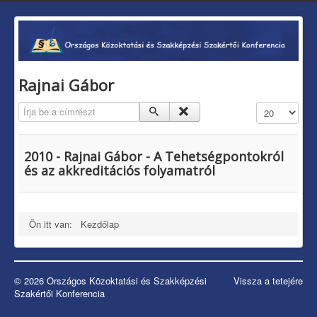
Rajnai Gábor
Írja be a címrészt
Tételek #
2010 - Rajnai Gábor - A Tehetségpontokról
és az akkreditációs folyamatról
Ön itt van:
Kezdőlap
© 2026 Országos Közoktatási és Szakképzési
Vissza a tetejére
Szakértői Konferencia