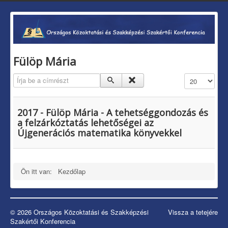
Fülöp Mária
Írja be a címrészt
Tételek #
2017 - Fülöp Mária - A tehetséggondozás és
a felzárkóztatás lehetőségei az
Újgenerációs matematika könyvekkel
Ön itt van:
Kezdőlap
© 2026 Országos Közoktatási és Szakképzési
Vissza a tetejére
Szakértői Konferencia