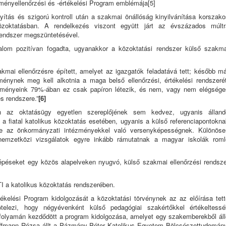
ényellenőrzési és -értékelési Program emblémája
[5]
yítás és szigorú kontroll után a szakmai önállóság kinyilvánítása korszako
özoktatásban. A rendelkezés viszont együtt járt az évszázados múltr
i rendszer megszüntetésével.
alom pozitívan fogadta, ugyanakkor a közoktatási rendszer külső szakma
kmai ellenőrzésre épített, amelyet az igazgatók feladatává tett; később má
ménynek meg kell alkotnia a maga belső ellenőrzési, értékelési rendszerét
ézményeink 79%-ában ez csak papíron létezik, és nem, vagy nem elégsége
s rendszere.”
[6]
 az oktatásügy egyetlen szereplőjének sem kedvez, ugyanis álland
 a fiatal katolikus közoktatás esetében, ugyanis a külső referenciapontokna
ze az önkormányzati intézményekkel való versenyképességnek. Különöse
nemzetközi vizsgálatok egyre inkább rámutatnak a magyar iskolák roml
lépéseket egy közös alapelveken nyugvó, külső szakmai ellenőrzési rendsze
I a katolikus közoktatás rendszerében.
ékelési Program kidolgozását a közoktatási törvénynek az az előírása tett
telezi, hogy négyévenként külső pedagógiai szakértőkkel értékeltessé
olyamán kezdődött a program kidolgozása, amelyet egy szakemberekből áll
offmann Rózsa állt a Pázmány Péter Katolikus Egyetem Bölcsészettudomány