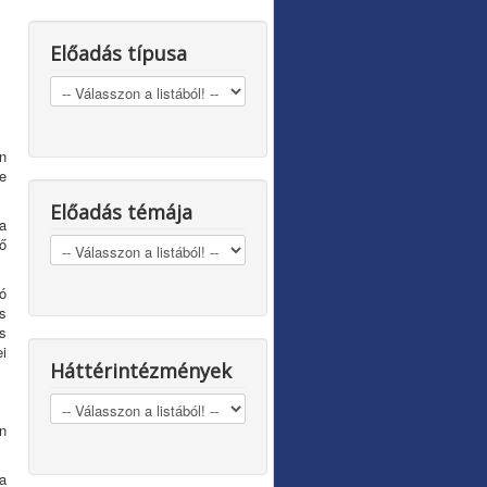
Előadás típusa
n
e
Előadás témája
a
ő
ó
s
s
i
Háttérintézmények
n
a