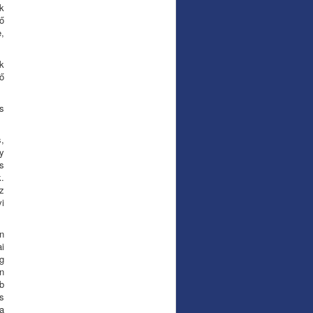
k
ő
,
k
ő
s
s,
y
s
k.
z
i
n
i
g
n
b
s
a