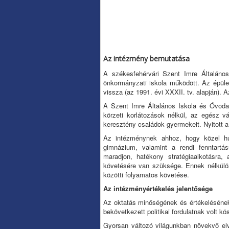
Az intézmény bemutatása
A székesfehérvári Szent Imre Általáno
önkormányzati iskola működött. Az épület
vissza (az 1991. évi XXXII. tv. alapján).
A Szent Imre Általános Iskola és Óvoda 
körzeti korlátozások nélkül, az egész vá
keresztény családok gyermekeit. Nyitott a
Az intézménynek ahhoz, hogy közel hús
gimnázium, valamint a rendi fenntartá
maradjon, hatékony stratégiaalkotásra,
követésére van szüksége. Ennek nélkülözh
közötti folyamatos követése.
Az intézményértékelés jelentősége
Az oktatás minőségének és értékelésének
bekövetkezett politikai fordulatnak volt k
Gyorsan változó világunkban növekvő el