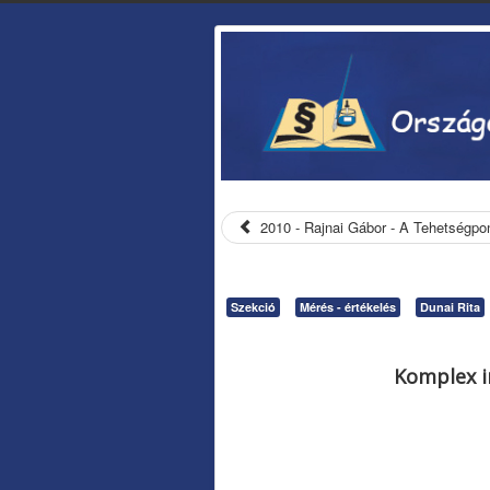
2010 - Rajnai Gábor - A Tehetségpon
Szekció
Mérés - értékelés
Dunai Rita
Komplex i