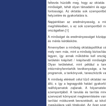
feltevés húzódik meg, hogy az oktatás
minőségét, tehát olyan társadalmi és egy
fontosságú. Az oktatás sok szempontból 
helyzetére és gyakorlatára is.
Napjainkban az eredményesség, a min
megítélésében, s ez sok szempontból meg
országaiban.
[1]
A minőséget és eredményességet középpon
és mérés kérdésköre.
Amennyiben a minőség oktatáspolitikai céll
mely nem más, mint a minőség biztosítása
legyen, így annak működnie kell országos
területén kiépített / kiépítendő minőségbi
Olyan területeket, mint például a t
intézményfenntartók tevékenysége, a he
programok, a tankönyvek, taneszközök va
A minőség elérését célul tűző oktatási r
álló, s így a legnagyobb hatást gyakorl
reálfolyamatok zajlanak. A folyamat
szempontjából. A tanulás és tanítás min
szervezeti környezet megteremtésére van
tanítási módszerek bevezetését, az iskol
megújulásra való törekvést. Az ilyen sz