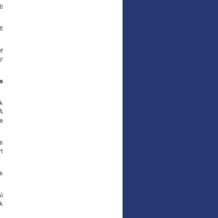
ti
t
t
z
s
k
A
e
s
t
s
ú
k