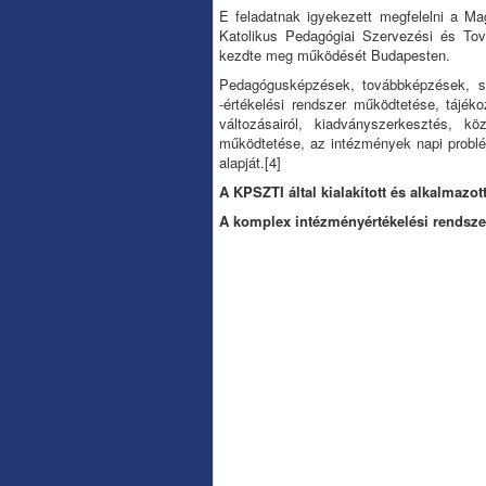
E feladatnak igyekezett megfelelni a Ma
Katolikus Pedagógiai Szervezési és Tov
kezdte meg működését Budapesten.
Pedagógusképzések, továbbképzések, sz
-értékelési rendszer működtetése, tájék
változásairól, kiadványszerkesztés, k
működtetése, az intézmények napi problé
alapját.
[4]
A KPSZTI által kialakított és alkalmazot
A komplex intézményértékelési rendsze