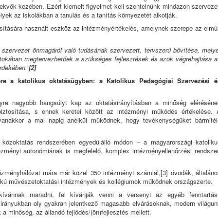
rekvők kezében. Ezért kiemelt figyelmet kell szentelnünk mindazon szerveze
lyek az iskolákban a tanulás és a tanítás környezetét alkotják.
ítására használt eszköz az intézményértékelés, amelynek szerepe az elmúl
szervezet önmagáról való tudásának szervezett, tervszerű bővítése, melye
irtokában megtervezhetőek a szükséges fejlesztések és azok végrehajtása a
rdekében.”
[2]
ere a katolikus oktatásügyben: a Katolikus Pedagógiai Szervezési é
egyre nagyobb hangsúlyt kap az oktatásirányításban a minőség eléréséne
ztosítása, s ennek keretei között az intézményi működés értékelése. 
yanakkor a mai napig anélkül működnek, hogy tevékenységüket bármifél
r közoktatás rendszerében egyedülálló módon – a magyarországi katoliku
ézményi autonómiának is megfelelő, komplex intézményellenőrzési rendszer
tézményhálózat mára már közel 350 intézményt számlál,
[3]
óvodák, általáno
fokú művészetoktatási intézmények és kollégiumok működnek országszerte.
ívánnak maradni, fel kívánják venni a versenyt az egyéb fenntartás
 irányukban oly gyakran jelentkező magasabb elvárásoknak, modern világun
k a minőség, az állandó fejlődés/(ön)fejlesztés mellett.