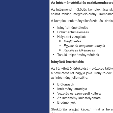
Az intézményértékelés eszközrendszer
Az intézményi működés komplexitásának f
célhoz rendelt, megfelelő arányú kombinác
A komplex intézményellenőrzési és -érték
Irányított önértékelés
Dokumentumelemzés
Helyszíni vizsgálat:
Megfigyelés
Egyéni és csoportos interjúk
Kérdőíves kikérdezés
Tanulói teljesítménymérések
Irányított önértékelés
Az irányított önértékelést – előzetes tájé
a nevelőtestület hagyja jóvá. Irányító do
az intézmény jellemzőire:
Erőforrások
Intézményi stratégia
Vezetés és szervezeti kultúra
Az intézmény kulcsfolyamatai
Eredmények
Struktúrája alapját képezi mind a hely