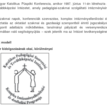
gyar Katolikus Püspöki Konferencia, amikor 1997. június 11-én létrehozta 
ábbképzési Intézetet, amely pedagógiai-szakmai szolgáltató intézménykén
akmai napok, konferenciák szervezése, komplex intézményellenőrzési é
oztatás az oktatást szakmai és gazdasági szempontból érintő jogszabályo
özponti adatbázis működtetése, tanulmányi pályázati és versenyrendsze
máiban való segítségnyújtás – ezek jelentik ma az Intézet tevékenységéne
t modell
r kidolgozásának okai, körülményei