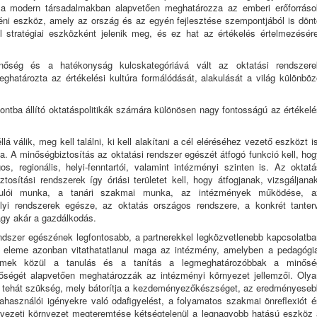
 a modern társadalmakban alapvetően meghatározza az emberi erőforráso
éni eszköz, amely az ország és az egyén fejlesztése szempontjából is dönt
stratégiai eszközként jelenik meg, és ez hat az értékelés értelmezésére
őség és a hatékonyság kulcskategóriává vált az oktatási rendszere
határozta az értékelési kultúra formálódását, alakulását a világ különböz
tba állító oktatáspolitikák számára különösen nagy fontosságú az értékelé
á válik, meg kell találni, ki kell alakítani a cél eléréséhez vezető eszközt i
. A minőségbiztosítás az oktatási rendszer egészét átfogó funkció kell, hog
, regionális, helyi-fenntartói, valamint intézményi szinten is. Az oktatá
ztosítási rendszerek így óriási területet kell, hogy átfogjanak, vizsgáljana
anulói munka, a tanári szakmai munka, az intézmények működése, a
lyi rendszerek egésze, az oktatás országos rendszere, a konkrét tanterv
gy akár a gazdálkodás.
endszer egészének legfontosabb, a partnerekkel legközvetlenebb kapcsolatba
ó eleme azonban vitathatatlanul maga az intézmény, amelyben a pedagógia
elemek közül a tanulás és a tanítás a legmeghatározóbbak a minősé
őségét alapvetően meghatározzák az intézményi környezet jellemzői. Olya
 tehát szükség, mely bátorítja a kezdeményezőkészséget, az eredményeseb
ahasználói igényekre való odafigyelést, a folyamatos szakmai önreflexiót é
ervezeti környezet megteremtése kétségtelenül a legnagyobb hatású eszköz 