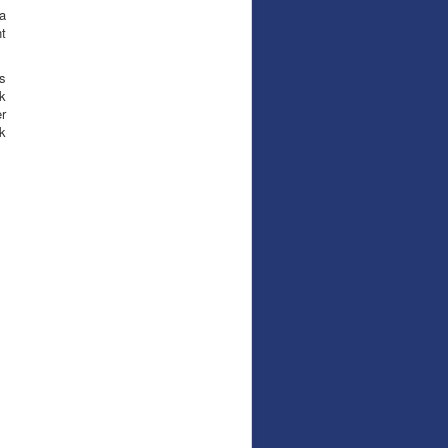
a
t
s
k
r
k