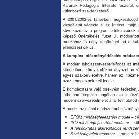
Karának Pedagógiai Intézete részéről, é
különböző szakterületeiről.
A 2001/2002-es tanévben megkezdődött 
vizsgálatát végezte el az Intézet, majd 
következő év a program értékelésének és
képező Önértékelési füzet új, módosítot
munkához is nagy segítséget ad a kato
ellenőrzési ciklus.
A komplex intézményértékelés módszer
A modern iskolaszervezet-felfogás az i
kiterjedően, környezetükbe ágyazottan 
egyes szakterületekre, hanem az intézm
azaz komplexnek kell lennie.
E komplexitásra való törekvést fedezhetjü
láthatóan integrálja magában az ellenőrzé
modern szervezetelmélet által felmutatott
A modell az alábbi módszertani előzménye
EFQM minőségfejlesztési modell –
cél
ISO minőségfejlesztési rendszer
– kü
A felsőoktatás akkreditációs rendsze
Szakfelügyeleti rendszer
– tradíció: 