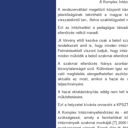
A Komplex Intézm
A rendszerváltást megelőző központi irán
jelentőségűnek tekinthető a magyar k
visszatekintő tan-, illetve szakfelügyelet
Ezt az intézkedést a pedagógus társad
ellenőrzés nélkül maradt.
„A törvény ettől kezdve csak a belső sza
rendelkezett arról is, hogy minden intéz
Felmérésekből viszont tudjuk, hogy int
módon működik a belső szakmai ellenőrzé
A szakmai ellenőrzés hiánya azonban
bizonytalanságot szül. Különösen igaz ez
való megfelelés elengedhetetlen eszkö
aktuális ez most, amikor a hazai és 
teljesítményére.
A hazai oktatásirányítás eddig nem tett 
működtetésére.
Ezt a helyzetet kívánta orvosolni a KPSZT
A Komplex Intézményellenőrzési és - ért
szükségessé, amely a fenntartókat kö
intézményeik szakmai munkáját.
[7]
2000 f
munkacsoport végzett. Ennek élén dr. H