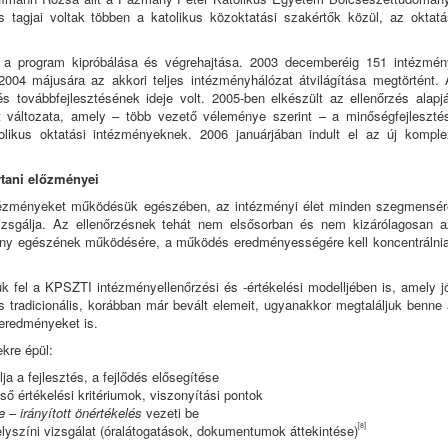
s tagjai voltak többen a katolikus közoktatási szakértők közül, az oktatá
a program kipróbálása és végrehajtása. 2003 decemberéig 151 intézmén
2004 májusára az akkori teljes intézményhálózat átvilágítása megtörtént. 
 továbbfejlesztésének ideje volt. 2005-ben elkészült az ellenőrzés alapjá
t változata, amely – több vezető véleménye szerint – a minőségfejlesztés
likus oktatási intézményeknek. 2006 januárjában indult el az új komple
tani előzményei
ntézményeket működésük egészében, az intézményi élet minden szegmensér
vizsgálja. Az ellenőrzésnek tehát nem elsősorban és nem kizárólagosan a
ény egészének működésére, a működés eredményességére kell koncentrálnia
k fel a KPSZTI intézményellenőrzési és -értékelési modelljében is, amely j
s tradicionális, korábban már bevált elemeit, ugyanakkor megtaláljuk benne
 eredményeket is.
kre épül:
ja a fejlesztés, a fejlődés elősegítése
lső értékelési kritériumok, viszonyítási pontok
re
–
irányított önértékelés
vezeti be
[8]
helyszíni vizsgálat (óralátogatások, dokumentumok áttekintése)