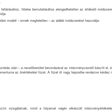
e
eltárásához, hiteles bemutatásához elengedhetetlen az értékelő módszere
iója.
elési modell – ennek megfelelően – az alábbi módszereket használja:
koztatás után – a nevelőtestület bevonásával az intézményvezető készíti el, 
kumentuma az önértékelési füzet. A füzet öt nagy fejezetbe rendezve kérdez 
színi vizsgálatnak, mind a folyamat végén elkészült intézményértékelés