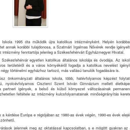
s Iskola 1995 óta működik újra katolikus intézményként. Helyén korábba
et annak korábbi tulajdonosa, a Szatmári Irgalmas Nővérek rendje igényelt
 Az intézmény fenntartója jelenleg a Székesfehérvári Egyházmegyei Hivatal.
Székesfehérvár egyetlen katolikus általános iskolája és óvodája. Az iskol
ros területéről és a város környékéről fogadja a katolikus nevelést igényl
 négy történelmi egyházhoz tartozó, más vallású tanulók fogadására is.
z önkormányzati általános iskola, több, hatévfolyamos képzést folytat
sú, nyolcévfolyamos Ciszterci Szent István Gimnázium mellett életképe
 a partneri igények, a belső és külső környezet változásainak permanen
etetlen feltétele az intézmény kulcsfolyamatainak minőségirányítás kerete
 a kérdése Európa e régiójában az 1980-as évek végén, 1990-es évek elejé
öszönhető.
várások jelennek meg az oktatással kapcsolatban, s e mögött gyakran az 