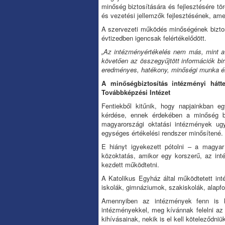
minőség biztosítására és fejlesztésére tö
és vezetési jellemzők fejlesztésének, ame
A szervezeti működés minőségének biztos
évtizedben igencsak felértékelődött.
„Az intézményértékelés nem más, mint a 
követően az összegyűjtött információk b
eredményes, hatékony, minőségi munka é
A minőségbiztosítás intézményi hátt
Továbbképzési Intézet
Fentiekből kitűnik, hogy napjainkban 
kérdése, ennek érdekében a minőség bi
magyarországi oktatási intézmények ug
egységes értékelési rendszer minősítené.
E hiányt igyekezett pótolni – a magya
közoktatás, amikor egy korszerű, az int
kezdett működtetni.
A Katolikus Egyház által működtetett in
iskolák, gimnáziumok, szakiskolák, alap
Amennyiben az intézmények fenn is k
intézményekkel, meg kívánnak felelni az
kihívásainak, nekik is el kell köteleződniü