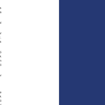
s
a
i
r
.
s
ó
k
n
ó
r
e
k
ó
i