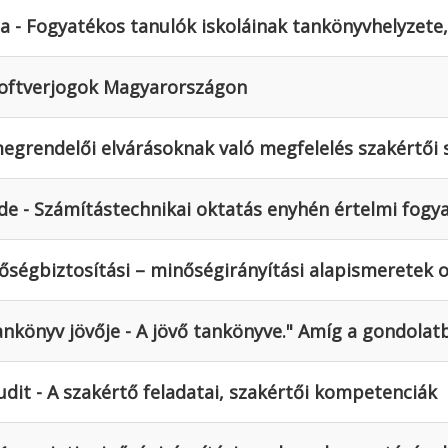
a - Fogyatékos tanulók iskoláinak tankönyvhelyzete, 
Szoftverjogok Magyarországon
 megrendelői elvárásoknak való megfelelés szakértő
de - Számítástechnikai oktatás enyhén értelmi fogy
nőségbiztosítási – minőségirányítási alapismeretek 
 tankönyv jövője - A jövő tankönyve." Amíg a gondolat
dit - A szakértő feladatai, szakértői kompetenciák