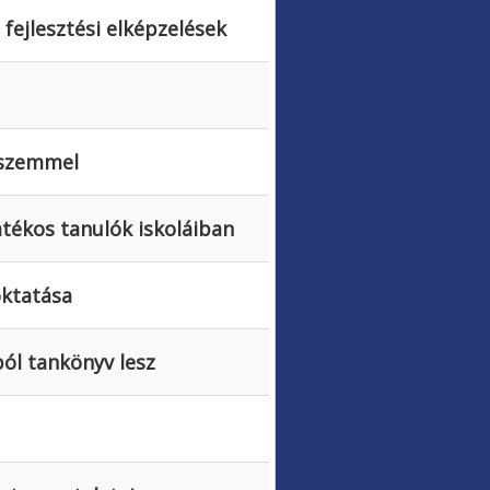
fejlesztési elképzelések
i szemmel
atékos tanulók iskoláiban
oktatása
ból tankönyv lesz