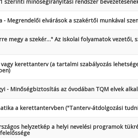
1 szerinti minőségirányítási rendszer bevezetésének
a - Megrendelői elvárások a szakértői munkával sz
rre megy a szekér…" Az iskolai folyamatok vezetői, 
v vagy kerettanterv (a tartalmi szabályozás lehetsé
ben)
yi - Minőségbiztosítás az óvodában TQM elvek alka
matika a kerettantervben ("Tanterv-átdolgozási tudn
 Országos helyzetkép a helyi nevelési programok tük
 felelőssége