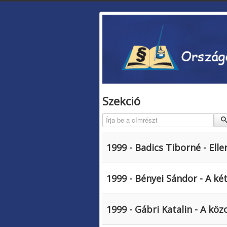
Szekció
Írja be a címrészt
1999 - Badics Tiborné - Ell
1999 - Bényei Sándor - A ké
1999 - Gábri Katalin - A kö