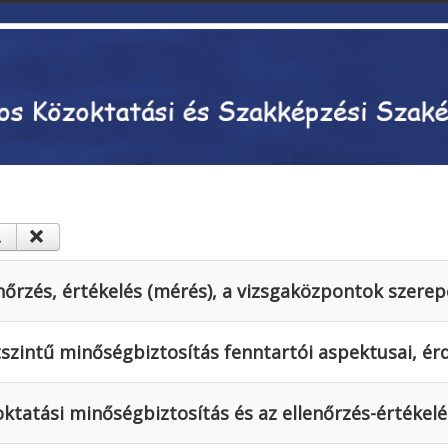
enőrzés, értékelés (mérés), a vizsgaközpontok szerep
tszintű minőségbiztosítás fenntartói aspektusai, ér
zoktatási minőségbiztosítás és az ellenőrzés-értékel