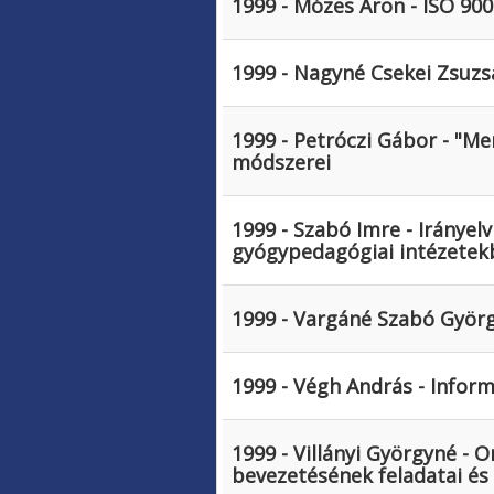
1999 - Mózes Áron - ISO 900
1999 - Nagyné Csekei Zsuzs
1999 - Petróczi Gábor - "Me
módszerei
1999 - Szabó Imre - Irányel
gyógypedagógiai intézetek
1999 - Vargáné Szabó Györg
1999 - Végh András - Infor
1999 - Villányi Györgyné -
bevezetésének feladatai és