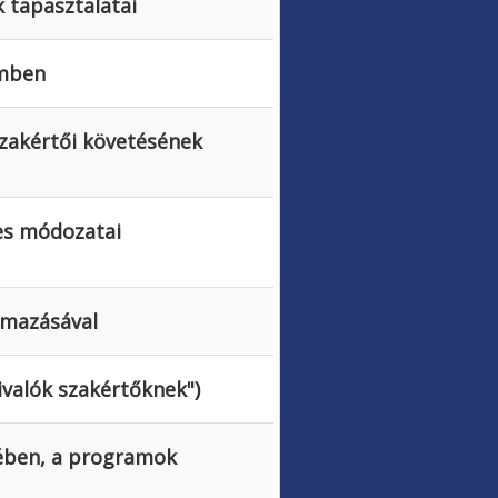
 tapasztalatai
emben
szakértői követésének
ges módozatai
lmazásával
ivalók szakértőknek")
rében, a programok