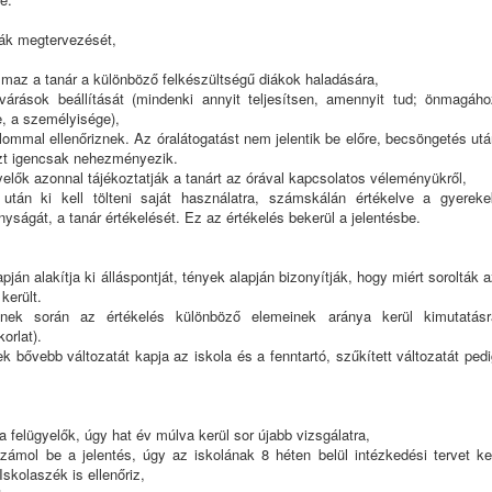
órák megtervezését,
lmaz a tanár a különböző felkészültségű diákok haladására,
lvárások beállítását (mindenki annyit teljesítsen, amennyit tud; önmagáho
e, a személyisége),
lommal ellenőriznek. Az óralátogatást nem jelentik be előre, becsöngetés ut
zt igencsak nehezményezik.
gyelők azonnal tájékoztatják a tanárt az órával kapcsolatos véleményükről,
 után ki kell tölteni saját használatra, számskálán értékelve a gyereke
yságát, a tanár értékelését. Ez az értékelés bekerül a jelentésbe.
ján alakítja ki álláspontját, tények alapján bizonyítják, hogy miért sorolták 
került.
ynek során az értékelés különböző elemeinek aránya kerül kimutatásr
orlat).
k bővebb változatát kapja az iskola és a fenntartó, szűkített változatát ped
 felügyelők, úgy hat év múlva kerül sor újabb vizsgálatra,
mol be a jelentés, úgy az iskolának 8 héten belül intézkedési tervet kel
Iskolaszék is ellenőriz,