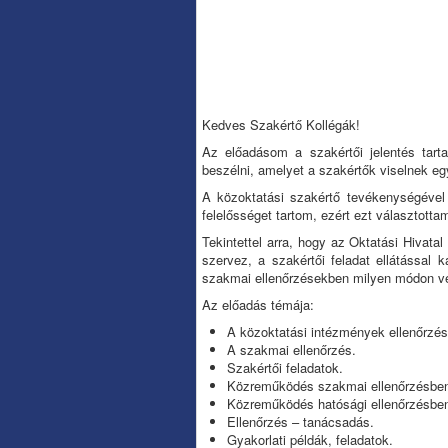
Kedves Szakértő Kollégák!
Az előadásom a szakértői jelentés tartal
beszélni, amelyet a szakértők viselnek eg
A közoktatási szakértő tevékenységével
felelősséget tartom, ezért ezt választotta
Tekintettel arra, hogy az Oktatási Hivata
szervez, a szakértői feladat ellátással 
szakmai ellenőrzésekben milyen módon ve
Az előadás témája:
A közoktatási intézmények ellenőrzés
A szakmai ellenőrzés.
Szakértői feladatok.
Közreműködés szakmai ellenőrzésbe
Közreműködés hatósági ellenőrzésbe
Ellenőrzés – tanácsadás.
Gyakorlati példák, feladatok.