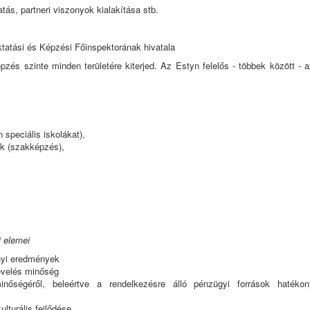
tás, partneri viszonyok kialakítása stb.
ktatási és Képzési Főinspektorának hivatala
és szinte minden területére kiterjed. Az Estyn felelős - többek között - a
n speciális iskolákat),
ok (szakképzés),
i elemei
ányi eredmények
nevelés minőség
nőségéről, beleértve a rendelkezésre álló pénzügyi források hatékon
kulturális fejlődése