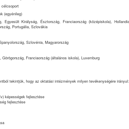
, célcsoport
k (egyénileg)
, Egyesült Királyság, Észtország, Franciaország (középiskola), Hollandia
ország, Portugália, Szlovákia
 Spanyolország, Szlovénia, Magyarország
, Görögország, Franciaország (általános iskola), Luxemburg
ntból tekintjük, hogy az oktatási intézmények milyen tevékenységére irányul:
ív) képességek fejlesztése
ség fejlesztése
ása