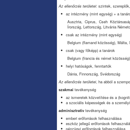
Az ellenőrzés területei
: szintek, szereplők
az intézmény (mint egység) + a tanáro
Ausztria, Ciprus, Cseh Köztársaság
Írország, Lettország, Litvánia Német
csak az intézmény (mint egység)
Belgium (flamand közösség), Málta,
csak (vagy főképp) a tanárok
Belgium (francia és német közösség)
helyi hatóságok, fenntartók
Dánia, Finnország, Svédország
Az ellenőrzés területei
, ha abból a szempo
szakmai
tevékenység
az ismeretek közvetítése és a (kognit
a szociális képességek és a személyi
adminisztratív
tevékenység
emberi erőforrások felhasználása
eszköz jellegű erőforrások felhasznál
pénzügyi erőforrások felhasználása