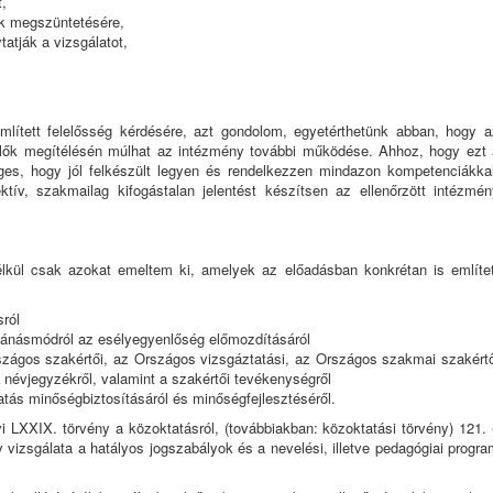
t,
ok megszüntetésére,
tatják a vizsgálatot,
lített felelősség kérdésére, azt gondolom, egyetérthetünk abban, hogy a
yelők megítélésén múlhat az intézmény további működése. Ahhoz, hogy ezt 
es, hogy jól felkészült legyen és rendelkezzen mindazon kompetenciákkal
ív, szakmailag kifogástalan jelentést készítsen az ellenőrzött intézmén
nélkül csak azokat emeltem ki, amelyek az előadásban konkrétan is említet
sról
bánásmódról az esélyegyenlőség előmozdításáról
szágos szakértői, az Országos vizsgáztatási, az Országos szakmai szakértő
névjegyzékről, valamint a szakértői tevékenységről
tatás minőségbiztosításáról és minőségfejlesztéséről.
 LXXIX. törvény a közoktatásról, (továbbiakban: közoktatási törvény) 121. 
y vizsgálata a hatályos jogszabályok és a nevelési, illetve pedagógiai progr