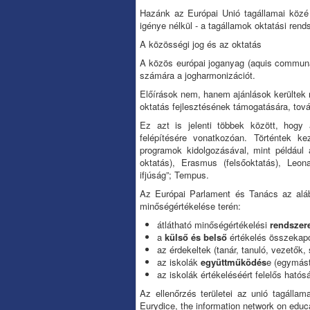
Hazánk az Európai Unió tagállamai közé t
igénye nélkül - a tagállamok oktatási ren
A közösségi jog és az oktatás
A közös európai joganyag (aquis communau
számára a jogharmonizációt.
Előírások nem, hanem ajánlások kerültek
oktatás fejlesztésének támogatására, tov
Ez azt is jelenti többek között, hogy
felépítésére vonatkozóan. Történtek 
programok kidolgozásával, mint például 
oktatás), Erasmus (felsőoktatás), Leon
ifjúság”; Tempus.
Az Európai Parlament és Tanács az aláb
minőségértékelése terén:
átlátható minőségértékelési
rendszer
a
külső és belső
értékelés összekap
az érdekeltek (tanár, tanuló, vezetők,
az iskolák
együttműködés
e (egymást
az iskolák értékeléséért felelős hat
Az ellenőrzés területei az unió tagállamai
Eurydice, the information network on educ