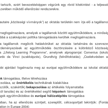
artozik, ezért bevezetésképpen végzünk egy rövid kitekintést - a teljessé
dszerében működő ellenőrzési rendszerekre.
taire „közösségi vívmányok”) az oktatás területén nem írja elő a tagállamo
 megfogalmazásra, amelyek a tagállamok közötti együttműködésre, a minőség
ábbá a szakképzési politika támogatására kerültek megfogalmazásra.
 a tagállamok megőrzik hatáskörüket az oktatás tartalmára és szervezet
kezdeményezések az együttműködés ösztönzésére a különböző közösség
a „Lifelong Learning Programme”, amelynek alprogramjai: Comenius (iskola
ardo da Vinci (szakképzés), Grundtvig (felnőttoktatás); „Cselekvésben a
bi ajánlást fogalmazta meg az európai együttműködésre az iskolai oktatá
ek
támogatása, illetve létrehozása
csolása, az
önértékelés
technikáinak kialakítása
 szülők, szakértők)
bekapcsolása
az értékelés folyamataiba
ól tanulás) és az önértékelést segítő
képzés
ek támogatása
óságok együttműködése és
európai hálózatépítés
támogatása
ban, ha az ellenőrzés szintjeit, szereplőit, célcsoportjait tekintjük: (Forrá
ation in Europe 2004)