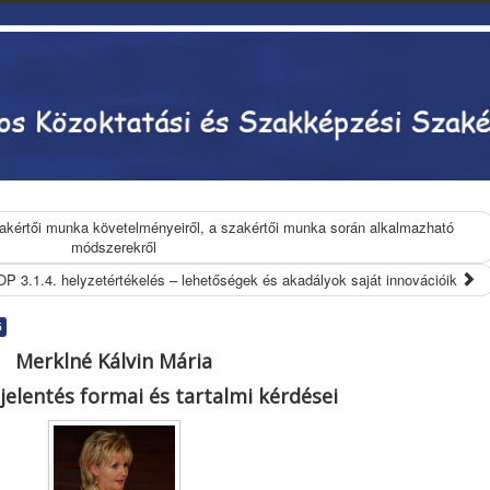
szakértői munka követelményeiről, a szakértői munka során alkalmazható
módszerekről
P 3.1.4. helyzetértékelés – lehetőségek és akadályok saját innovációik
ő
Merklné Kálvin Mária
 jelentés formai és tartalmi kérdései