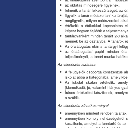
az oktatás minőségére figyelnek,
felmérik a tanár felkészültségét, az 
figyelik a tanár módszertani kultúráját,
megfigyelik, milyen módszereket alka
értékelik a diákokkal kapcsolatos e
képest hogyan fejlődik a teljesítmény
tantárgyanként minden tanárt 2-3 alka
mennek be az osztályba. A tanárok e
Az óralátogatás után a tantárgyi felü
az óralátogatási papírt minden óra
teljesítményét, a tanári munka hatékon
Az ellenőrzés lezárása
A felügyelők csoportja konszenzus alap
iskolát abba a kategóriába, amelyikbe 
Az iskolát skálán értékelik, amel
(kiemelkedő, jó, valamint hiányos gyak
Írásos értékelést készítenek, amelyne
a szülők.
Az
ellenőrzés következményei
amennyiben mindent rendben találtak a
amennyiben komoly nehézségekről szá
készítenie, amelyet a fenntartó és az 