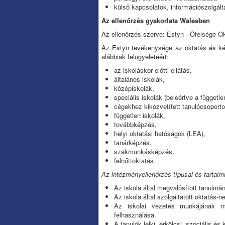
külső kapcsolatok, információszolgálta
Az ellenőrzés gyakorlata Walesben
Az ellenőrzés szerve: Estyn - Őfelsége O
Az Estyn tevékenysége az oktatás és képz
alábbiak felügyeletéért:
az iskoláskor előtti ellátás,
általános iskolák,
középiskolák,
speciális iskolák (beleértve a függetle
cégekhez kiközvetített tanulócsoport
független iskolák,
továbbképzés,
helyi oktatási hatóságok (LEA),
tanárképzés,
szakmunkásképzés,
felnőttoktatás.
Az intézményellenőrzés típusai és tartalm
Az iskola által megvalósított tanulm
Az iskola által szolgáltatott oktatás-
Az iskolai vezetés munkájának mi
felhasználása.
A tanulók lelki, erkölcsi, szociális és 