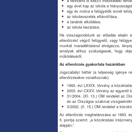
a fenntartó is készít intézkedési terve
egy évet kap az iskola a hiányosság
egy év múlva a felügyelők ismét lefoly
az iskolavezetés eltávolítása,
a tanárok elküldése,
az iskola bezárása.
Ha visszagondolunk az előadás elején em
ellenőrzést végző felügyelő, vagy felüg
munkát maradéktalanul elvégezze, lényeg
amelyek ahhoz szükségesek, hogy objekt
működéséről.
Az ellenőrzés gyakorlata hazánkban
Jogszabályi háttér (a teljesség igénye 
ellenőrzésekre vonatkoznak):
1993. évi LXXIX. törvény a közoktatá
2003. évi CXXV. törvény az egyenlő 
31/2004. (XI. 13.) OM rendelet az Or
és az Országos szakmai vizsgaelnöki 
3/2002. (II. 15.) OM rendelet a közok
Az ellenőrzés meghatározása az 1993. évi
5. pontja szerint: „a közoktatási intézmén
alapján;”.