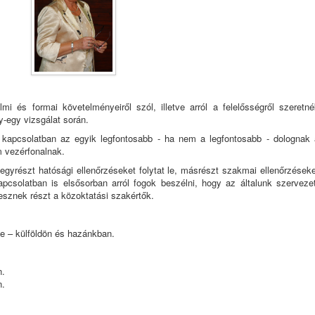
mi és formai követelményeiről szól, illetve arról a felelősségről szeretné
y-egy vizsgálat során.
 kapcsolatban az egyik legfontosabb - ha nem a legfontosabb - dolognak 
m vezérfonalnak.
l egyrészt hatósági ellenőrzéseket folytat le, másrészt szakmai ellenőrzések
kapcsolatban is elsősorban arról fogok beszélni, hogy az általunk szervezet
sznek részt a közoktatási szakértők.
e – külföldön és hazánkban.
n.
n.