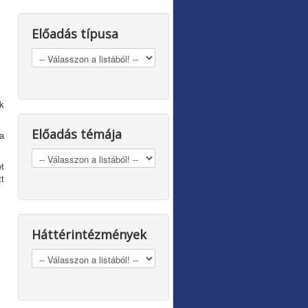
Előadás típusa
k
Előadás témája
a
et
t
Háttérintézmények