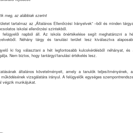
ik meg, az alábbiak szerint
letet tartalmaz az „Általános Ellenőrzési Irányelvek” –ből és minden tárgy
csolatos iskolai ellenőrzési szintekből.
felügyelői napból áll. Az iskola önértékelése segít meghatározni a hé
nyelvekből. Néhány tárgy és tanulási terület lesz kiválasztva alaposab
yelő ki fog választani a hét legfontosabb kulcskérdésből néhányat, és 
álja. Nem biztos, hogy tantárgyi/tanulási értékelés lesz.
ytatásának általános követelményeit, amely a tanulók teljesítményének, a
 működésének vizsgálatára irányul. A felügyelők egységes szempontrendsze
al végzik munkájukat.
e: