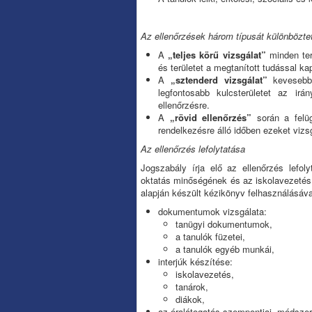
Az ellenőrzések három típusát különböztet
A
„teljes körű vizsgálat”
minden terü
és területet a megtanított tudással kap
A
„sztenderd vizsgálat”
kevesebb 
legfontosabb kulcsterületet az irá
ellenőrzésre.
A
„rövid ellenőrzés”
során a felüg
rendelkezésre álló időben ezeket vizsg
Az ellenőrzés lefolytatása
Jogszabály írja elő az ellenőrzés lefol
oktatás minőségének és az iskolavezetés
alapján készült kézikönyv felhasználásáv
dokumentumok vizsgálata:
tanügyi dokumentumok,
a tanulók füzetei,
a tanulók egyéb munkái,
interjúk készítése:
iskolavezetés,
tanárok,
diákok,
az óralátogatás szempontjai, módszer