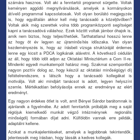
számára hasznos. Volt aki a fenntartói programot sürgette. Voltak
keményen aggódó megnyilvánulások, amelyek a kormányokon
átívelő programmal kapcsolatosak. Volt olyan borúlátó megjegyzés
is, hogy egyáltalán akkor kell még tanácsadó a közeljövőben?
Voltak akik még szerettek volna több programközponti segítséget
kapni a tanácsadóvá váláshoz. Ezek között voltak jámbor óhajok is,
amik nem biztos, hogy teljesíthetőek. Tarthatatlanul hosszú lenne
az hogy öt év legyen az újraminősítés időszaka. Van olyan
kezdeményezés is, hogy az írásbeli vizsga struktúráját érdemes
lenne egy kicsit a PDCA logikának alávetni. A következő cédulán
az áll, hogy több időt adjon az Oktatási Minisztérium a Com II-re.
Mindenki egyedi munkatempót határoz meg. Szakmai szempontból
nagyon pozitív dolog az, hogy készül az oktatási minőségügyi díj
feltételrendszere, s látszik hogy a tanácsadó kollegákat is
motiválja. Volt aki mindjárt tanácsot is adott, legyen helyszíni
szemle. Mértékadóan befolyásolja ennek az eredménye az elért
eredményt.
Egy nagyon érdekes ötlet is volt, amit Bényei Sándor barátomnak is
ajánlanék a figyelmébe. Az adott fenntartók próbálják meg a saját
régiójuk kiemelkedő munkát végző intézménynek regionális
minőségdíj formában díjat adni. Külföldön vannak erre példák,
adaptálni kellene.
Azokat a munkajelentéseket, amelyek a legjobbnak tekintendők,
jelentessék meg írásban, hogy lássák a kedves kollegák.