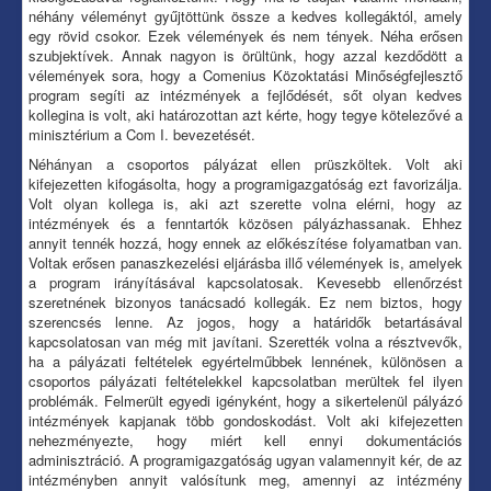
néhány véleményt gyűjtöttünk össze a kedves kollegáktól, amely
egy rövid csokor. Ezek vélemények és nem tények. Néha erősen
szubjektívek. Annak nagyon is örültünk, hogy azzal kezdődött a
vélemények sora, hogy a Comenius Közoktatási Minőségfejlesztő
program segíti az intézmények a fejlődését, sőt olyan kedves
kollegina is volt, aki határozottan azt kérte, hogy tegye kötelezővé a
minisztérium a Com I. bevezetését.
Néhányan a csoportos pályázat ellen prüszköltek. Volt aki
kifejezetten kifogásolta, hogy a programigazgatóság ezt favorizálja.
Volt olyan kollega is, aki azt szerette volna elérni, hogy az
intézmények és a fenntartók közösen pályázhassanak. Ehhez
annyit tennék hozzá, hogy ennek az előkészítése folyamatban van.
Voltak erősen panaszkezelési eljárásba illő vélemények is, amelyek
a program irányításával kapcsolatosak. Kevesebb ellenőrzést
szeretnének bizonyos tanácsadó kollegák. Ez nem biztos, hogy
szerencsés lenne. Az jogos, hogy a határidők betartásával
kapcsolatosan van még mit javítani. Szerették volna a résztvevők,
ha a pályázati feltételek egyértelműbbek lennének, különösen a
csoportos pályázati feltételekkel kapcsolatban merültek fel ilyen
problémák. Felmerült egyedi igényként, hogy a sikertelenül pályázó
intézmények kapjanak több gondoskodást. Volt aki kifejezetten
nehezményezte, hogy miért kell ennyi dokumentációs
adminisztráció. A programigazgatóság ugyan valamennyit kér, de az
intézményben annyit valósítunk meg, amennyi az intézmény