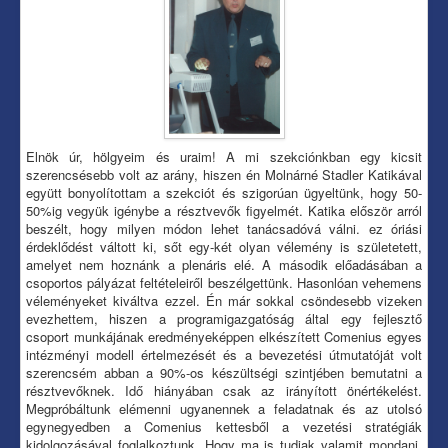
Elnök úr, hölgyeim és uraim! A mi szekciónkban egy kicsit
szerencsésebb volt az arány, hiszen én Molnárné Stadler Katikával
együtt bonyolítottam a szekciót és szigorúan ügyeltünk, hogy 50-
50%ig vegyük igénybe a résztvevők figyelmét. Katika először arról
beszélt, hogy milyen módon lehet tanácsadóvá válni. ez óriási
érdeklődést váltott ki, sőt egy-két olyan vélemény is születetett,
amelyet nem hoznánk a plenáris elé. A második előadásában a
csoportos pályázat feltételeiről beszélgettünk. Hasonlóan vehemens
véleményeket kiváltva ezzel. Én már sokkal csöndesebb vizeken
evezhettem, hiszen a programigazgatóság által egy fejlesztő
csoport munkájának eredményeképpen elkészített Comenius egyes
intézményi modell értelmezését és a bevezetési útmutatóját volt
szerencsém abban a 90%-os készültségi szintjében bemutatni a
résztvevőknek. Idő hiányában csak az irányított önértékelést.
Megpróbáltunk elémenni ugyanennek a feladatnak és az utolsó
egynegyedben a Comenius kettesből a vezetési stratégiák
kidolgozásával foglalkoztunk. Hogy ma is tudjak valamit mondani,