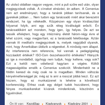
Az utolsó oldalban nagyon vegyes, mint a puli szőre eső után, olyan
megjegyzések voltak. A címeket elnézést, én adtam. A Comenius
nem azt eredményezi, hogy a tanárok jobban tanítsanak, és a
gyerekek jobban … Nem tudom egy tanácsadó miért akar bevezetni
rendszert, ha így vélekedik. Közpénzen egy olyan kiválasztási
folyamat folyik, ami egy szűk réteg kiváltságát erősíti. Én
tanácsadóként azt mondom, hogy igen, így helyes. De azt se
tessék elfelejteni, hogy egy intézmény életét három-négy évre el
lehet szúrni, vagy megjavítani, ez a tanácsadó felelőssége. Aztán
vannak itt meditatív megjegyzések is, melyek nagyjából olyanok,
mint, hogy Amerikában üldözik a négereket. A minőség nem állapot.
Az interferencia nem referencia, hol vannak a pedagógiailag
hozzáadott értékek? ISO-Com összehasonlító értékelés? Hiányzik
az ige a mondatból, úgyhogy nem tudjuk, hogy kellene, vagy sok?
Ezt a kettőt nem véletlenül hagytam a végére. Költői
magasságokba emelik a Comenius szekciót. Mindenhatót ne a
földön keresd és még csak ne is magadban. Minden változás
kényelmetlenséggel jár, még az is ami a rosszat jobbá teszi. Ez azt
hiszem, hogy ez munkaüzenet is lehetne a következő
konferenciáig. Ehhez csak egy dolgot tudok hozzátenni, hogy
fényes munkasikereket kívánok mindenkinek, köszönöm a
figyelmüket.
Ön itt van:
Kezdőlap
Kiadvanyok
Kiadvány 2001