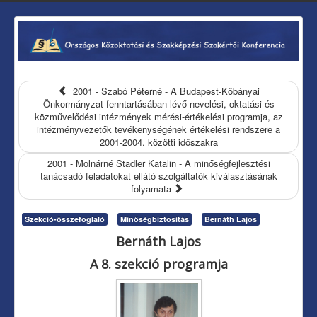
2001 - Szabó Péterné - A Budapest-Kőbányai
Önkormányzat fenntartásában lévő nevelési, oktatási és
közművelődési intézmények mérési-értékelési programja, az
intézményvezetők tevékenységének értékelési rendszere a
2001-2004. közötti időszakra
2001 - Molnárné Stadler Katalin - A minőségfejlesztési
tanácsadó feladatokat ellátó szolgáltatók kiválasztásának
folyamata
Szekció-összefoglaló
Minőségbiztosítás
Bernáth Lajos
Bernáth Lajos
A 8. szekció programja