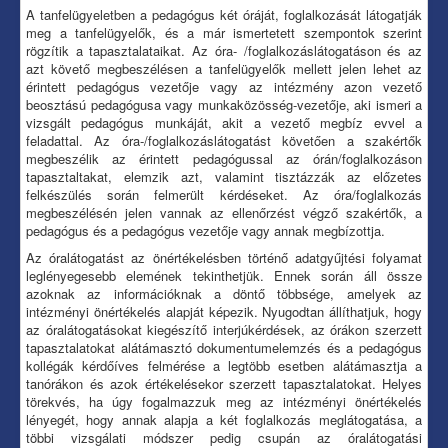
A tanfelügyeletben a pedagógus két óráját, foglalkozását látogatják
meg a tanfelügyelők, és a már ismertetett szempontok szerint
rögzítik a tapasztalataikat. Az óra- /foglalkozáslátogatáson és az
azt követő megbeszélésen a tanfelügyelők mellett jelen lehet az
érintett pedagógus vezetője vagy az intézmény azon vezető
beosztású pedagógusa vagy munkaközösség-vezetője, aki ismeri a
vizsgált pedagógus munkáját, akit a vezető megbíz evvel a
feladattal. Az óra-/foglalkozáslátogatást követően a szakértők
megbeszélik az érintett pedagógussal az órán/foglalkozáson
tapasztaltakat, elemzik azt, valamint tisztázzák az előzetes
felkészülés során felmerült kérdéseket. Az óra/foglalkozás
megbeszélésén jelen vannak az ellenőrzést végző szakértők, a
pedagógus és a pedagógus vezetője vagy annak megbízottja.
Az óralátogatást az önértékelésben történő adatgyűjtési folyamat
leglényegesebb elemének tekinthetjük. Ennek során áll össze
azoknak az információknak a döntő többsége, amelyek az
intézményi önértékelés alapját képezik. Nyugodtan állíthatjuk, hogy
az óralátogatásokat kiegészítő interjúkérdések, az órákon szerzett
tapasztalatokat alátámasztó dokumentumelemzés és a pedagógus
kollégák kérdőíves felmérése a legtöbb esetben alátámasztja a
tanórákon és azok értékelésekor szerzett tapasztalatokat. Helyes
törekvés, ha úgy fogalmazzuk meg az intézményi önértékelés
lényegét, hogy annak alapja a két foglalkozás meglátogatása, a
többi vizsgálati módszer pedig csupán az óralátogatási