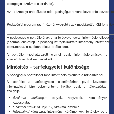
pedagógiai-szakmai ellenőrzés).
Az intézményi önértékelés adott pedagógusra vonatkozó önfejlesztési te
Pedagógiai program (az intézményvezető vagy megbízottja tölti fel a do
A pedagógus e-portfóliójának a tanfelügyelet során információ jelleggel
(szakmai önéletrajz, a pedagógust foglalkoztató intézmény intézményi k
bemutatása, a szakmai életút értékelése).
A portfólió meghatározott elemei csak információforrások, a
szakértők azokat nem értékelik.
Minősítés – tanfelügyelet különbségei
A pedagógus portfólióból több információ nyerhető a minősítésnél.
A portfólió a tanfelügyeleti ellenőrzéshez jóval kevesebb
információval bíró dokumentum. Inkább csak a tájékozódást
szolgálja.
Szakmai önéletrajz:
tények, helyzetek, körülmények
kapcsolata.
Szakmai életút:
szubjektív, szakmai ambíció.
Intézményi környezet:
intézményi körülmények, feltételek és a