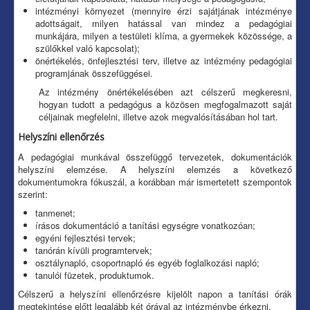
intézményi környezet (mennyire érzi sajátjának intézménye
adottságait, milyen hatással van mindez a pedagógiai
munkájára, milyen a testületi klíma, a gyermekek közössége, a
szülőkkel való kapcsolat);
önértékelés, önfejlesztési terv, illetve az intézmény pedagógiai
programjának összefüggései.
Az intézmény önértékelésében azt célszerű megkeresni,
hogyan tudott a pedagógus a közösen megfogalmazott saját
céljainak megfelelni, illetve azok megvalósításában hol tart.
Helyszíni ellenőrzés
A pedagógiai munkával összefüggő tervezetek, dokumentációk
helyszíni elemzése. A helyszíni elemzés a következő
dokumentumokra fókuszál, a korábban már ismertetett szempontok
szerint:
tanmenet;
írásos dokumentáció a tanítási egységre vonatkozóan;
egyéni fejlesztési tervek;
tanórán kívüli programtervek;
osztálynapló, csoportnapló és egyéb foglalkozási napló;
tanulói füzetek, produktumok.
Célszerű a helyszíni ellenőrzésre kijelölt napon a tanítási órák
megtekintése előtt legalább két órával az intézménybe érkezni.