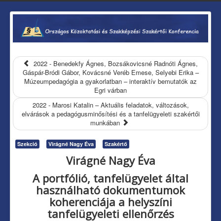
2022 - Benedekfy Ágnes, Bozsákovicsné Radnóti Ágnes,
Gáspár-Bródi Gábor, Kovácsné Veréb Emese, Selyebi Erika –
Múzeumpedagógia a gyakorlatban – interaktív bemutatók az
Egri várban
2022 - Marosi Katalin – Aktuális feladatok, változások,
elvárások a pedagógusminősítési és a tanfelügyeleti szakértői
munkában
Szekció
Virágné Nagy Éva
Szakértő
Virágné Nagy Éva
A portfólió, tanfelügyelet által
használható dokumentumok
koherenciája a helyszíni
tanfelügyeleti ellenőrzés