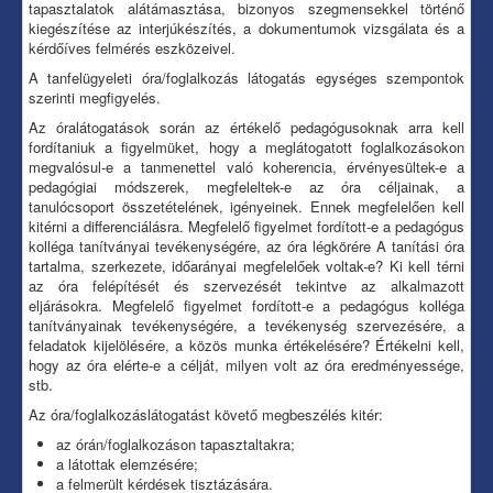
tapasztalatok alátámasztása, bizonyos szegmensekkel történő
kiegészítése az interjúkészítés, a dokumentumok vizsgálata és a
kérdőíves felmérés eszközeivel.
A tanfelügyeleti óra/foglalkozás látogatás egységes szempontok
szerinti megfigyelés.
Az óralátogatások során az értékelő pedagógusoknak arra kell
fordítaniuk a figyelmüket, hogy a meglátogatott foglalkozásokon
megvalósul-e a tanmenettel való koherencia, érvényesültek-e a
pedagógiai módszerek, megfeleltek-e az óra céljainak, a
tanulócsoport összetételének, igényeinek. Ennek megfelelően kell
kitérni a differenciálásra. Megfelelő figyelmet fordított-e a pedagógus
kolléga tanítványai tevékenységére, az óra légkörére A tanítási óra
tartalma, szerkezete, időarányai megfelelőek voltak-e? Ki kell térni
az óra felépítését és szervezését tekintve az alkalmazott
eljárásokra. Megfelelő figyelmet fordított-e a pedagógus kolléga
tanítványainak tevékenységére, a tevékenység szervezésére, a
feladatok kijelölésére, a közös munka értékelésére? Értékelni kell,
hogy az óra elérte-e a célját, milyen volt az óra eredményessége,
stb.
Az óra/foglalkozáslátogatást követő megbeszélés kitér:
az órán/foglalkozáson tapasztaltakra;
a látottak elemzésére;
a felmerült kérdések tisztázására.