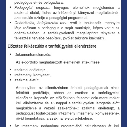
pedagógus el- és befogadása.
Pedagógiai program:
lényeges elemeinek megjelenése a
szakmai életút, illetve az intézményi környezet megítélésénél,
azonosulás szintje a pedagógiai programmal.
Önértékelés, önfejlesztési terv: a
rról is tanúskodik, mennyire
látja reálisan a pedagógus a saját munkáját, képes volt-e az
önértékelésben, a tanfelügyeletnél megállapított tényeket a
fejlesztési tervébe beépíteni, jövőjét tekintve kiaknázni.
Előzetes felkészülés a tanfelügyeleti ellenőrzésre
Dokumentumelemzés:
Az e-portfólió meghatározott elemeinek áttekintése:
szakmai önéletrajz,
intézményi környezet,
szakmai életút.
Amennyiben az ellenőrzésben érintett pedagógusnak nincs
feltöltött portfóliója, abban az esetben a tanfelügyeleti
ellenőrzés kapcsán az előzőekben felsorolt dokumentumokat
kell elkészítenie és 15 nappal a tanfelügyeleti látogatás előtt
megküldenie a vezető szakértőnek: szakmai önéletrajz, a
pedagógust foglalkoztató intézmény intézményi környezetének
rövid bemutatása, a szakmai életút értékelése.
Az intézmény pedagógiai programjából céltudatosan át kell