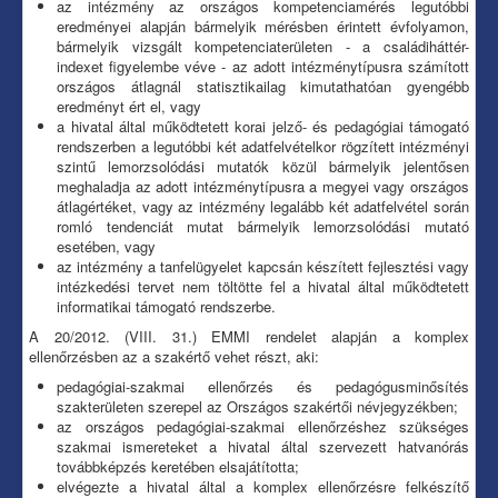
az intézmény az országos kompetenciamérés legutóbbi
eredményei alapján bármelyik mérésben érintett évfolyamon,
bármelyik vizsgált kompetenciaterületen - a családiháttér-
indexet figyelembe véve - az adott intézménytípusra számított
országos átlagnál statisztikailag kimutathatóan gyengébb
eredményt ért el, vagy
a hivatal által működtetett korai jelző- és pedagógiai támogató
rendszerben a legutóbbi két adatfelvételkor rögzített intézményi
szintű lemorzsolódási mutatók közül bármelyik jelentősen
meghaladja az adott intézménytípusra a megyei vagy országos
átlagértéket, vagy az intézmény legalább két adatfelvétel során
romló tendenciát mutat bármelyik lemorzsolódási mutató
esetében, vagy
az intézmény a tanfelügyelet kapcsán készített fejlesztési vagy
intézkedési tervet nem töltötte fel a hivatal által működtetett
informatikai támogató rendszerbe.
A 20/2012. (VIII. 31.) EMMI rendelet alapján a komplex
ellenőrzésben az a szakértő vehet részt, aki:
pedagógiai-szakmai ellenőrzés és pedagógusminősítés
szakterületen szerepel az Országos szakértői névjegyzékben;
az országos pedagógiai-szakmai ellenőrzéshez szükséges
szakmai ismereteket a hivatal által szervezett hatvanórás
továbbképzés keretében elsajátította;
elvégezte a hivatal által a komplex ellenőrzésre felkészítő