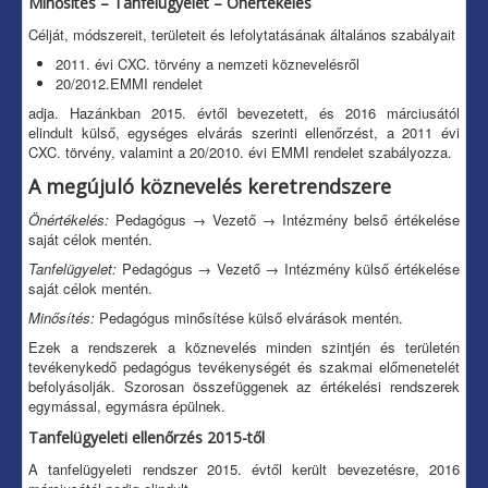
Minősítés – Tanfelügyelet – Önértékelés
Célját, módszereit, területeit és lefolytatásának általános szabályait
2011. évi CXC. törvény a nemzeti köznevelésről
20/2012.EMMI rendelet
adja. Hazánkban 2015. évtől bevezetett, és 2016 márciusától
elindult külső, egységes elvárás szerinti ellenőrzést, a 2011 évi
CXC. törvény, valamint a 20/2010. évi EMMI rendelet szabályozza.
A megújuló köznevelés keretrendszere
Önértékelés:
Pedagógus → Vezető → Intézmény belső értékelése
saját célok mentén.
Tanfelügyelet:
Pedagógus → Vezető → Intézmény külső értékelése
saját célok mentén.
Minősítés:
Pedagógus minősítése külső elvárások mentén.
Ezek a rendszerek a köznevelés minden szintjén és területén
tevékenykedő pedagógus tevékenységét és szakmai előmenetelét
befolyásolják. Szorosan összefüggenek az értékelési rendszerek
egymással, egymásra épülnek.
Tanfelügyeleti ellenőrzés 2015-től
A tanfelügyeleti rendszer 2015. évtől került bevezetésre, 2016