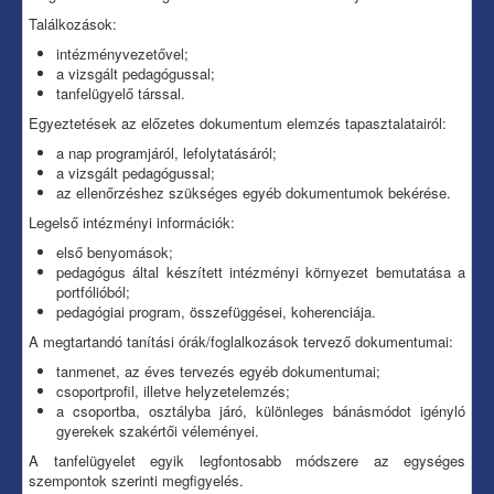
Találkozások:
intézményvezetővel;
a vizsgált pedagógussal;
tanfelügyelő társsal.
Egyeztetések az előzetes dokumentum elemzés tapasztalatairól:
a nap programjáról, lefolytatásáról;
a vizsgált pedagógussal;
az ellenőrzéshez szükséges egyéb dokumentumok bekérése.
Legelső intézményi információk:
első benyomások;
pedagógus által készített intézményi környezet bemutatása a
portfólióból;
pedagógiai program, összefüggései, koherenciája.
A megtartandó tanítási órák/foglalkozások tervező dokumentumai:
tanmenet, az éves tervezés egyéb dokumentumai;
csoportprofil, illetve helyzetelemzés;
a csoportba, osztályba járó, különleges bánásmódot igényló
gyerekek szakértői véleményei.
A tanfelügyelet egyik legfontosabb módszere az egységes
szempontok szerinti megfigyelés.