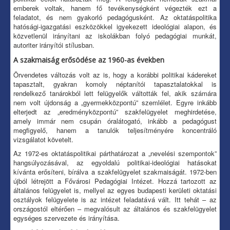
emberek voltak, hanem fő tevékenységként végezték ezt a
feladatot, és nem gyakorló pedagógusként. Az oktatáspolitika
hatósági-igazgatási eszközökkel igyekezett ideológiai alapon, és
közvetlenül irányítani az iskolákban folyó pedagógiai munkát,
autoriter irányítói stílusban.
A szakmaiság erősödése az 1960-as években
Örvendetes változás volt az is, hogy a korábbi politikai kádereket
tapasztalt, gyakran komoly néptanítói tapasztalatokkal is
rendelkező tanárokból lett felügyelők váltották fel, akik számára
nem volt újdonság a „gyermekközpontú” szemlélet. Egyre inkább
elterjedt az „eredményközpontú” szakfelügyelet meghirdetése,
amely immár nem csupán óralátogató, inkább a pedagógust
megfigyelő, hanem a tanulók teljesítményére koncentráló
vizsgálatot követelt.
Az 1972-es oktatáspolitikai párthatározat a „nevelési szempontok”
hangsúlyozásával, az egyoldalú politikai-ideológiai hatásokat
kívánta erősíteni, bírálva a szakfelügyelet szakmaiságát. 1972-ben
újból létrejött a Fővárosi Pedagógiai Intézet. Hozzá tartozott az
általános felügyelet is, mellyel az egyes budapesti kerületi oktatási
osztályok felügyelete is az intézet feladatává vált. Itt tehát – az
országostól eltérően – megvalósult az általános és szakfelügyelet
egységes szervezete és irányítása.