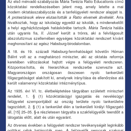
Az első mérvadó szabályozás Mária Terézia Ratio Educationis című
közoktatási rendelkezéseiben jelent meg, amely letette a mai
modern oktatásszabályozás és a tanfelügyeleti rendszer alapjait is.
A protestánsok eleve elutasították a Ratio elveinek átvételét
. Arra
hivatkoztak, hogy az iskolaügy egyedül az iskolák, s mindenekelőtt
a helyi egyházközségek hatáskörébe tartozik.
Mária Terézia
halála
után ugyanis fia,
II. József
került a trónra, aki a felvilágosult
abszolutizmus szellemében egységes közoktatási rendszert kívánt
meghonosítani az egész Habsburg-birodalomban.
A 18. és 19. századi Habsburg-fennhatóságot követőn Hóman
Bálint volt az a meghatározó miniszter, aki az oktatás reformja
keretében változásokat hajtott végre a felügyeleti rendszeren.
Központosította, és hierarchikus rendszerbe szervezte azt.
Magyarországon országosan összesen nyolc tankerületi
főigazgatóságot alakított ki, amelynek irányítása és ellenőrzése alá
került valamennyi közoktatási intézménytípus.
Az 1935. évi VI. tc. életbeléptetése tárgyában született miniszteri
rendelet, 1. § (1) közoktatásügyi igazgatás és nevelésügyi
felügyelet szempontjából az ország területe nyolc tankerületre
tagozódott, 2. § (1) a tankerület élén a tankerületi királyi főigazgató
áll, [15] 25–35. §-a részletesen tárgyalta a szakfelügyelők teendőit a
látogatás előtt, alatt és után egyaránt.
Az ötvenes években a felügyeleti rendszer tevékenységét leginkább
politikai célok határozták meg. A felügyelők nemcsak szakmai