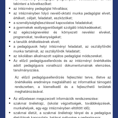
tekinteni a következőket:
az intézmény pedagógiai hitvallása;
az intézményben folyó nevelő-oktató munka pedagógiai elveit,
értékeit, céljait, feladatait, eszközöket;
a személyiségfejlesztéssel kapcsolatos feladatokat;
a gyermekek esélyegyenlőségét szolgáló intézkedéseket;
az egészségnevelési és környezeti nevelési elveket,
programokat, tevékenységeket;
a tanulók értékelésének elveit;
a pedagógusok helyi intézményi feladatait, az osztályfőnöki
munka tartalmát, az osztályfőnök feladatait;
az iskolában alkalmazott sajátos pedagógiai módszereket.
Az előző pedagógusellenőrzés és az intézményi önértékelés
adott pedagógusra vonatkozó dokumentumainak elemzése,
tanulmányozása.
Az előző pedagógusellenőrzés fejlesztési terve, illetve az
önértékelés eredménye megtalálható az informatikai támogató
rendszerben, a kiemelkedő és a fejleszthető területek
meghatározásával.
Az előzetesen megszerzett információk rendszerezése:
szakmai önéletrajz, (iskolai végzettségek, továbbképzések,
munkahelyek, egy-egy intézményben eltöltött idő);
szakmai életút, a szakmai önéletrajz tényei és a pedagógus
életútjának kapcsolata, hatásai mélysége a pedagógusra;