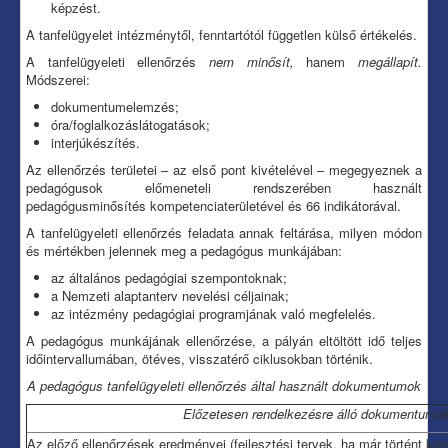
képzést.
A tanfelügyelet intézménytől, fenntartótól független külső értékelés.
A tanfelügyeleti ellenőrzés
nem minősít,
hanem
megállapít.
Módszerei:
dokumentumelemzés;
óra/foglalkozáslátogatások;
interjúkészítés.
Az ellenőrzés területei – az első pont kivételével – megegyeznek a
pedagógusok előmeneteli rendszerében használt
pedagógusminősítés kompetenciaterületével és 66 indikátorával.
A tanfelügyeleti ellenőrzés feladata annak feltárása, milyen módon
és mértékben jelennek meg a pedagógus munkájában:
az általános pedagógiai szempontoknak;
a Nemzeti alaptanterv nevelési céljainak;
az intézmény pedagógiai programjának való megfelelés.
A pedagógus munkájának ellenőrzése, a pályán eltöltött idő teljes
időintervallumában, ötéves, visszatérő ciklusokban történik.
A pedagógus tanfelügyeleti ellenőrzés által használt dokumentumok
Előzetesen rendelkezésre álló dokumentumo
Az előző ellenőrzések eredményei (fejlesztési tervek, ha már történt ko