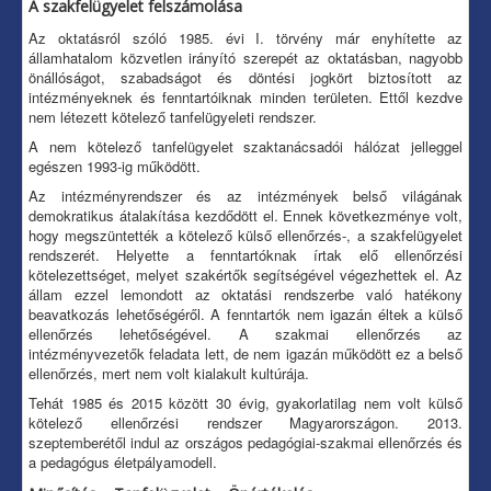
A szakfelügyelet felszámolása
Az oktatásról szóló 1985. évi I. törvény már enyhítette az
államhatalom közvetlen irányító szerepét az oktatásban, nagyobb
önállóságot, szabadságot és döntési jogkört biztosított az
intézményeknek és fenntartóiknak minden területen. Ettől kezdve
nem létezett kötelező tanfelügyeleti rendszer.
A nem kötelező tanfelügyelet szaktanácsadói hálózat jelleggel
egészen 1993-ig működött.
Az intézményrendszer és az intézmények belső világának
demokratikus átalakítása kezdődött el. Ennek következménye volt,
hogy megszüntették a kötelező külső ellenőrzés-, a szakfelügyelet
rendszerét. Helyette a fenntartóknak írtak elő ellenőrzési
kötelezettséget, melyet szakértők segítségével végezhettek el. Az
állam ezzel lemondott az oktatási rendszerbe való hatékony
beavatkozás lehetőségéről. A fenntartók nem igazán éltek a külső
ellenőrzés lehetőségével. A szakmai ellenőrzés az
intézményvezetők feladata lett, de nem igazán működött ez a belső
ellenőrzés, mert nem volt kialakult kultúrája.
Tehát 1985 és 2015 között 30 évig, gyakorlatilag nem volt külső
kötelező ellenőrzési rendszer Magyarországon. 2013.
szeptemberétől indul az országos pedagógiai-szakmai ellenőrzés és
a pedagógus életpályamodell.