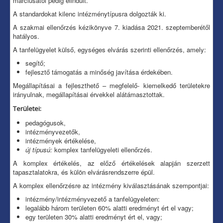
márciusától pedig elindult.
A standardokat kilenc intézménytípusra dolgozták ki.
A szakmai ellenőrzés kézikönyve 7. kiadása 2021. szeptemberétől
hatályos.
A tanfelügyelet külső, egységes elvárás szerinti ellenőrzés, amely:
segítő;
fejlesztő támogatás a minőség javítása érdekében.
Megállapításai a fejleszthető – megfelelő- kiemelkedő területekre
irányulnak, megállapításai érvekkel alátámasztottak.
Területei:
pedagógusok,
intézményvezetők,
intézmények értékelése,
új típusú:
komplex tanfelügyeleti ellenőrzés.
A komplex értékelés, az előző értékelések alapján szerzett
tapasztalatokra, és külön elvárásrendszerre épül.
A komplex ellenőrzésre az intézmény kiválasztásának szempontjai:
intézmény/intézményvezető a tanfelügyeleten:
legalább három területen 60% alatti eredményt ért el vagy;
egy területen 30% alatti eredményt ért el, vagy;