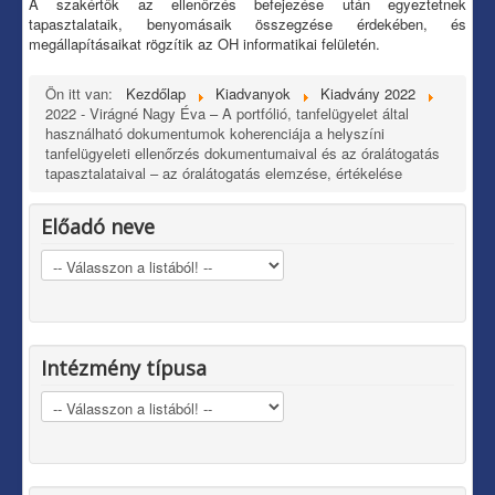
A szakértők az ellenőrzés befejezése után egyeztetnek
tapasztalataik, benyomásaik összegzése érdekében, és
megállapításaikat rögzítik az OH informatikai felületén.
Ön itt van:
Kezdőlap
Kiadvanyok
Kiadvány 2022
2022 - Virágné Nagy Éva – A portfólió, tanfelügyelet által
használható dokumentumok koherenciája a helyszíni
tanfelügyeleti ellenőrzés dokumentumaival és az óralátogatás
tapasztalataival – az óralátogatás elemzése, értékelése
Előadó neve
Intézmény típusa