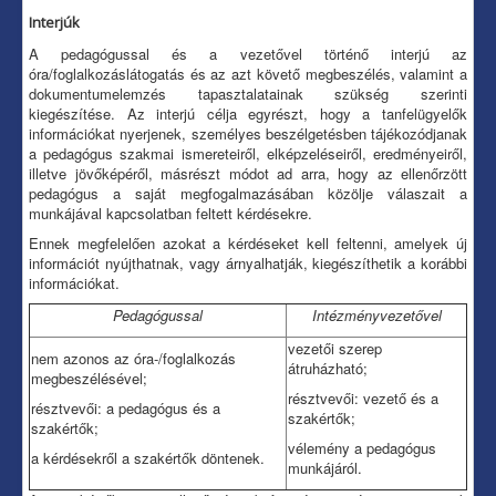
Interjúk
A pedagógussal és a vezetővel történő interjú az
óra/foglalkozáslátogatás és az azt követő megbeszélés, valamint a
dokumentumelemzés tapasztalatainak szükség szerinti
kiegészítése. Az interjú célja egyrészt, hogy a tanfelügyelők
információkat nyerjenek, személyes beszélgetésben tájékozódjanak
a pedagógus szakmai ismereteiről, elképzeléseiről, eredményeiről,
illetve jövőképéről, másrészt módot ad arra, hogy az ellenőrzött
pedagógus a saját megfogalmazásában közölje válaszait a
munkájával kapcsolatban feltett kérdésekre.
Ennek megfelelően azokat a kérdéseket kell feltenni, amelyek új
információt nyújthatnak, vagy árnyalhatják, kiegészíthetik a korábbi
információkat.
Pedagógussal
Intézményvezetővel
vezetői szerep
nem azonos az óra-/foglalkozás
átruházható;
megbeszélésével;
résztvevői: vezető és a
résztvevői: a pedagógus és a
szakértők;
szakértők;
vélemény a pedagógus
a kérdésekről a szakértők döntenek.
munkájáról.