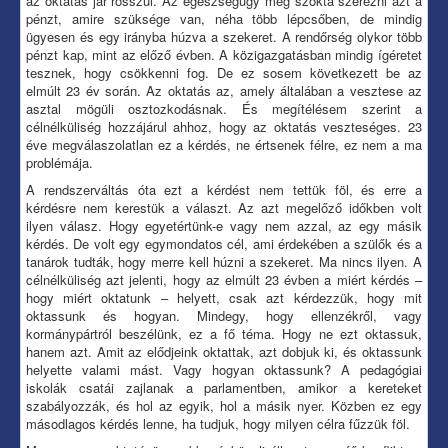
az oktatás jár rosszul. Az egészségügy meg szokta szerezni azt a
pénzt, amire szüksége van, néha több lépcsőben, de mindig
ügyesen és egy irányba húzva a szekeret. A rendőrség olykor több
pénzt kap, mint az előző évben. A közigazgatásban mindig ígéretet
tesznek, hogy csökkenni fog. De ez sosem következett be az
elmúlt 23 év során. Az oktatás az, amely általában a vesztese az
asztal mögüli osztozkodásnak. És megítélésem szerint a
célnélküliség hozzájárul ahhoz, hogy az oktatás veszteséges. 23
éve megválaszolatlan ez a kérdés, ne értsenek félre, ez nem a ma
problémája.
A rendszerváltás óta ezt a kérdést nem tettük föl, és erre a
kérdésre nem kerestük a választ. Az azt megelőző időkben volt
ilyen válasz. Hogy egyetértünk-e vagy nem azzal, az egy másik
kérdés. De volt egy egymondatos cél, ami érdekében a szülők és a
tanárok tudták, hogy merre kell húzni a szekeret. Ma nincs ilyen. A
célnélküliség azt jelenti, hogy az elmúlt 23 évben a miért kérdés –
hogy miért oktatunk – helyett, csak azt kérdezzük, hogy mit
oktassunk és hogyan. Mindegy, hogy ellenzékről, vagy
kormánypártról beszélünk, ez a fő téma. Hogy ne ezt oktassuk,
hanem azt. Amit az elődjeink oktattak, azt dobjuk ki, és oktassunk
helyette valami mást. Vagy hogyan oktassunk? A pedagógiai
iskolák csatái zajlanak a parlamentben, amikor a kereteket
szabályozzák, és hol az egyik, hol a másik nyer. Közben ez egy
másodlagos kérdés lenne, ha tudjuk, hogy milyen célra fűzzük föl.