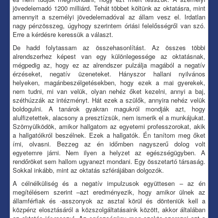
jövedelemadó 1200 milliárd. Tehát többet költünk az oktatásra, mint
amennyit a személyi jövedelemadóval az állam vesz el. Irdatlan
nagy pénzösszeg, úgyhogy szerintem óriási felelősségről van szó.
Erre a kérdésre keressük a választ.
De hadd folytassam az összehasonlítást. Az összes többi
alrendszerhez képest van egy különlegessége az oktatásnak,
mégpedig az, hogy ez az alrendszer pulzálja magából a negatív
érzéseket, negatív üzeneteket. Hányszor hallani nyilvános
helyeken, magánbeszélgetésekben, hogy ezek a mai gyerekek,
nem tudni, mi van velük, olyan nehéz őket kezelni, annyi a baj,
széthúzzák az intézményt. Hát ezek a szülők, annyira nehéz velük
boldogulni. A tanárok gyakran magukról mondják azt, hogy
alulfizetettek, alacsony a presztízsük, nem ismerik el a munkájukat.
Szörnyülködök, amikor hallgatom az egyetemi professzorokat, akik
a hallgatóikról beszélnek. Ezek a hallgatók. Én tanítom meg őket
írni, olvasni. Bezzeg az én időmben nagyszerű dolog volt
egyetemre járni. Nem ilyen a helyzet az egészségügyben. A
rendőröket sem hallom ugyanezt mondani. Egy összetartó társaság.
Sokkal inkább, mint az oktatás szférájában dolgozók.
A célnélküliség és a negatív impulzusok együttesen – az én
megítélésem szerint –azt eredményezik, hogy amikor ülnek az
államférfiak és -asszonyok az asztal körül és dönteniük kell a
közpénz elosztásáról a közszolgáltatásaink között, akkor általában