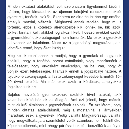
Minden oktatási átalakítást volt szerencsém figyelemmel kísérni.
Láttam, hogy kimaradtak az újonnan létrejövő rendszerelemekből
gyerekek, tanárok, szülők. Szerintem az oktatás inkább egy amőba,
amelyik mozdul, változik. Méghozzá annak rendjén, hogy mi is
történik, ebbe a kötelező alrendszerbe kik jönnek be, kik azok,
akiket tanítani kell, akikkel foglalkozni kell. Hosszú évekkel ezelőtt
a gyermekkori cukorbetegséget nem ismertük. Ma ezek a gyerekek
ott vannak az iskolában. Nincs az a jogszabályi magyarázat, ami
lehetővé tenné, hogy őket kizárjuk.
Meg kell keresni annak a módját, hogy a gyerekek ott legyenek
anélkül, hogy a tanárból orvost csinálnánk, vagy ráhárítanánk a
felelősséget, hogy orvosként viselkedjen, ha baj van, hogy őt
vonják ezért felelősségre. Hiányzik ennek a jogszabályi háttere. A
tejcukor-érzékenységet, a lisztérzékenységet kevésbé ismertük 15–
20 évvel ezelőtt. Ma már ezek azok a kérdések, amelyekkel
foglalkoznunk kell.
Sajátos nevelésű gyermekeknek szoktuk hívni azokat, akik
valamiben különböznek az átlagtól. Ami azt jelenti, hogy mások,
mint akikről általában a jogszabályok szólnak. Én azt látom, hogy
minden oktatási átalakításnál, még a mostaninál is, árnyékban
maradnak ezek a gyerekek. Pedig vállalta Magyarország, vállalta,
hogy megváltoztatja a szemléletet velük szemben, nem tekinti őket
képezhetetlennek, mint ahogy pár évvel ezelőtt beszéltünk a súlyos