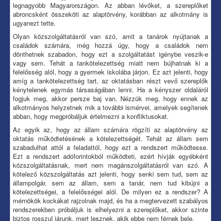
legnagyobb Magyarországon. Az abban lévőket, a szereplőket
abroncsként összeköti az alaptörvény, korábban az alkotmány is
ugyanezt tette.
Olyan közszolgáltatásról van szó, amit a tanárok nyújtanak a
családok számára, még hozzá úgy, hogy a családok nem
dönthetnek szabadon, hogy ezt a szolgáltatást igénybe veszik-e
vagy sem. Tehát a tankötelezettség miatt nem bújhatnak ki a
felelősség alól, hogy a gyermek iskolába járjon. Ez azt jelenti, hogy
amíg a tankötelezettség tart, az oktatásban részt vevő szereplők
kénytelenek egymás társaságában lenni. Ha a kényszer oldaláról
fogjuk meg, akkor persze baj van. Nézzük meg, hogy ennek az
alkotmányos helyzetnek mik a további ismérvei, amelyek segítenek
abban, hogy megpróbáljuk értelmezni a konfliktusokat.
Az egyik az, hogy az állam számára rögzíti az alaptörvény az
oktatás működtetésének a kötelezettségét. Tehát az állam sem
szabadulhat attól a feladattól, hogy ezt a rendszert működtesse.
Ezt a rendszert adóforintokból működteti, ezért hívják egyébként
közszolgáltatásnak, mert nem magánszolgáltatásról van szó. A
kötelező közszolgáltatás azt jelenti, hogy senki sem tud, sem az
állampolgár, sem az állam, sem a tanár, nem tud kibújni a
kötelezettségei, a felelősségei alól. De milyen ez a rendszer? A
mérnökök kockákat rajzolnak majd, és ha a megtervezett szabályos
rendszerekben próbáljuk is elhelyezni a szereplőket, akkor szinte
biztos rosszul járunk, mert lesznek, akik ebbe nem férnek bele.