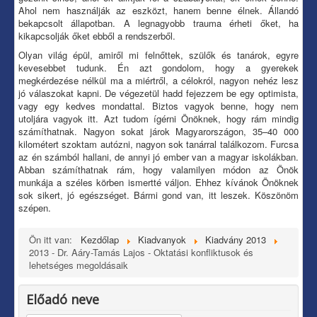
Ahol nem használják az eszközt, hanem benne élnek. Állandó
bekapcsolt állapotban. A legnagyobb trauma érheti őket, ha
kikapcsolják őket ebből a rendszerből.
Olyan világ épül, amiről mi felnőttek, szülők és tanárok, egyre
kevesebbet tudunk. Én azt gondolom, hogy a gyerekek
megkérdezése nélkül ma a miértről, a célokról, nagyon nehéz lesz
jó válaszokat kapni. De végezetül hadd fejezzem be egy optimista,
vagy egy kedves mondattal. Biztos vagyok benne, hogy nem
utoljára vagyok itt. Azt tudom ígérni Önöknek, hogy rám mindig
számíthatnak. Nagyon sokat járok Magyarországon, 35–40 000
kilométert szoktam autózni, nagyon sok tanárral találkozom. Furcsa
az én számból hallani, de annyi jó ember van a magyar iskolákban.
Abban számíthatnak rám, hogy valamilyen módon az Önök
munkája a széles körben ismertté váljon. Ehhez kívánok Önöknek
sok sikert, jó egészséget. Bármi gond van, itt leszek. Köszönöm
szépen.
Ön itt van:
Kezdőlap
Kiadvanyok
Kiadvány 2013
2013 - Dr. Aáry-Tamás Lajos - Oktatási konfliktusok és
lehetséges megoldásaik
Előadó neve