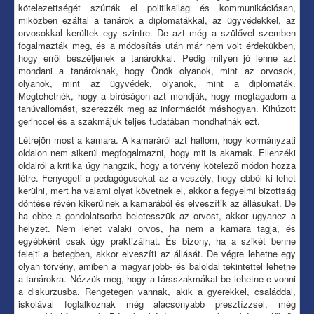
kötelezettségét szúrták el politikailag és kommunikációsan,
miközben ezáltal a tanárok a diplomatákkal, az ügyvédekkel, az
orvosokkal kerültek egy szintre. De azt még a szülővel szemben
fogalmazták meg, és a módosítás után már nem volt érdekükben,
hogy erről beszéljenek a tanárokkal. Pedig milyen jó lenne azt
mondani a tanároknak, hogy Önök olyanok, mint az orvosok,
olyanok, mint az ügyvédek, olyanok, mint a diplomaták.
Megtehetnék, hogy a bíróságon azt mondják, hogy megtagadom a
tanúvallomást, szerezzék meg az információt máshogyan. Kihúzott
gerinccel és a szakmájuk teljes tudatában mondhatnák ezt.
Létrejön most a kamara. A kamaráról azt hallom, hogy kormányzati
oldalon nem sikerül megfogalmazni, hogy mit is akarnak. Ellenzéki
oldalról a kritika úgy hangzik, hogy a törvény kötelező módon hozza
létre. Fenyegeti a pedagógusokat az a veszély, hogy ebből ki lehet
kerülni, mert ha valami olyat követnek el, akkor a fegyelmi bizottság
döntése révén kikerülnek a kamarából és elveszítik az állásukat. De
ha ebbe a gondolatsorba beletesszük az orvost, akkor ugyanez a
helyzet. Nem lehet valaki orvos, ha nem a kamara tagja, és
egyébként csak úgy praktizálhat. És bizony, ha a szikét benne
felejti a betegben, akkor elveszíti az állását. De végre lehetne egy
olyan törvény, amiben a magyar jobb- és baloldal tekintettel lehetne
a tanárokra. Nézzük meg, hogy a társszakmákat be lehetne-e vonni
a diskurzusba. Rengetegen vannak, akik a gyerekkel, családdal,
iskolával foglalkoznak még alacsonyabb presztízzsel, még