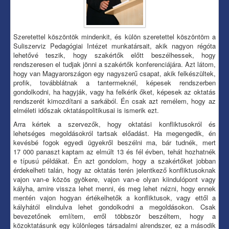
Szeretettel köszöntök mindenkit, és külön szeretettel köszöntöm a
Suliszerviz Pedagógiai Intézet munkatársait, akik nagyon régóta
lehetővé teszik, hogy szakértők előtt beszélhessek, hogy
rendszeresen el tudjak jönni a szakértők konferenciájára. Azt látom,
hogy van Magyarországon egy nagyszerű csapat, akik felkészültek,
profik, továbblátnak a tantermeknél, képesek rendszerben
gondolkodni, ha hagyják, vagy ha felkérik őket, képesek az oktatás
rendszerét kimozdítani a sarkából. Én csak azt remélem, hogy az
elméleti időszak oktatáspolitikusai is ismerik ezt.
Arra kértek a szervezők, hogy oktatási konfliktusokról és
lehetséges megoldásokról tartsak előadást. Ha megengedik, én
kevésbé fogok egyedi ügyekről beszélni ma, bár tudnék, mert
17 000 panaszt kaptam az elmúlt 13 és fél évben, tehát hozhatnék
e típusú példákat. Én azt gondolom, hogy a szakértőket jobban
érdekelheti talán, hogy az oktatás terén jelentkező konfliktusoknak
vajon van-e közös gyökere, vajon van-e olyan kiindulópont vagy
kályha, amire vissza lehet menni, és meg lehet nézni, hogy ennek
mentén vajon hogyan értékelhetők a konfliktusok, vagy ettől a
kályhától elindulva lehet gondolkodni a megoldásokon. Csak
bevezetőnek említem, erről többször beszéltem, hogy a
közoktatásunk egy különleges társadalmi alrendszer, ez a második