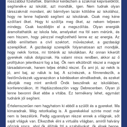
rosszabbul fizetettek. Bármikor kérdeztem a szakmai képviselőktől,
segítenék-e az iskolát, azt mondták, igen. Nem tudnak olyan
társszakmát mondani, aki bármilyen lazán kötődne az iskolához,
hogy ne lenne hajlandó segíteni az iskolának. Csak meg kéne
szólítani őket. Hogy ki szólítja meg őket, az nekem teljesen
mindegy. Csak kezdődjön el a megszólítás. Olyan energiák
áramoltathatók az iskola fele, amelyeket ma föl sem mérünk, és
nem hiszem, hogy pénzzel megfizethető lenne ez az energia. Az
előbb említettem a civil szektort, művészeket, a gazdasági
szereplőket. A gazdasági szereplők folyamatosan azt mondják,
hogy nekik fontos, mi történik az iskolákban. Az onnan kikerült
gyerekek náluk dolgoznak. Ha valami nincs rendben, akkor az ő
profitjukon jelentkezni fog a baj. Ők nem elkülönült részei a magyar
társadalomnak, hanem teljes értékű részei. És ami jó, az nekik is
jó, ami baj, az náluk is baj. A színészek, a filmrendezők, a
festőművészek ugyanazokon a kérdéseken elmélkednek, és ezeket
alkotják meg mint amikről Önök beszélnek az iskolákban,
konferenciákon, itt Hajdúszoboszlón vagy Debrecenben. Olyan jó
lenne bevonni őket ebbe a vitába. Ez termékeny lehet, egymást
tudnánk jól segíteni.
Értelemszerűen nem hagyhatom ki ebből a szülőt és a gyereket. Ma
kimaradnak. Még retorikailag is. A gyerekekkel szinte most már
nem is beszélünk. Pedig ugyanolyan részei ennek a világnak, sőt
saját világuk van. Elkezdtek élni a virtuális világban, amiről halvány
gőzünk sincs, ahol ők állítják föl a szabályokat, ők élnek benne.