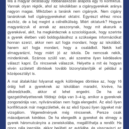
Ma a magyar oktatásügy robbanásközeli állapota egy fő konfliktus.
Vannak olyan régiók, ahol az iskolákban a cigánygyerekek aránya
nagyon magas. Miközben a tanárok nem cigányok. Nem cigány
tanároknak kell cigánygyerekeket oktatni. Egyrészt ehhez nincs
eszköz, de a baj megint a célnélküliség. Miért oktatunk? Hogyan
magyarázzuk el annak az asszonynak, hogy mit akarunk a
gyerekével, akit, ha megkérdeznek a szociológusok, hogy szerinte
a gyerek életben való boldogulásához a szükséges információkat
honnan szerzi, akkor nem azt fogja mondani, hogy az iskolából,
hanem azt fogja mondani, hogy a családból. Nekik kell
elmagyarázni, hogy miért jó az iskola. De nemcsak nekik,
mindenkinek. Számos szülő van, aki szeretne ilyen kérdésekre
választ kapni. És nincsenek válaszok. Helyette a mit és hogyan
elvén született döntések tovább bizonytalanítják el például a
középosztályt is.
A mai átalakítási folyamat egyik különleges döntése az, hogy 16
óráig kell a gyereknek az iskolában maradni, kivéve, ha
elkéredzkedik, akkor el lehet engedni. De ha az
igazgatóhelyettesnek földrajz órája van 3–4-ig, amikor a gyereknek
zongoraórája van, nyilvánvalóan nem fogja elengedni. Az első ilyen
konfliktusok már megszülettek, és az első típusú ilyen ügyeket már
vizsgálom. Végeredmények még nincsenek. Persze csak
másodpercek kérdése. De ha elengedik a gyereket és elmegy a
gyerek háromutcányira a zeneiskolába, megállíthatja a rendőr. Ha
nincs nála igazolás, akkor beülteti az autójába, és visszaviszi az