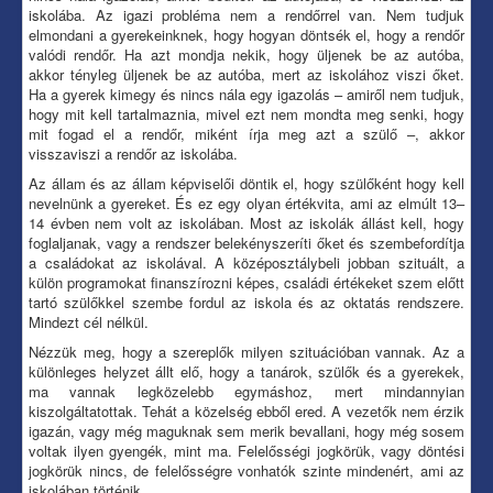
iskolába. Az igazi probléma nem a rendőrrel van. Nem tudjuk
elmondani a gyerekeinknek, hogy hogyan döntsék el, hogy a rendőr
valódi rendőr. Ha azt mondja nekik, hogy üljenek be az autóba,
akkor tényleg üljenek be az autóba, mert az iskolához viszi őket.
Ha a gyerek kimegy és nincs nála egy igazolás – amiről nem tudjuk,
hogy mit kell tartalmaznia, mivel ezt nem mondta meg senki, hogy
mit fogad el a rendőr, miként írja meg azt a szülő –, akkor
visszaviszi a rendőr az iskolába.
Az állam és az állam képviselői döntik el, hogy szülőként hogy kell
nevelnünk a gyereket. És ez egy olyan értékvita, ami az elmúlt 13–
14 évben nem volt az iskolában. Most az iskolák állást kell, hogy
foglaljanak, vagy a rendszer belekényszeríti őket és szembefordítja
a családokat az iskolával. A középosztálybeli jobban szituált, a
külön programokat finanszírozni képes, családi értékeket szem előtt
tartó szülőkkel szembe fordul az iskola és az oktatás rendszere.
Mindezt cél nélkül.
Nézzük meg, hogy a szereplők milyen szituációban vannak. Az a
különleges helyzet állt elő, hogy a tanárok, szülők és a gyerekek,
ma vannak legközelebb egymáshoz, mert mindannyian
kiszolgáltatottak. Tehát a közelség ebből ered. A vezetők nem érzik
igazán, vagy még maguknak sem merik bevallani, hogy még sosem
voltak ilyen gyengék, mint ma. Felelősségi jogkörük, vagy döntési
jogkörük nincs, de felelősségre vonhatók szinte mindenért, ami az
iskolában történik.