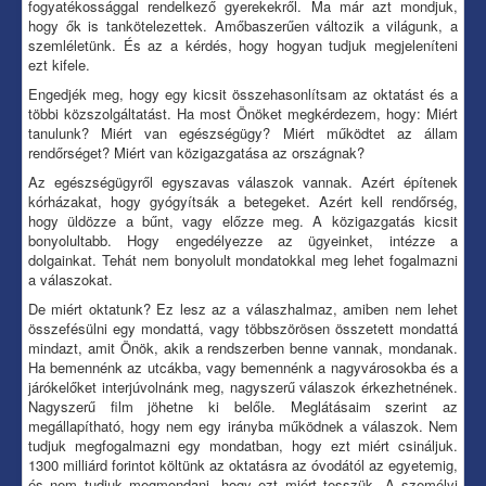
fogyatékossággal rendelkező gyerekekről. Ma már azt mondjuk,
hogy ők is tankötelezettek. Amőbaszerűen változik a világunk, a
szemléletünk. És az a kérdés, hogy hogyan tudjuk megjeleníteni
ezt kifele.
Engedjék meg, hogy egy kicsit összehasonlítsam az oktatást és a
többi közszolgáltatást. Ha most Önöket megkérdezem, hogy: Miért
tanulunk? Miért van egészségügy? Miért működtet az állam
rendőrséget? Miért van közigazgatása az országnak?
Az egészségügyről egyszavas válaszok vannak. Azért építenek
kórházakat, hogy gyógyítsák a betegeket. Azért kell rendőrség,
hogy üldözze a bűnt, vagy előzze meg. A közigazgatás kicsit
bonyolultabb. Hogy engedélyezze az ügyeinket, intézze a
dolgainkat. Tehát nem bonyolult mondatokkal meg lehet fogalmazni
a válaszokat.
De miért oktatunk? Ez lesz az a válaszhalmaz, amiben nem lehet
összefésülni egy mondattá, vagy többszörösen összetett mondattá
mindazt, amit Önök, akik a rendszerben benne vannak, mondanak.
Ha bemennénk az utcákba, vagy bemennénk a nagyvárosokba és a
járókelőket interjúvolnánk meg, nagyszerű válaszok érkezhetnének.
Nagyszerű film jöhetne ki belőle. Meglátásaim szerint az
megállapítható, hogy nem egy irányba működnek a válaszok. Nem
tudjuk megfogalmazni egy mondatban, hogy ezt miért csináljuk.
1300 milliárd forintot költünk az oktatásra az óvodától az egyetemig,
és nem tudjuk megmondani, hogy ezt miért tesszük. A személyi