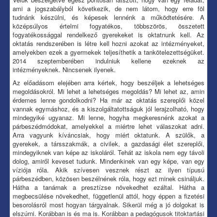
ami a jogszabályból következik, de nem látom, hogy erre föl
tudnánk készülni, és képesek lennénk a működtetésére. A
középsúlyos értelmi fogyatékos, többszörös, összetett
fogyatékossággal rendelkező gyerekeket is oktatnunk kell. Az
oktatás rendszerében is létre kell hozni azokat az intézményeket,
amelyekben ezek a gyermekek teljesíthetik a tankötelezettségüket.
2014 szeptemberében indulniuk kellene ezeknek az
intézményeknek. Nincsenek ilyenek.
Az előadásom elejében arra kértek, hogy beszéljek a lehetséges
megoldásokról. Mi lehet a lehetséges megoldás? Mi lehet az, amin
érdemes lenne gondolkodni? Ha már az oktatás szereplői közel
vannak egymáshoz, és a kiszolgáltatottságuk jól lerajzolható, hogy
mindegyiké ugyanaz. Mi lenne, hogyha megkeresnénk azokat a
párbeszédmódokat, amelyekkel a miértre lehet válaszokat adni.
Arra vagyunk kíváncsiak, hogy miért oktatunk. A szülők, a
gyerekek, a társszakmák, a civilek, a gazdasági élet szereplői,
mindegyiknek van képe az iskoláról. Tehát az iskola nem egy távoli
dolog, amiről keveset tudunk. Mindenkinek van egy képe, van egy
víziója róla. Akik szívesen vesznek részt az ilyen típusú
párbeszédben, közösen beszélnének róla, hogy ezt minek csináljuk.
Hátha a tanárnak a presztízse növekedhet ezáltal. Hátha a
megbecsülése növekedhet, függetlenül attól, hogy éppen a fizetési
besorolásról most hogyan tárgyalnak. Sikerül még a jó dolgokat is
elszúrni. Korábban is és ma is. Korábban a pedagógusok titoktartási