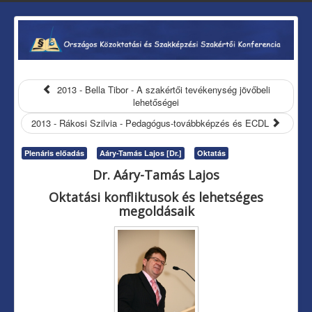
2013 - Bella Tibor - A szakértői tevékenység jövőbeli
lehetőségei
2013 - Rákosi Szilvia - Pedagógus-továbbképzés és ECDL
Plenáris előadás
Aáry-Tamás Lajos [Dr.]
Oktatás
Dr. Aáry-Tamás Lajos
Oktatási konfliktusok és lehetséges
megoldásaik