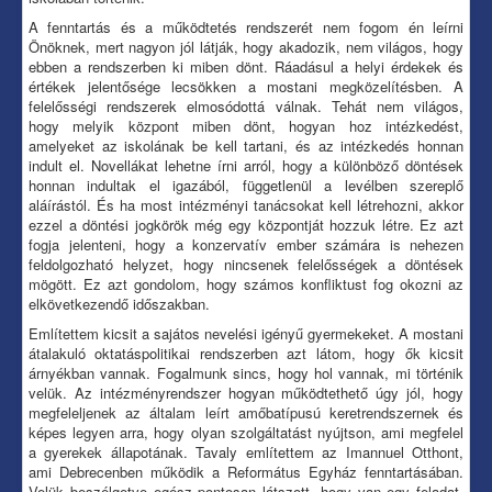
A fenntartás és a működtetés rendszerét nem fogom én leírni
Önöknek, mert nagyon jól látják, hogy akadozik, nem világos, hogy
ebben a rendszerben ki miben dönt. Ráadásul a helyi érdekek és
értékek jelentősége lecsökken a mostani megközelítésben. A
felelősségi rendszerek elmosódottá válnak. Tehát nem világos,
hogy melyik központ miben dönt, hogyan hoz intézkedést,
amelyeket az iskolának be kell tartani, és az intézkedés honnan
indult el. Novellákat lehetne írni arról, hogy a különböző döntések
honnan indultak el igazából, függetlenül a levélben szereplő
aláírástól. És ha most intézményi tanácsokat kell létrehozni, akkor
ezzel a döntési jogkörök még egy központját hozzuk létre. Ez azt
fogja jelenteni, hogy a konzervatív ember számára is nehezen
feldolgozható helyzet, hogy nincsenek felelősségek a döntések
mögött. Ez azt gondolom, hogy számos konfliktust fog okozni az
elkövetkezendő időszakban.
Említettem kicsit a sajátos nevelési igényű gyermekeket. A mostani
átalakuló oktatáspolitikai rendszerben azt látom, hogy ők kicsit
árnyékban vannak. Fogalmunk sincs, hogy hol vannak, mi történik
velük. Az intézményrendszer hogyan működtethető úgy jól, hogy
megfeleljenek az általam leírt amőbatípusú keretrendszernek és
képes legyen arra, hogy olyan szolgáltatást nyújtson, ami megfelel
a gyerekek állapotának. Tavaly említettem az Imannuel Otthont,
ami Debrecenben működik a Református Egyház fenntartásában.
Velük beszélgetve egész pontosan látszott, hogy van egy feladat,