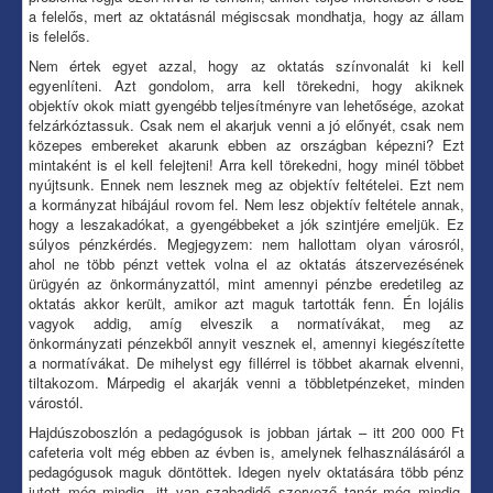
a felelős, mert az oktatásnál mégiscsak mondhatja, hogy az állam
is felelős.
Nem értek egyet azzal, hogy az oktatás színvonalát ki kell
egyenlíteni. Azt gondolom, arra kell törekedni, hogy akiknek
objektív okok miatt gyengébb teljesítményre van lehetősége, azokat
felzárkóztassuk. Csak nem el akarjuk venni a jó előnyét, csak nem
közepes embereket akarunk ebben az országban képezni? Ezt
mintaként is el kell felejteni! Arra kell törekedni, hogy minél többet
nyújtsunk. Ennek nem lesznek meg az objektív feltételei. Ezt nem
a kormányzat hibájául rovom fel. Nem lesz objektív feltétele annak,
hogy a leszakadókat, a gyengébbeket a jók szintjére emeljük. Ez
súlyos pénzkérdés. Megjegyzem: nem hallottam olyan városról,
ahol ne több pénzt vettek volna el az oktatás átszervezésének
ürügyén az önkormányzattól, mint amennyi pénzbe eredetileg az
oktatás akkor került, amikor azt maguk tartották fenn. Én lojális
vagyok addig, amíg elveszik a normatívákat, meg az
önkormányzati pénzekből annyit vesznek el, amennyi kiegészítette
a normatívákat. De mihelyst egy fillérrel is többet akarnak elvenni,
tiltakozom. Márpedig el akarják venni a többletpénzeket, minden
várostól.
Hajdúszoboszlón a pedagógusok is jobban jártak – itt 200 000 Ft
cafeteria volt még ebben az évben is, amelynek felhasználásáról a
pedagógusok maguk döntöttek. Idegen nyelv oktatására több pénz
jutott még mindig, itt van szabadidő szervező tanár még mindig.