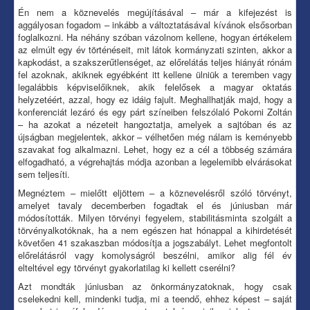
Én nem a köznevelés megújításával – már a kifejezést is
aggályosan fogadom – inkább a változtatásával kívánok elsősorban
foglalkozni. Ha néhány szóban vázolnom kellene, hogyan értékelem
az elmúlt egy év történéseit, mit látok kormányzati szinten, akkor a
kapkodást, a szakszerűtlenséget, az előrelátás teljes hiányát rónám
fel azoknak, akiknek egyébként itt kellene ülniük a teremben vagy
legalábbis képviselőiknek, akik felelősek a magyar oktatás
helyzetéért, azzal, hogy ez idáig fajult. Meghallhatják majd, hogy a
konferenciát lezáró és egy párt színeiben felszólaló Pokorni Zoltán
– ha azokat a nézeteit hangoztatja, amelyek a sajtóban és az
újságban megjelentek, akkor – vélhetően még nálam is keményebb
szavakat fog alkalmazni. Lehet, hogy ez a cél a többség számára
elfogadható, a végrehajtás módja azonban a legelemibb elvárásokat
sem teljesíti.
Megnéztem – mielőtt eljöttem – a köznevelésről szóló törvényt,
amelyet tavaly decemberben fogadtak el és júniusban már
módosították. Milyen törvényi fegyelem, stabilitásminta szolgált a
törvényalkotóknak, ha a nem egészen hat hónappal a kihirdetését
követően 41 szakaszban módosítja a jogszabályt. Lehet megfontolt
előrelátásról vagy komolyságról beszélni, amikor alig fél év
elteltével egy törvényt gyakorlatilag ki kellett cserélni?
Azt mondták júniusban az önkormányzatoknak, hogy csak
cselekedni kell, mindenki tudja, mi a teendő, ehhez képest – saját