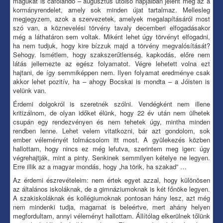
magukat is cáfolandó – augusztus utolsó napjaiban jelent meg az a
kormányrendelet, amely sok minden újat tartalmaz. Mellesleg
megjegyzem, azok a szervezetek, amelyek megalapításáról most
szó van, a köznevelési törvény tavaly decemberi elfogadásakor
még a láthatáron sem voltak. Miként lehet úgy törvényt elfogadni,
ha nem tudjuk, hogy kire bízzuk majd a törvény megvalósítását?
Sehogy. Ismétlem, hogy szakszerűtlenség, kapkodás, előre nem
látás jellemezte az egész folyamatot. Végre lehetett volna ezt
hajtani, de így semmiképpen nem. Ilyen folyamat eredménye csak
akkor lehet pozitív, ha – ahogy Bocskai is mondta – a Jóisten is
velünk van.
Érdemi dolgokról is szeretnék szólni. Vendégként nem illene
kritizálnom, de olyan időket élünk, hogy 22 év után nem ülhetek
csupán egy rendezvényen és nem tehetek úgy, mintha minden
rendben lenne. Lehet velem vitatkozni, bár azt gondolom, sok
ember véleményét tolmácsolom itt most. A gyülekezés közben
hallottam, hogy nincs ez még lefutva, szerintem meg igen: úgy
végrehajtják, mint a pinty. Senkinek semmilyen kételye ne legyen.
Erre illik az a magyar mondás, hogy „ha törik, ha szakad” …
Az érdemi észrevételeim: nem értek egyet azzal, hogy különösen
az általános iskoláknak, de a gimnáziumoknak is két főnöke legyen.
A szakiskoláknak és kollégiumoknak pontosan hány lesz, azt még
nem mindenki tudja, magamat is beleértve, mert ahány helyen
megfordultam, annyi véleményt hallottam. Állítólag elkerülnek tőlünk