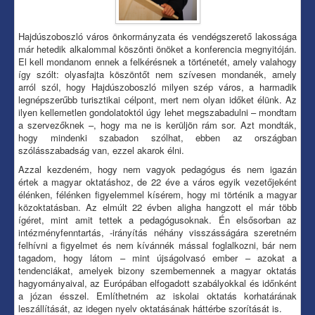
Hajdúszoboszló város önkormányzata és vendégszerető lakossága
már hetedik alkalommal köszönti önöket a konferencia megnyitóján.
El kell mondanom ennek a felkérésnek a történetét, amely valahogy
így szólt: olyasfajta köszöntőt nem szívesen mondanék, amely
arról szól, hogy Hajdúszoboszló milyen szép város, a harmadik
legnépszerűbb turisztikai célpont, mert nem olyan időket élünk. Az
ilyen kellemetlen gondolatoktól úgy lehet megszabadulni – mondtam
a szervezőknek –, hogy ma ne is kerüljön rám sor. Azt mondták,
hogy mindenki szabadon szólhat, ebben az országban
szólásszabadság van, ezzel akarok élni.
Azzal kezdeném, hogy nem vagyok pedagógus és nem igazán
értek a magyar oktatáshoz, de 22 éve a város egyik vezetőjeként
élénken, félénken figyelemmel kísérem, hogy mi történik a magyar
közoktatásban. Az elmúlt 22 évben aligha hangzott el már több
ígéret, mint amit tettek a pedagógusoknak. Én elsősorban az
intézményfenntartás, -irányítás néhány visszásságára szeretném
felhívni a figyelmet és nem kívánnék mással foglalkozni, bár nem
tagadom, hogy látom – mint újságolvasó ember – azokat a
tendenciákat, amelyek bizony szembemennek a magyar oktatás
hagyományaival, az Európában elfogadott szabályokkal és időnként
a józan ésszel. Említhetném az iskolai oktatás korhatárának
leszállítását, az idegen nyelv oktatásának háttérbe szorítását is.