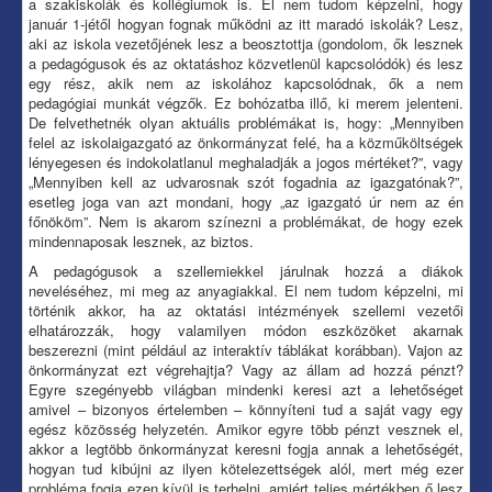
a szakiskolák és kollégiumok is. El nem tudom képzelni, hogy
január 1-jétől hogyan fognak működni az itt maradó iskolák? Lesz,
aki az iskola vezetőjének lesz a beosztottja (gondolom, ők lesznek
a pedagógusok és az oktatáshoz közvetlenül kapcsolódók) és lesz
egy rész, akik nem az iskolához kapcsolódnak, ők a nem
pedagógiai munkát végzők. Ez bohózatba illő, ki merem jelenteni.
De felvethetnék olyan aktuális problémákat is, hogy: „Mennyiben
felel az iskolaigazgató az önkormányzat felé, ha a közműköltségek
lényegesen és indokolatlanul meghaladják a jogos mértéket?”, vagy
„Mennyiben kell az udvarosnak szót fogadnia az igazgatónak?”,
esetleg joga van azt mondani, hogy „az igazgató úr nem az én
főnököm”. Nem is akarom színezni a problémákat, de hogy ezek
mindennaposak lesznek, az biztos.
A pedagógusok a szellemiekkel járulnak hozzá a diákok
neveléséhez, mi meg az anyagiakkal. El nem tudom képzelni, mi
történik akkor, ha az oktatási intézmények szellemi vezetői
elhatározzák, hogy valamilyen módon eszközöket akarnak
beszerezni (mint például az interaktív táblákat korábban). Vajon az
önkormányzat ezt végrehajtja? Vagy az állam ad hozzá pénzt?
Egyre szegényebb világban mindenki keresi azt a lehetőséget
amivel – bizonyos értelemben – könnyíteni tud a saját vagy egy
egész közösség helyzetén. Amikor egyre több pénzt vesznek el,
akkor a legtöbb önkormányzat keresni fogja annak a lehetőségét,
hogyan tud kibújni az ilyen kötelezettségek alól, mert még ezer
probléma fogja ezen kívül is terhelni, amiért teljes mértékben ő lesz