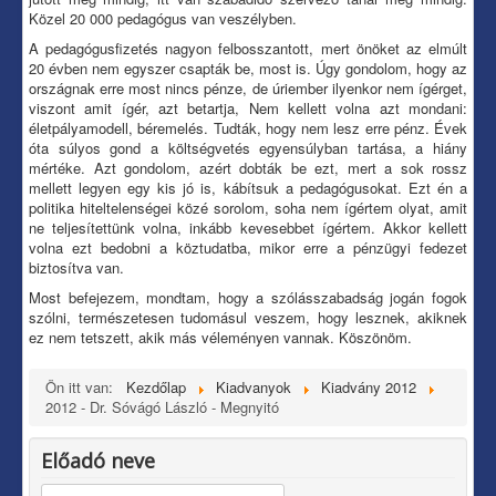
Közel 20 000 pedagógus van veszélyben.
A pedagógusfizetés nagyon felbosszantott, mert önöket az elmúlt
20 évben nem egyszer csapták be, most is. Úgy gondolom, hogy az
országnak erre most nincs pénze, de úriember ilyenkor nem ígérget,
viszont amit ígér, azt betartja, Nem kellett volna azt mondani:
életpályamodell, béremelés. Tudták, hogy nem lesz erre pénz. Évek
óta súlyos gond a költségvetés egyensúlyban tartása, a hiány
mértéke. Azt gondolom, azért dobták be ezt, mert a sok rossz
mellett legyen egy kis jó is, kábítsuk a pedagógusokat. Ezt én a
politika hiteltelenségei közé sorolom, soha nem ígértem olyat, amit
ne teljesítettünk volna, inkább kevesebbet ígértem. Akkor kellett
volna ezt bedobni a köztudatba, mikor erre a pénzügyi fedezet
biztosítva van.
Most befejezem, mondtam, hogy a szólásszabadság jogán fogok
szólni, természetesen tudomásul veszem, hogy lesznek, akiknek
ez nem tetszett, akik más véleményen vannak. Köszönöm.
Ön itt van:
Kezdőlap
Kiadvanyok
Kiadvány 2012
2012 - Dr. Sóvágó László - Megnyitó
Előadó neve