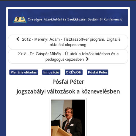
2012 - Merényi Ádám - Tisztaszoftver program, Digitális
oktatási alapcsomag
2012 - Dr. Gáspár Mihály - Új utak a felsőoktatásban és a
pedagógusképzésben
Plenáris előadás
Innováció
OKÉV/OH
Pósfai Péter
Pósfai Péter
Jogszabályi változások a köznevelésben