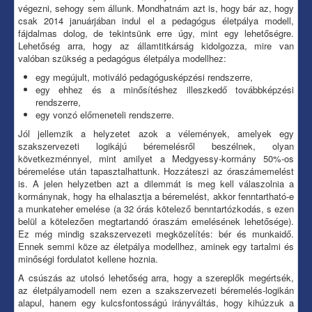
végezni, sehogy sem állunk. Mondhatnám azt is, hogy bár az, hogy
csak 2014 januárjában indul el a pedagógus életpálya modell,
fájdalmas dolog, de tekintsünk erre úgy, mint egy lehetőségre.
Lehetőség arra, hogy az államtitkárság kidolgozza, mire van
valóban szükség a pedagógus életpálya modellhez:
egy megújult, motiváló pedagógusképzési rendszerre,
egy ehhez és a minősítéshez illeszkedő továbbképzési
rendszerre,
egy vonzó előmeneteli rendszerre.
Jól jellemzik a helyzetet azok a vélemények, amelyek egy
szakszervezeti logikájú béremelésről beszélnek, olyan
következménnyel, mint amilyet a Medgyessy-kormány 50%-os
béremelése után tapasztalhattunk. Hozzáteszi az óraszámemelést
is. A jelen helyzetben azt a dilemmát is meg kell válaszolnia a
kormánynak, hogy ha elhalasztja a béremelést, akkor fenntartható-e
a munkateher emelése (a 32 órás kötelező benntartózkodás, s ezen
belül a kötelezően megtartandó óraszám emelésének lehetősége).
Ez még mindig szakszervezeti megközelítés: bér és munkaidő.
Ennek semmi köze az életpálya modellhez, aminek egy tartalmi és
minőségi fordulatot kellene hoznia.
A csúszás az utolsó lehetőség arra, hogy a szereplők megértsék,
az életpályamodell nem ezen a szakszervezeti béremelés-logikán
alapul, hanem egy kulcsfontosságú irányváltás, hogy kihúzzuk a