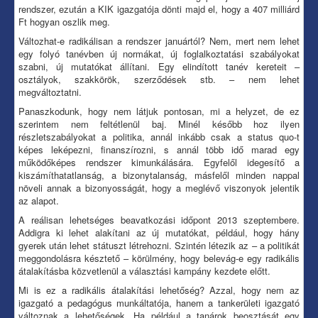
rendszer, ezután a KIK igazgatója dönti majd el, hogy a 407 milliárd
Ft hogyan oszlik meg.
Változhat-e radikálisan a rendszer januártól? Nem, mert nem lehet
egy folyó tanévben új normákat, új foglalkoztatási szabályokat
szabni, új mutatókat állítani. Egy elindított tanév kereteit –
osztályok, szakkörök, szerződések stb. – nem lehet
megváltoztatni.
Panaszkodunk, hogy nem látjuk pontosan, mi a helyzet, de ez
szerintem nem feltétlenül baj. Minél később hoz ilyen
részletszabályokat a politika, annál inkább csak a status quo-t
képes leképezni, finanszírozni, s annál több idő marad egy
működőképes rendszer kimunkálására. Egyfelől idegesítő a
kiszámíthatatlanság, a bizonytalanság, másfelől minden nappal
növeli annak a bizonyosságát, hogy a meglévő viszonyok jelentik
az alapot.
A reálisan lehetséges beavatkozási időpont 2013 szeptembere.
Addigra ki lehet alakítani az új mutatókat, például, hogy hány
gyerek után lehet státuszt létrehozni. Szintén létezik az – a politikát
meggondolásra késztető – körülmény, hogy belevág-e egy radikális
átalakításba közvetlenül a választási kampány kezdete előtt.
Mi is ez a radikális átalakítási lehetőség? Azzal, hogy nem az
igazgató a pedagógus munkáltatója, hanem a tankerületi igazgató
változnak a lehetőségek. Ha például a tanárok beosztását egy