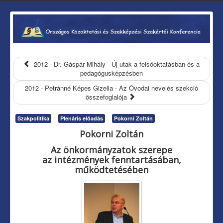
2012 - Dr. Gáspár Mihály - Új utak a felsőoktatásban és a
pedagógusképzésben
2012 - Petránné Képes Gizella - Az Óvodai nevelés szekció
összefoglalója
Szakpolitika
Plenáris előadás
Pokorni Zoltán
Pokorni Zoltán
Az önkormányzatok szerepe
az intézmények fenntartásában,
működtetésében