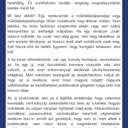
határidőig. És sorolhatnám tovább, rengeteg megválaszolatlan
kérdés merül fel.
Mi lesz ebből? Egy rendszernek a működésképessége vagy
működésképtelensége ritkán mutatkozik meg drámai módon. Ilyen
például, ha nincs tankönyv szeptember elején vagy nem tudjuk
lebonyolítani az érettségit májusban. Ha egy rendszer „csak”
rosszul működik, ha „csak” nem elég gyors, nem elég takarékos, az
nem ennyire látványos, az hosszú évek alatt mutatkozik csak meg.
Kell hozzá értő és belátó figyelem, hogy korrigálni lehessen, ahol
kell.
S ha kicsit előretekintünk, van egy komoly kockázat: nevezetesen
az, ha egy új, más összetételű kormány visszatér oda, ahol
voltunk, a sok ezer önkormányzat elkülönült iskola-fenntartási
világához. Mert miközben kesergünk az átalakításokon, tudjuk jól,
hogy az a rendszer, amit most magunk mögött hagyunk
vállalhatatlan és kezelhetetlen problémákat görgetett maga előtt már
hosszú ideje.
Az új struktúrának nem az a legfőbb problémája, hogy valamivel
kevesebb, mint kétszáz tankerületet hoz létre, az a kérdés, hogyan
működnek és milyen irányban fejlődnek majd ezek. Hierarchikusan,
normákkal, parancsokkal, centralizáltan irányított végrehajtási
rendszer lesz-e, amiről azt gondoljuk, hogy nem jó, mert elfedi a
problémákat, nem veszi észre a megoldandó feladatokat,