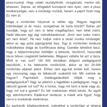
pluszmunkát. Hogy valaki osztályfőnök, vizsgáztató, mentor stb.
lehessen. Sajnos, az elfogadott koncepció nem ilyen, nem a plusz
tevékenységet, nem a minőségi munkát, hanem a papírt fizeti meg.
Ez nem jó.
Maga a minősítési folyamat is nehéz ügy. Hogyan tegyünk
különbséget jó és rossz, szorgalmas és lusta között? Sokan azt
mondják, hogy ezt nem is lehet megállapítani, nem lehet mérni.
Hadd idézzem egy régi mérnökbarátomat: „Amit nem tudsz mérni,
azt nem érted”. Ha nem tudjuk mérni a tanári munka minőségét,
akkor ez egy puha papírgyártás lesz. Egy jó minősítési rendszer
működtetése drága és konfliktusos dolog. Cserébe lehetővé teszi,
hogy a teljesítményhez kötődjön a bérezés, ösztönző, hosszabb
távon bőven megtérülő befektetés. Mégsem vállalta fel ezt a tárca.
Miről is van szó? 120 000 iskolában dolgozó pedagógusról
beszélünk, s ha hatévente minősítünk, akkor az évi 20.000
minősítési eljárást jelent. Ehhez nem egy-két ember kell, hanem
egy viszonylag nagy és felkészült szakértői kör. Mit mérünk és
hogyan? Papírokból, óralátogatásokból ítéljük meg a
pedagógusokat? Vagy az jellemzi a legjobban a pedagógust, hogy a
rábízott gyerek mit tud? Az a fontos, hogy mit tanít a tanár vagy az,
hogy mit tud a gyerek? Ez két markánsan eltérő iskola. Az egyik
egy adminisztratív Kádár-kori rendszer, a másik arra figyel, hogy
van-e a munkának eredménye.
Az eszközök kifejlesztésével, melyekkel a minősítést el lehetne