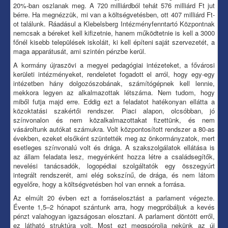
20%-ban oszlanak meg. A 720 milliárdból tehát 576 milliárd Ft jut
bérre. Ha megnézzük, mi van a költségvetésben, ott 407 milliárd Ft-
ot találunk. Ráadásul a Klebelsberg Intézményfenntartó Központnak
nemcsak a béreket kell kifizetnie, hanem működtetnie is kell a 3000
főnél kisebb települések iskoláit, ki kell építeni saját szervezetét, a
maga apparátusát, ami szintén pénzbe kerül.
A kormány újraszövi a megyei pedagógiai intézeteket, a fővárosi
kerületi intézményeket, rendeletet fogadott el arról, hogy egy-egy
intézetben hány dolgozószobának, számítógépnek kell lennie,
mekkora legyen az alkalmazottak létszáma. Nem tudom, hogy
miből futja majd erre. Eddig ezt a feladatot hatékonyan ellátta a
közoktatási szakértői rendszer. Piaci alapon, olcsóbban, jó
színvonalon és nem közalkalmazottakat fizettünk, és nem
vásároltunk autókat számukra. Volt központosított rendszer a 80-as
években, ezeket elsőként szüntették meg az önkormányzatok, mert
esetleges színvonalú volt és drága. A szakszolgálatok ellátása is
az állam feladata lesz, megyénként hozza létre a családsegítők,
nevelési tanácsadók, logopédiai szolgáltatók egy összegyúrt
integrált rendszerét, ami elég sokszínű, de drága, és nem látom
egyelőre, hogy a költségvetésben hol van ennek a forrása.
Az elmúlt 20 évben ezt a forráselosztást a parlament végezte.
Évente 1,5–2 hónapot szántunk arra, hogy megpróbáljuk a kevés
pénzt valahogyan igazságosan elosztani. A parlament döntött erről,
ez látható struktúra volt. Most ezt megspórolja nekünk az új