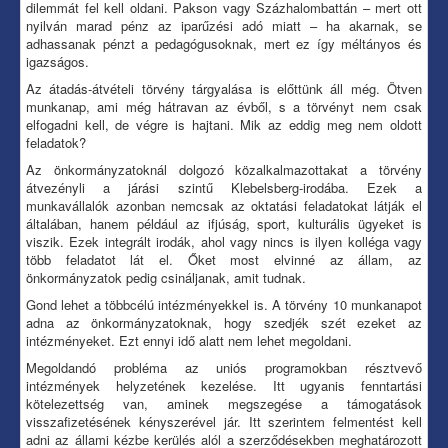
dilemmát fel kell oldani. Pakson vagy Százhalombattán – mert ott
nyilván marad pénz az iparűzési adó miatt – ha akarnak, se
adhassanak pénzt a pedagógusoknak, mert ez így méltányos és
igazságos.
Az átadás-átvételi törvény tárgyalása is előttünk áll még. Ötven
munkanap, ami még hátravan az évből, s a törvényt nem csak
elfogadni kell, de végre is hajtani. Mik az eddig meg nem oldott
feladatok?
Az önkormányzatoknál dolgozó közalkalmazottakat a törvény
átvezényli a járási szintű Klebelsberg-irodába. Ezek a
munkavállalók azonban nemcsak az oktatási feladatokat látják el
általában, hanem például az ifjúság, sport, kulturális ügyeket is
viszik. Ezek integrált irodák, ahol vagy nincs is ilyen kolléga vagy
több feladatot lát el. Őket most elvinné az állam, az
önkormányzatok pedig csináljanak, amit tudnak.
Gond lehet a többcélú intézményekkel is. A törvény 10 munkanapot
adna az önkormányzatoknak, hogy szedjék szét ezeket az
intézményeket. Ezt ennyi idő alatt nem lehet megoldani.
Megoldandó probléma az uniós programokban résztvevő
intézmények helyzetének kezelése. Itt ugyanis fenntartási
kötelezettség van, aminek megszegése a támogatások
visszafizetésének kényszerével jár. Itt szerintem felmentést kell
adni az állami kézbe kerülés alól a szerződésekben meghatározott