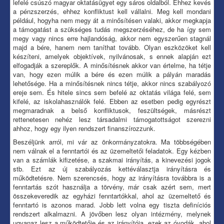
lefelé csúszó magyar oktatásügyet egy sáros oldalból. Ehhez kevés
a pénzszerzés, ehhez konfliktust kell vállalni. Meg kell mondani
például, hogyha nem megy át a minősítésen valaki, akkor megkapja
a támogatást a szükséges tudás megszerzéséhez, de ha így sem
megy vagy nincs erre hajlandóság, akkor nem egyszerűen stagnál
majd a bére, hanem nem taníthat tovább. Olyan eszközöket kell
készíteni, amelyek objektívek, nyilvánosak, s ennek alapján ezt
elfogadják a szereplők. A minősítésnek akkor van értelme, ha tétje
van, hogy ezen múlik a bére és ezen múlik a pályán maradás
lehetősége. Ha a minősítésnek nincs tétje, akkor nincs szabályozó
ereje sem. És hitele sincs sem befelé az oktatás világa felé, sem
kifelé, az iskolahasználók felé. Ebben az esetben pedig egyrészt
megmaradnak a belső konfliktusok, feszültségek, másrészt
rettenetesen nehéz lesz társadalmi támogatottságot szerezni
ahhoz, hogy egy ilyen rendszert finanszírozzunk.
Beszéljünk arról, mi vár az önkormányzatokra. Ma többségében
nem válnak el a fenntartói és az üzemeltetői feladatok. Egy kézben
van a számlák kifizetése, a szakmai irányítás, a kinevezési jogok
stb. Ezt az új szabályozás kettéválasztja irányításra és
működtetésre. Nem szerencsés, hogy az irányításra továbbra is a
fenntartás szót használja a törvény, már csak azért sem, mert
összekeveredik az egyházi fenntartókkal, ahol az üzemeltető és
fenntartó is azonos marad. Jobb lett volna egy tiszta definíciós
rendszert alkalmazni. A jövőben lesz olyan intézmény, melynek
ugyanaz lesz a működtetője és az irányítója, ezek az óvodák, ahol