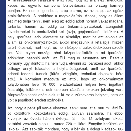
képes az egyenlő színvonal biztosítására az ország bármely
pontján. Ez nemes gondolat, szép eszme, ez az alapja az egész
átalakításnak. A probléma a megvalósítás. Ahhoz, hogy az állam
ezt meg tudja tenni, nem elég az eddig adott normatívákat magánál
tartania, hanem az eddig az önkormányzatoknak átengedett
jövedelmeket is centralizálni kell (szja, gépjárműadó, illetékek). A
helyi iparűzési adó jelentette az akadályt, mert ha ezt elvonja az
állam az önkormányzatoktól, akkor megszűnik a létalapja, hiszen
azért létezhet, mert helyi, és nem központi célok érdekében szedik
be. Volt olyan ország, ahol központosították a mi iparűzési
adónkhoz hasonló adót, az EU meg is szüntette azt. Ezért a
kormány úgy döntött: ha nem tudja elvonni az iparűzési adót, akkor
otthagy annyi feladatot a helyhatóságoknál, amit az iparűzési
adóból fedezni tudnak (fűtés, világítás, technikai dolgozók bére
stb.). A kormányt megóvta ez attól, hogy az önkormányzat
tulajdonában lévő 16 000 feladatellátási helyen lévő ingatlant
összeírja, leltározza, sok esetben ráadásul ezeken jelzálog van.
Alapvetően tehát ezért alakult ki ez a zűrzavaros helyzet, nem ez
volt a jogalkotó eredeti szándéka.
Az, hogy a pénz jól van-e elosztva, senki nem látja. 900 milliárd Ft-
ot költöttünk közoktatásra eddig. Durván számolva, ha ebből
kivonjuk az óvoda három évfolyamát – és 12 évfolyam iskolai
oktatást veszünk alapul – marad 720 milliárd. Ennyibe kerülnek az
iskolák. Azt szokták mondani, hogy a bér és a dologi kiadások 80-