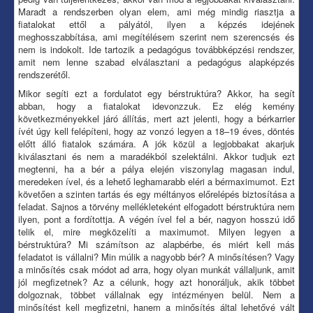
Maradt a rendszerben olyan elem, ami még mindig riasztja a
fiatalokat ettől a pályától, ilyen a képzés idejének
meghosszabbítása, ami megítélésem szerint nem szerencsés és
nem is indokolt. Ide tartozik a pedagógus továbbképzési rendszer,
amit nem lenne szabad elválasztani a pedagógus alapképzés
rendszerétől.
Mikor segíti ezt a fordulatot egy bérstruktúra? Akkor, ha segít
abban, hogy a fiatalokat idevonzzuk. Ez elég kemény
következményekkel járó állítás, mert azt jelenti, hogy a bérkarrier
ívét úgy kell felépíteni, hogy az vonzó legyen a 18–19 éves, döntés
előtt álló fiatalok számára. A jók közül a legjobbakat akarjuk
kiválasztani és nem a maradékból szelektálni. Akkor tudjuk ezt
megtenni, ha a bér a pálya elején viszonylag magasan indul,
meredeken ível, és a lehető leghamarabb eléri a bérmaximumot. Ezt
követően a szinten tartás és egy méltányos előrelépés biztosítása a
feladat. Sajnos a törvény mellékleteként elfogadott bérstruktúra nem
ilyen, pont a fordítottja. A végén ível fel a bér, nagyon hosszú idő
telik el, mire megközelíti a maximumot. Milyen legyen a
bérstruktúra? Mi számítson az alapbérbe, és miért kell más
feladatot is vállalni? Min múlik a nagyobb bér? A minősítésen? Vagy
a minősítés csak módot ad arra, hogy olyan munkát vállaljunk, amit
jól megfizetnek? Az a célunk, hogy azt honoráljuk, akik többet
dolgoznak, többet vállalnak egy intézményen belül. Nem a
minősítést kell megfizetni, hanem a minősítés által lehetővé vált