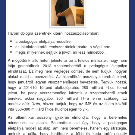
Három dologra szeretnék kitérni hozzászólásomban:
a pedagógus életpálya modellre,
az iskolafenntartói rendszer átalakítására, s végül arra
mégis milyennek sejtjük a jövőt, mi lesz mindebből.
A mögöttünk álló héten jelentette be a felelős miniszter, hogy nem
látja garantáltnak 2013 szeptemberétől a pedagógus életpálya
elindítását. Ez még nem végleges döntés, de nem tudjuk, hogyan
alakul majd a bevezetés. Az államtitkár asszony szeretné elérni,
hogy januártól legyen visszamenőleges bevezetés. Tegyük hozzá,
hogy a 2014-től történő életbeléptetés 280 milliárd Ft-os terhet
jelent, ha pedig visszamenőleg kifizetik a szeptembertől emelt
béreket, akkor nagyjából 350 milliárd Ft-ra lenne szükség. Ez
merész célkitűzés, hiszen tudjuk, hogy az IMF és az állam közötti
vita 350–390 milliárd Ft-os különbségen folyik.
Az államtitkár asszony gyakran elmondja, hogy a béremelés
mindennek az alapja. Pontosítsuk ezt úgy, hogy a pedagógus
életpálya modell az alap, ami nem béremelés, hanem egy stratégia,
aminek a célja, hogy fordítsunk a több évtizede tartó negatív