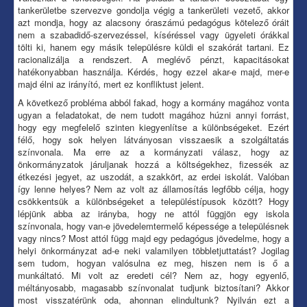
tankerületbe szervezve gondolja végig a tankerületi vezető, akkor
azt mondja, hogy az alacsony óraszámú pedagógus kötelező óráit
nem a szabadidő-szervezéssel, kíséréssel vagy ügyeleti órákkal
tölti ki, hanem egy másik településre küldi el szakórát tartani. Ez
racionalizálja a rendszert. A meglévő pénzt, kapacitásokat
hatékonyabban használja. Kérdés, hogy ezzel akar-e majd, mer-e
majd élni az irányító, mert ez konfliktust jelent.
A következő probléma abból fakad, hogy a kormány magához vonta
ugyan a feladatokat, de nem tudott magához húzni annyi forrást,
hogy egy megfelelő szinten kiegyenlítse a különbségeket. Ezért
félő, hogy sok helyen látványosan visszaesik a szolgáltatás
színvonala. Ma erre az a kormányzati válasz, hogy az
önkormányzatok járuljanak hozzá a költségekhez, fizessék az
étkezési jegyet, az uszodát, a szakkört, az erdei iskolát. Valóban
így lenne helyes? Nem az volt az államosítás legfőbb célja, hogy
csökkentsük a különbségeket a településtípusok között? Hogy
lépjünk abba az irányba, hogy ne attól függjön egy iskola
színvonala, hogy van-e jövedelemtermelő képessége a településnek
vagy nincs? Most attól függ majd egy pedagógus jövedelme, hogy a
helyi önkormányzat ad-e neki valamilyen többletjuttatást? Jogilag
sem tudom, hogyan valósulna ez meg, hiszen nem is ő a
munkáltató. Mi volt az eredeti cél? Nem az, hogy egyenlő,
méltányosabb, magasabb színvonalat tudjunk biztosítani? Akkor
most visszatérünk oda, ahonnan elindultunk? Nyilván ezt a