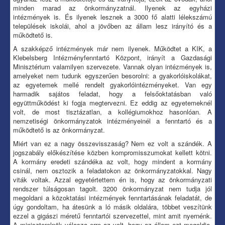
minden marad az önkormányzatnál. Ilyenek az egyházi
intézmények is. És ilyenek lesznek a 3000 fő alatti lélekszámú
települések iskolái, ahol a jövőben az állam lesz irányító és a
működtető is.
A szakképző intézmények már nem ilyenek. Működtet a KIK, a
Klebelsberg Intézményfenntartó Központ, irányít a Gazdasági
Minisztérium valamilyen szervezete. Vannak olyan intézmények is,
amelyeket nem tudunk egyszerűen besorolni: a gyakorlóiskolákat,
az egyetemek mellé rendelt gyakorlóintézményeket. Van egy
harmadik sajátos feladat, hogy a felsőoktatásban való
együttműködést ki fogja megtervezni. Ez eddig az egyetemeknél
volt, de most tisztázatlan, a kollégiumokhoz hasonlóan. A
nemzetiségi önkormányzatok intézményeinél a fenntartó és a
működtető is az önkormányzat.
Miért van ez a nagy összevisszaság? Nem ez volt a szándék. A
jogszabály előkészítése közben kompromisszumokat kellett kötni.
A kormány eredeti szándéka az volt, hogy mindent a kormány
csinál, nem osztozik a feladatokon az önkormányzatokkal. Nagy
viták voltak. Azzal egyetértettem én is, hogy az önkormányzati
rendszer túlságosan tagolt. 3200 önkormányzat nem tudja jól
megoldani a közoktatási intézmények fenntartásának feladatát, de
úgy gondoltam, ha átesünk a ló másik oldalára, többet veszítünk
ezzel a gigászi méretű fenntartói szervezettel, mint amit nyernénk.
A miniszterelnök válasza erre az volt, hogy az állam ezt megoldja,