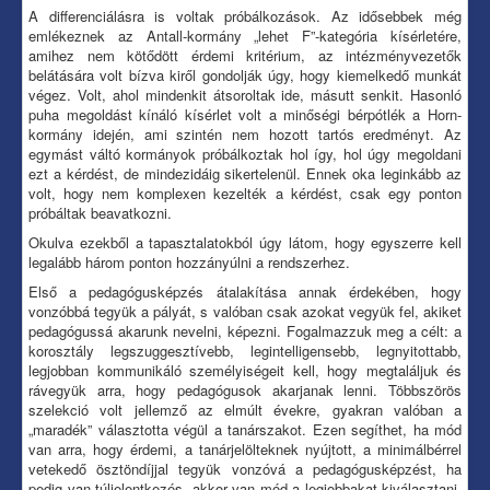
A differenciálásra is voltak próbálkozások. Az idősebbek még
emlékeznek az Antall-kormány „lehet F”-kategória kísérletére,
amihez nem kötődött érdemi kritérium, az intézményvezetők
belátására volt bízva kiről gondolják úgy, hogy kiemelkedő munkát
végez. Volt, ahol mindenkit átsoroltak ide, másutt senkit. Hasonló
puha megoldást kínáló kísérlet volt a minőségi bérpótlék a Horn-
kormány idején, ami szintén nem hozott tartós eredményt. Az
egymást váltó kormányok próbálkoztak hol így, hol úgy megoldani
ezt a kérdést, de mindezidáig sikertelenül. Ennek oka leginkább az
volt, hogy nem komplexen kezelték a kérdést, csak egy ponton
próbáltak beavatkozni.
Okulva ezekből a tapasztalatokból úgy látom, hogy egyszerre kell
legalább három ponton hozzányúlni a rendszerhez.
Első a pedagógusképzés átalakítása annak érdekében, hogy
vonzóbbá tegyük a pályát, s valóban csak azokat vegyük fel, akiket
pedagógussá akarunk nevelni, képezni. Fogalmazzuk meg a célt: a
korosztály legszuggesztívebb, legintelligensebb, legnyitottabb,
legjobban kommunikáló személyiségeit kell, hogy megtaláljuk és
rávegyük arra, hogy pedagógusok akarjanak lenni. Többszörös
szelekció volt jellemző az elmúlt évekre, gyakran valóban a
„maradék” választotta végül a tanárszakot. Ezen segíthet, ha mód
van arra, hogy érdemi, a tanárjelölteknek nyújtott, a minimálbérrel
vetekedő ösztöndíjjal tegyük vonzóvá a pedagógusképzést, ha
pedig van túljelentkezés, akkor van mód a legjobbakat kiválasztani.