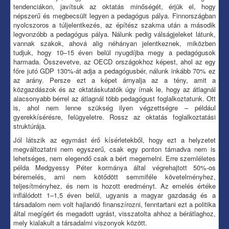
tendenciákon, javítsuk az oktatás minőségét, érjük el, hogy
népszerű és megbecsült legyen a pedagógus pálya. Finnországban
nyolcszoros a túljelentkezés, az építész szakma után a második
legvonzóbb a pedagógus pálya. Nálunk pedig válságjeleket látunk,
vannak szakok, ahová alig néhányan jelentkeznek, miközben
tudjuk, hogy 10–15 éven belül nyugdíjba megy a pedagógusok
harmada. Összevetve, az OECD országokhoz képest, ahol az egy
főre jutó GDP 130%-át adja a pedagógusbér, nálunk inkább 70% ez
az arány. Persze ezt a képet árnyalja az a tény, amit a
közgazdászok és az oktatáskutatók úgy írnak le, hogy az átlagnál
alacsonyabb bérrel az átlagnál több pedagógust foglalkoztatunk. Ott
is, ahol nem lenne szükség ilyen végzettségre – például
gyerekkísérésre, felügyeletre. Rossz az oktatás foglalkoztatási
struktúrája.
Jól látszik az egymást érő kísérletekből, hogy ezt a helyzetet
megváltoztatni nem egyszerű, csak egy ponton támadva nem is
lehetséges, nem elegendő csak a bért megemelni. Erre szemléletes
példa Medgyessy Péter kormánya által végrehajtott 50%-os
béremelés, ami nem kötődött semmiféle követelményhez,
teljesítményhez, és nem is hozott eredményt. Az emelés értéke
inflálódott 1–1,5 éven belül, ugyanis a magyar gazdaság és a
társadalom nem volt hajlandó finanszírozni, fenntartani ezt a politika
által megígért és megadott ugrást, visszatolta ahhoz a bérátlaghoz,
mely kialakult a társadalmi viszonyok között.