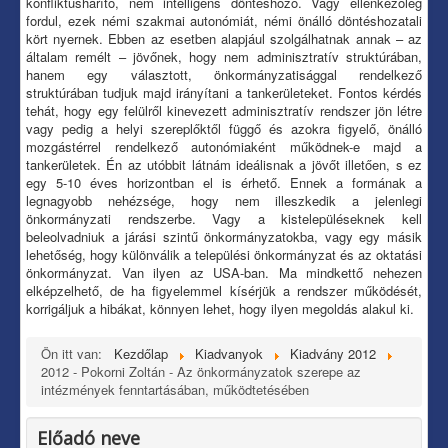
konfliktushárító, nem intelligens döntéshozó. Vagy ellenkezőleg
fordul, ezek némi szakmai autonómiát, némi önálló döntéshozatali
kört nyernek. Ebben az esetben alapjául szolgálhatnak annak – az
általam remélt – jövőnek, hogy nem adminisztratív struktúrában,
hanem egy választott, önkormányzatisággal rendelkező
struktúrában tudjuk majd irányítani a tankerületeket. Fontos kérdés
tehát, hogy egy felülről kinevezett adminisztratív rendszer jön létre
vagy pedig a helyi szereplőktől függő és azokra figyelő, önálló
mozgástérrel rendelkező autonómiaként működnek-e majd a
tankerületek. Én az utóbbit látnám ideálisnak a jövőt illetően, s ez
egy 5-10 éves horizontban el is érhető. Ennek a formának a
legnagyobb nehézsége, hogy nem illeszkedik a jelenlegi
önkormányzati rendszerbe. Vagy a kistelepüléseknek kell
beleolvadniuk a járási szintű önkormányzatokba, vagy egy másik
lehetőség, hogy különválik a települési önkormányzat és az oktatási
önkormányzat. Van ilyen az USA-ban. Ma mindkettő nehezen
elképzelhető, de ha figyelemmel kísérjük a rendszer működését,
korrigáljuk a hibákat, könnyen lehet, hogy ilyen megoldás alakul ki.
Ön itt van:
Kezdőlap
Kiadvanyok
Kiadvány 2012
2012 - Pokorni Zoltán - Az önkormányzatok szerepe az
intézmények fenntartásában, működtetésében
Előadó neve