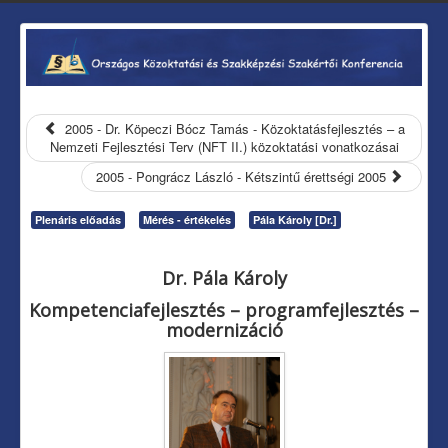
2005 - Dr. Köpeczi Bócz Tamás - Közoktatásfejlesztés – a
Nemzeti Fejlesztési Terv (NFT II.) közoktatási vonatkozásai
2005 - Pongrácz László - Kétszintű érettségi 2005
Plenáris előadás
Mérés - értékelés
Pála Károly [Dr.]
Dr. Pála Károly
Kompetenciafejlesztés – programfejlesztés –
modernizáció