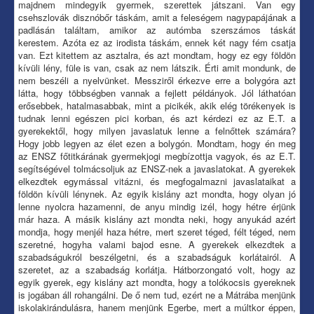
majdnem mindegyik gyermek, szerettek játszani. Van egy
csehszlovák disznóbőr táskám, amit a feleségem nagypapájának a
padlásán találtam, amikor az autómba szerszámos táskát
kerestem. Azóta ez az irodista táskám, ennek két nagy fém csatja
van. Ezt kitettem az asztalra, és azt mondtam, hogy ez egy földön
kívüli lény, füle is van, csak az nem látszik. Érti amit mondunk, de
nem beszéli a nyelvünket. Messziről érkezve erre a bolygóra azt
látta, hogy többségben vannak a fejlett példányok. Jól láthatóan
erősebbek, hatalmasabbak, mint a picikék, akik elég törékenyek is
tudnak lenni egészen pici korban, és azt kérdezi ez az E.T. a
gyerekektől, hogy milyen javaslatuk lenne a felnőttek számára?
Hogy jobb legyen az élet ezen a bolygón. Mondtam, hogy én meg
az ENSZ főtitkárának gyermekjogi megbízottja vagyok, és az E.T.
segítségével tolmácsoljuk az ENSZ-nek a javaslatokat. A gyerekek
elkezdtek egymással vitázni, és megfogalmazni javaslataikat a
földön kívüli lénynek. Az egyik kislány azt mondta, hogy olyan jó
lenne nyolcra hazamenni, de anyu mindig izél, hogy hétre érjünk
már haza. A másik kislány azt mondta neki, hogy anyukád azért
mondja, hogy menjél haza hétre, mert szeret téged, félt téged, nem
szeretné, hogyha valami bajod esne. A gyerekek elkezdtek a
szabadságukról beszélgetni, és a szabadságuk korlátairól. A
szeretet, az a szabadság korlátja. Hátborzongató volt, hogy az
egyik gyerek, egy kislány azt mondta, hogy a tolókocsis gyereknek
is jogában áll rohangálni. De ő nem tud, ezért ne a Mátrába menjünk
iskolakirándulásra, hanem menjünk Egerbe, mert a múltkor éppen,