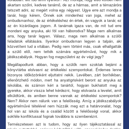
akartam szólni, kedves tanárnő, de az a hármas, amit a témazáróra
tetszett adni, az megért volna egy négyest. Ugye erre azt mondja a
tanár, hogy kérem, Önnek sok mindenhez van joga, mehet az
ombudsmanhoz, de az értékeléshez én értek, én vagyok a tanár, ez
az én kizárólagos jogom. A tanárnak igaza van, de mit tud erre
mondani egy anyuka, aki föl van háborodva? Maga nem alkalmas
arra, hogy tanár legyen. Válasz, maga nem alkalmas a szülői
feladatok ellátására. Ilyenkor ombudsman legyen a talpán, aki
közvetíteni tud a vitában. Pedig nem történt más, csak elhallgatták
a szülő elől, nem tették számára egyértelművé, hogy mik a
játékszabályok. Hogyan fog megszületni az év végi jegy?
Megállapodtunk abban, hogy a szülők nem szoktak bejárni a
könyvtárba elolvasni az értékelési szempontokat. Érdemes lenne
bizonyos időközönként eljuttatni nekik. Levélben, zárt borítékban,
ellenőrizhető módon, mert ha anyatigrisként beront az anyuka az
iskolába, és számon kéri a tanártól, hogyan bukhatott meg a
gyereke, akkor vissza lehet kérdezni, hogy elolvasta a levelet, amit
elküldtünk, és amiben benne vannak az értékelési szempontok?
Nem? Akkor nem nálunk van a felelősség. Amíg a játékszabályok
egyértelművé tételével nem húzzák meg ezt a határvonalat, hogy
hol van az iskola és a család között a felelősségi vonal, akkor
sokféle konfliktussal fognak továbbra is szembenézni.
Természetesen azt is tudom, hogy az ilyen tájékoztatással az