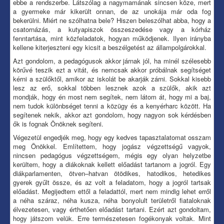
ebbe a rendszerbe. Látszólag a nagymamának sincsen köze, mert
a gyermeke már kikerült onnan, de az unokája már oda fog
bekerülni. Miért ne szólhatna bele? Hiszen beleszólhat abba, hogy a
csatornázás, a kutyapiszok összeszedése vagy a kórház
fenntartása, mint közfeladatok, hogyan működjenek. Ilyen irányba
kellene kiterjeszteni egy kicsit a beszélgetést az állampolgárokkal.
Azt gondolom, a pedagógusok akkor járnak jól, ha minél szélesebb
körűvé teszik ezt a vitát, és nemcsak akkor próbálnak segítséget
kérni a szülőktől, amikor az iskolát be akarják zárni. Sokkal kisebb
lesz az erő, sokkal többen lesznek azok a szülők, akik azt
mondják, hogy én most nem segítek, nem látom át, hogy mi a baj,
nem tudok különbséget tenni a közügy és a kenyérharc között. Ha
segítenek nekik, akkor azt gondolom, hogy nagyon sok kérdésben
ők is fognak Önöknek segíteni.
Végezetül engedjék meg, hogy egy kedves tapasztalatomat osszam
meg Önökkel. Említettem, hogy jogász végzettségű vagyok,
nincsen pedagógus végzettségem, mégis egy olyan helyzetbe
kerültem, hogy a diákoknak kellett előadást tartanom a jogról. Egy
diákparlamenten, ötven–hatvan ötödikes, hatodikos, hetedikes
gyerek gyűlt össze, és az volt a feladatom, hogy a jogról tartsak
előadást. Megijedtem ettől a feladattól, mert nem mindig lehet erről
a néha száraz, néha kusza, néha bonyolult területről fiataloknak
élvezetesen, vagy érthetően előadást tartani. Ezért azt gondoltam,
hogy játszom velük. Erre természetesen fogékonyak voltak. Mint