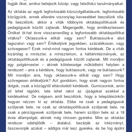
fogják őket, amikor befejezik közép- vagy felsőfokú tanulmányaikat.
Az oktatás az egyik legfontosabb közszolgáltatásunk, legfontosabb
közügyünk, ennek ellenére viszonylag kevesebbet beszélünk róla.
Ha beszélünk, akkor a viták többnyire oktatáspolitikusok és
pedagógusok között zajlanak. Megengedik, hogy emlékeztessem
Önöket öt-hat évre visszamenőleg a legfontosabb oktatáspolitikai
vitákra? Oktassunk-e etikát vagy sem? Buktassunk-e alsó
tagozaton vagy sem? Értékeljünk jegyekben, százalékosan, vagy
szövegesen? Ezek mind-mind nagyon fontos kérdések. De a viták
kizárólag a miniszter, a minisztérium, a háttérintézmények, az
oktatáspolitikusok és a pedagógusok között zajlanak. Mit mondjon
egy polgármester – akinek kötelessége működtetni helyben a
rendszert – arra a kérdésre, hogy buktassunk, vagy ne buktassunk?
Mit mondjon arra, hogy oktassunk-e etikát vagy sem? Hogy
szövegesen értékeljünk? Azt gondolom, hogy ezek nagyon fontos
dolgok, csak a közügytől eltávolodott kérdések. Gumicsontok, amin
jól lehet rágódni, tele lehet rakni az újságokat ezekkel a
kérdésekkel. De mégsem arról beszélünk, hogy a településünkön
hogyan nézzen ki az oktatás. Ebbe ne csak a pedagógusok
szóljanak bele, ne csak az oktatáspolitikusok szóljanak bele, ne
csak a pénzügyesek szóljanak bele, hanem szóljon bele az a 18
éves állampolgár, akinek még nincsen gyereke. Mire az oktatási
rendszer odafejlődik – átalakul, bezárják az intézményt,
összevonják azokat – addigra már lesz gyereke, és be fog épülni