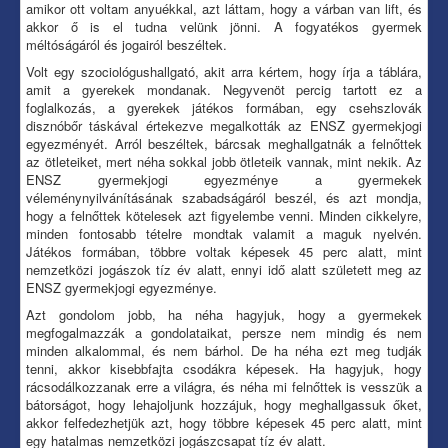
amikor ott voltam anyuékkal, azt láttam, hogy a várban van lift, és
akkor ő is el tudna velünk jönni. A fogyatékos gyermek
méltóságáról és jogairól beszéltek.
Volt egy szociológushallgató, akit arra kértem, hogy írja a táblára,
amit a gyerekek mondanak. Negyvenöt percig tartott ez a
foglalkozás, a gyerekek játékos formában, egy csehszlovák
disznóbőr táskával értekezve megalkották az ENSZ gyermekjogi
egyezményét. Arról beszéltek, bárcsak meghallgatnák a felnőttek
az ötleteiket, mert néha sokkal jobb ötleteik vannak, mint nekik. Az
ENSZ gyermekjogi egyezménye a gyermekek
véleménynyilvánításának szabadságáról beszél, és azt mondja,
hogy a felnőttek kötelesek azt figyelembe venni. Minden cikkelyre,
minden fontosabb tételre mondtak valamit a maguk nyelvén.
Játékos formában, többre voltak képesek 45 perc alatt, mint
nemzetközi jogászok tíz év alatt, ennyi idő alatt született meg az
ENSZ gyermekjogi egyezménye.
Azt gondolom jobb, ha néha hagyjuk, hogy a gyermekek
megfogalmazzák a gondolataikat, persze nem mindig és nem
minden alkalommal, és nem bárhol. De ha néha ezt meg tudják
tenni, akkor kisebbfajta csodákra képesek. Ha hagyjuk, hogy
rácsodálkozzanak erre a világra, és néha mi felnőttek is vesszük a
bátorságot, hogy lehajoljunk hozzájuk, hogy meghallgassuk őket,
akkor felfedezhetjük azt, hogy többre képesek 45 perc alatt, mint
egy hatalmas nemzetközi jogászcsapat tíz év alatt.