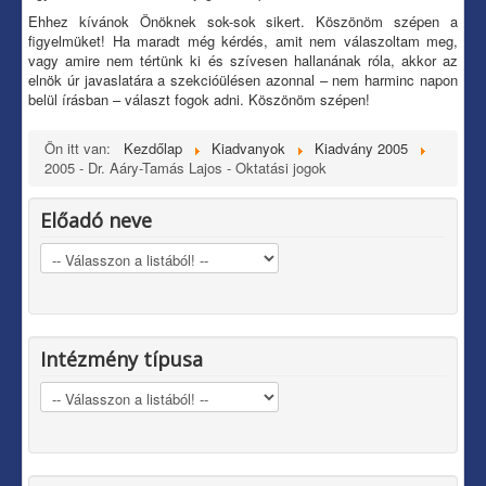
Ehhez kívánok Önöknek sok-sok sikert. Köszönöm szépen a
figyelmüket! Ha maradt még kérdés, amit nem válaszoltam meg,
vagy amire nem tértünk ki és szívesen hallanának róla, akkor az
elnök úr javaslatára a szekcióülésen azonnal – nem harminc napon
belül írásban – választ fogok adni. Köszönöm szépen!
Ön itt van:
Kezdőlap
Kiadvanyok
Kiadvány 2005
2005 - Dr. Aáry-Tamás Lajos - Oktatási jogok
Előadó neve
Intézmény típusa