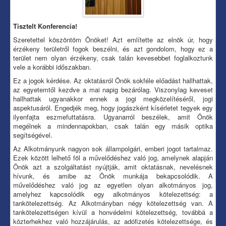
Tisztelt Konferencia!
Szeretettel köszöntöm Önöket! Azt említette az elnök úr, hogy
érzékeny területről fogok beszélni, és azt gondolom, hogy ez a
terület nem olyan érzékeny, csak talán kevesebbet foglalkoztunk
vele a korábbi időszakban.
Ez a jogok kérdése. Az oktatásról Önök sokféle előadást hallhattak,
az egyetemtől kezdve a mai napig bezárólag. Viszonylag keveset
hallhattak ugyanakkor ennek a jogi megközelítéséről, jogi
aspektusáról. Engedjék meg, hogy jogászként kísérletet tegyek egy
ilyenfajta eszmefuttatásra. Ugyanarról beszélek, amit Önök
megélnek a mindennapokban, csak talán egy másik optika
segítségével.
Az Alkotmányunk nagyon sok állampolgári, emberi jogot tartalmaz.
Ezek között lelhető föl a művelődéshez való jog, amelynek alapján
Önök azt a szolgáltatást nyújtják, amit oktatásnak, nevelésnek
hívunk, és amibe az Önök munkája bekapcsolódik. A
művelődéshez való jog az egyetlen olyan alkotmányos jog,
amelyhez kapcsolódik egy alkotmányos kötelezettség: a
tankötelezettség. Az Alkotmányban négy kötelezettség van. A
tankötelezettségen kívül a honvédelmi kötelezettség, továbbá a
közterhekhez való hozzájárulás, az adófizetés kötelezettsége, és