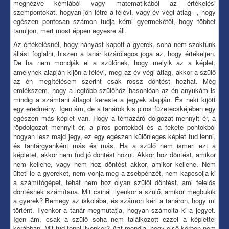
megnézve kémiából vagy matematikából az értékelési
szempontokat, hogyan jön létre a félévi, vagy év végi átlag –, hogy
egészen pontosan számon tudja kérni gyermekétől, hogy többet
tanuljon, mert most éppen egyesre áll.
Az értékelésnél, hogy hányast kapott a gyerek, soha nem szoktunk
állást foglalni, hiszen a tanár kizárólagos joga az, hogy értékeljen.
De ha nem mondják el a szülőnek, hogy melyik az a képlet,
amelynek alapján kijön a félévi, meg az év végi átlag, akkor a szülő
az én megítélésem szerint csak rossz döntést hozhat. Még
emlékszem, hogy a legtöbb szülőhöz hasonlóan az én anyukám is
mindig a számtani átlagot kereste a jegyek alapján. És neki kijött
egy eredmény. Igen ám, de a tanárok kis piros füzetecskéjében egy
egészen más képlet van. Hogy a témazáró dolgozat mennyit ér, a
röpdolgozat mennyit ér, a piros pontokból és a fekete pontokból
hogyan lesz majd jegy, ez egy egészen különleges képlet tud lenni,
és tantárgyanként más és más. Ha a szülő nem ismeri ezt a
képletet, akkor nem tud jó döntést hozni. Akkor hoz döntést, amikor
nem kellene, vagy nem hoz döntést akkor, amikor kellene. Nem
ülteti le a gyereket, nem vonja meg a zsebpén­zét, nem kapcsolja ki
a számítógépet, tehát nem hoz olyan szülői döntést, ami felelős
döntésnek számítana. Mit csinál ilyenkor a szülő, amikor megbukik
a gyerek? Bemegy az iskolába, és számon kéri a tanáron, hogy mi
történt. Ilyenkor a tanár megmutatja, hogyan számolta ki a jegyet.
Igen ám, csak a szülő soha nem találkozott ezzel a képlettel
korábban. Mit tud tenni ilyenkor? Azt mondja, hogy első körben nem