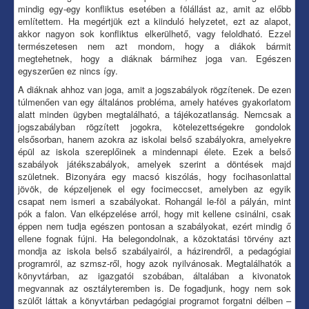
mindig egy-egy konfliktus esetében a fölállást az, amit az előbb
említettem. Ha megértjük ezt a kiinduló helyzetet, ezt az alapot,
akkor nagyon sok konfliktus elkerülhető, vagy feloldható. Ezzel
természetesen nem azt mondom, hogy a diákok bármit
megtehetnek, hogy a diáknak bármihez joga van. Egészen
egyszerűen ez nincs így.
A diáknak ahhoz van joga, amit a jogszabályok rögzítenek. De ezen
túlmenően van egy általános probléma, amely hatéves gyakorlatom
alatt minden ügyben megtalálható, a tájékozatlanság. Nemcsak a
jogszabályban rögzített jogokra, kötelezettségekre gondolok
elsősorban, hanem azokra az iskolai belső szabályokra, amelyekre
épül az iskola szereplőinek a mindennapi élete. Ezek a belső
szabályok játékszabályok, amelyek szerint a döntések majd
születnek. Bizonyára egy macsó kiszólás, hogy focihasonlattal
jövök, de képzeljenek el egy focimeccset, amelyben az egyik
csapat nem ismeri a szabályokat. Rohangál le-föl a pályán, mint
pók a falon. Van elképzelése arról, hogy mit kellene csinálni, csak
éppen nem tudja egészen pontosan a szabályokat, ezért mindig ő
ellene fognak fújni. Ha belegondolnak, a közoktatási törvény azt
mondja az iskola belső szabályairól, a házirendről, a pedagógiai
programról, az szmsz-ről, hogy azok nyilvánosak. Megtalálhatók a
könyvtárban, az igazgatói szobában, általában a kivonatok
megvannak az osztályteremben is. De fogadjunk, hogy nem sok
szülőt láttak a könyvtárban pedagógiai programot forgatni délben –