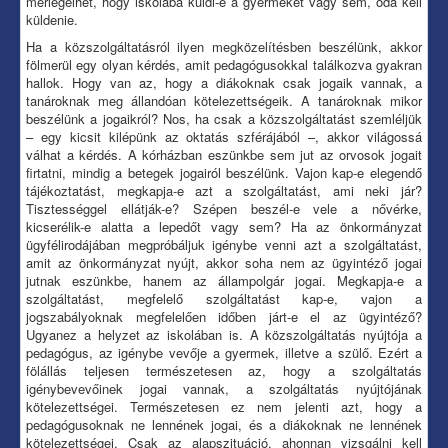
mérlegelhet, hogy iskolába küldi-e a gyermeket vagy sem, oda kell
küldenie.
Ha a közszolgáltatásról ilyen megközelítésben beszélünk, akkor
fölmerül egy olyan kérdés, amit pedagógusokkal találkozva gyakran
hallok. Hogy van az, hogy a diákoknak csak jogaik vannak, a
tanároknak meg állandóan kötelezettségeik. A tanároknak mikor
beszélünk a jogaikról? Nos, ha csak a közszolgáltatást szemléljük
– egy kicsit kilépünk az oktatás szférájából –, akkor világossá
válhat a kérdés. A kórházban eszünkbe sem jut az orvosok jogait
firtatni, mindig a betegek jogairól beszélünk. Vajon kap-e elegendő
tájékoztatást, megkapja-e azt a szolgáltatást, ami neki jár?
Tisztességgel ellátják-e? Szépen beszél-e vele a nővérke,
kicserélik-e alatta a lepedőt vagy sem? Ha az önkormányzat
ügyfélirodájában megpróbáljuk igénybe venni azt a szolgáltatást,
amit az önkormányzat nyújt, akkor soha nem az ügyintéző jogai
jutnak eszünkbe, hanem az állampolgár jogai. Megkapja-e a
szolgáltatást, megfelelő szolgáltatást kap-e, vajon a
jogszabályoknak megfelelően időben járt-e el az ügyintéző?
Ugyanez a helyzet az iskolában is. A közszolgáltatás nyújtója a
pedagógus, az igénybe vevője a gyermek, illetve a szülő. Ezért a
fölállás teljesen természetesen az, hogy a szolgáltatás
igénybevevőinek jogai vannak, a szolgáltatás nyújtójának
kötelezettségei. Természetesen ez nem jelenti azt, hogy a
pedagógusoknak ne lennének jogai, és a diákoknak ne lennének
kötelezettségei. Csak az alapszituáció, ahonnan vizsgálni kell