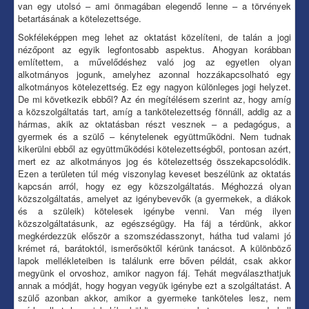
van egy utolsó – ami önmagában elegendő lenne – a törvények
betartásának a kötelezettsége.
Sokféleképpen meg lehet az oktatást közelíteni, de talán a jogi
nézőpont az egyik legfontosabb aspektus. Ahogyan korábban
említettem, a művelődéshez való jog az egyetlen olyan
alkotmányos jogunk, amelyhez azonnal hozzákapcsolható egy
alkotmányos kötelezettség. Ez egy nagyon különleges jogi helyzet.
De mi következik ebből? Az én megítélésem szerint az, hogy amíg
a közszolgáltatás tart, amíg a tankötelezettség fönnáll, addig az a
hármas, akik az oktatásban részt vesznek – a pedagógus, a
gyermek és a szülő – kénytelenek együttműködni. Nem tudnak
kikerülni ebből az együttműködési kötelezettségből, pontosan azért,
mert ez az alkotmányos jog és kötelezettség összekapcsolódik.
Ezen a területen túl még viszonylag keveset beszélünk az oktatás
kapcsán arról, hogy ez egy közszolgáltatás. Méghozzá olyan
közszolgáltatás, amelyet az igénybevevők (a gyermekek, a diákok
és a szüleik) kötelesek igénybe venni. Van még ilyen
közszolgáltatásunk, az egészségügy. Ha fáj a térdünk, akkor
megkérdezzük először a szomszédasszonyt, hátha tud valami jó
krémet rá, barátoktól, ismerősöktől kérünk tanácsot. A különböző
lapok mellékleteiben is találunk erre bőven példát, csak akkor
megyünk el orvoshoz, amikor nagyon fáj. Tehát megválaszthatjuk
annak a módját, hogy hogyan vegyük igénybe ezt a szolgáltatást. A
szülő azonban akkor, amikor a gyermeke tanköteles lesz, nem