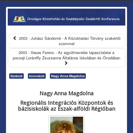
2003 - Juhász Sándorné - A Közoktatási Törvény szakértői
szemmel
2003 - Vasas Ferenc - Az együttnevelés tapasztalatai a
pocsaji Lorántffy Zsuzsanna Általános Iskolában és Óvodában
Szekció
Innováció
Nagy Anna Magdolna
Nagy Anna Magdolna
Regionális Integrációs Központok és
bázisiskolák az Észak-alföldi Régióban