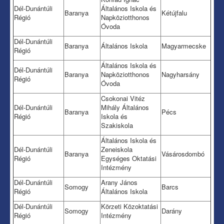
Dél-Dunántúli
Általános Iskola és
Baranya
Kétújfalu
Régió
Napköziotthonos
Óvoda
Dél-Dunántúli
Baranya
Általános Iskola
Magyarmecske
Régió
Általános Iskola és
Dél-Dunántúli
Baranya
Napköziotthonos
Nagyharsány
Régió
Óvoda
Csokonai Vitéz
Dél-Dunántúli
Mihály Általános
Baranya
Pécs
Régió
Iskola és
Szakiskola
Általános Iskola és
Dél-Dunántúli
Zeneiskola
Baranya
Vásárosdombó
Régió
Egységes Oktatási
Intézmény
Dél-Dunántúli
Arany János
Somogy
Barcs
Régió
Általános Iskola
Dél-Dunántúli
Körzeti Közoktatási
Somogy
Darány
Régió
Intézmény