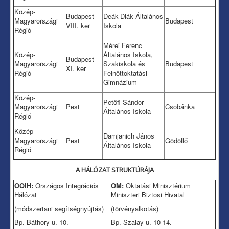
Közép-
Budapest
Deák-Diák Általános
Magyarországi
Budapest
VIII. ker
Iskola
Régió
Mérei Ferenc
Közép-
Általános Iskola,
Budapest
Magyarországi
Szakiskola és
Budapest
XI. ker
Régió
Felnőttoktatási
Gimnázium
Közép-
Petőfi Sándor
Magyarországi
Pest
Csobánka
Általános Iskola
Régió
Közép-
Damjanich János
Magyarországi
Pest
Gödöllő
Általános Iskola
Régió
A HÁLÓZAT STRUKTÚRÁJA
OOIH:
Országos Integrációs
OM:
Oktatási Minisztérium
Hálózat
Miniszteri Biztosi Hivatal
(módszertani segítségnyújtás)
(törvényalkotás)
Bp. Báthory u. 10.
Bp. Szalay u. 10-14.