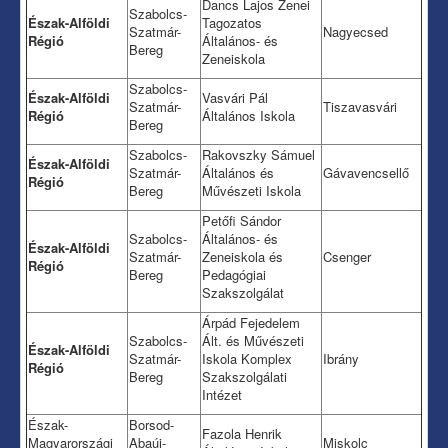
Dancs Lajos Zenei
Szabolcs-
Észak-Alföldi
Tagozatos
Szatmár-
Nagyecsed
Régió
Általános- és
Bereg
Zeneiskola
Szabolcs-
Észak-Alföldi
Vasvári Pál
Szatmár-
Tiszavasvári
Régió
Általános Iskola
Bereg
Szabolcs-
Rakovszky Sámuel
Észak-Alföldi
Szatmár-
Általános és
Gávavencsellő
Régió
Bereg
Művészeti Iskola
Petőfi Sándor
Szabolcs-
Általános- és
Észak-Alföldi
Szatmár-
Zeneiskola és
Csenger
Régió
Bereg
Pedagógiai
Szakszolgálat
Árpád Fejedelem
Szabolcs-
Ált. és Művészeti
Észak-Alföldi
Szatmár-
Iskola Komplex
Ibrány
Régió
Bereg
Szakszolgálati
Intézet
Észak-
Borsod-
Fazola Henrik
Magyarországi
Abaúj-
Miskolc