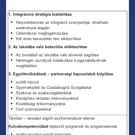
1. Integrációs stratégia kialakítása
Helyzetelemzés az integráció szempontjai, elvárható
eredményei alapján
Célrendszer megfogalmazása
Két éves bevezetési terv elkészítése
2. Az iskolába való bekerülés előkészítése
Az óvodából az iskolába való átmenet segítése
Heterogén osztályok kialakulása a jogszabályoknak
megfelelően
3. Együttműködések – partnerségi kapcsolatok kiépítése
szülői házzal
Gyermekjóléti és Családsegítő Szolgálattal
Szakmai és szakszolgálatokkal
Középfokú oktatási intézményekkel
Kisebbségi önkormányzattal
Civil szervezetekkel
Tanítást – tanulást segítő eszközrendszer elemei
Kulcskompetenciákat
fejlesztő programok és programelemek
önálló tanulást segítő fejlesztés