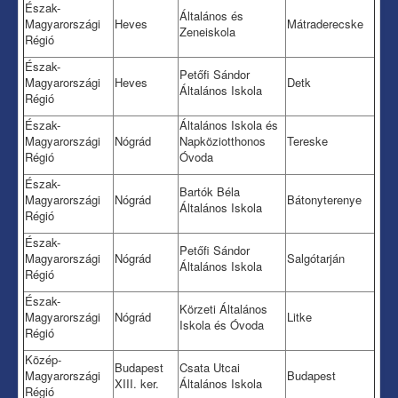
Észak-
Általános és
Magyarországi
Heves
Mátraderecske
Zeneiskola
Régió
Észak-
Petőfi Sándor
Magyarországi
Heves
Detk
Általános Iskola
Régió
Észak-
Általános Iskola és
Magyarországi
Nógrád
Napköziotthonos
Tereske
Régió
Óvoda
Észak-
Bartók Béla
Magyarországi
Nógrád
Bátonyterenye
Általános Iskola
Régió
Észak-
Petőfi Sándor
Magyarországi
Nógrád
Salgótarján
Általános Iskola
Régió
Észak-
Körzeti Általános
Magyarországi
Nógrád
Litke
Iskola és Óvoda
Régió
Közép-
Budapest
Csata Utcai
Magyarországi
Budapest
XIII. ker.
Általános Iskola
Régió