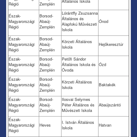
Általános Iskola
Régió
Zemplén
Lórántffy Zsuzsanna
Észak-
Borsod-
Általános és
Magyarországi
Abaúj-
Ónod
Alapfokú Művészeti
Régió
Zemplén
Iskola
Észak-
Borsod-
Körzeti Általános
Magyarországi
Abaúj-
Hejőkeresztúr
Iskola
Régió
Zemplén
Észak-
Borsod-
Petőfi Sándor
Magyarországi
Abaúj-
Általános Iskola és
Ózd
Régió
Zemplén
Óvoda
Észak-
Borsod-
Körzeti Általános
Magyarországi
Abaúj-
Baktakék
Iskola
Régió
Zemplén
Észak-
Borsod-
Ilosvai Selymes
Magyarországi
Abaúj-
Péter Általános és
Abaújszántó
Régió
Zemplén
Művészeti Iskola
Észak-
I. István Általános
Magyarországi
Heves
Hatvan
Iskola
Régió