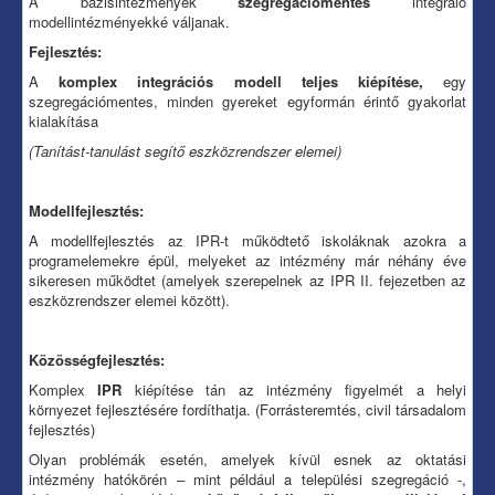
A bázisintézmények
szegregációmentes
integráló
modellintézményekké váljanak.
Fejlesztés:
A
komplex integrációs modell teljes kiépítése,
egy
szegregációmentes, minden gyereket egyformán érintő gyakorlat
kialakítása
(Tanítást-tanulást segítő eszközrendszer elemei)
Modellfejlesztés:
A modellfejlesztés az IPR-t működtető iskoláknak azokra a
programelemekre épül, melyeket az intézmény már néhány éve
sikeresen működtet (amelyek szerepelnek az IPR II. fejezetben az
eszközrendszer elemei között).
Közösségfejlesztés:
Komplex
IPR
kiépítése tán az intézmény figyelmét a helyi
környezet fejlesztésére fordíthatja. (Forrásteremtés, civil társadalom
fejlesztés)
Olyan problémák esetén, amelyek kívül esnek az oktatási
intézmény hatókörén – mint például a települési szegregáció -,