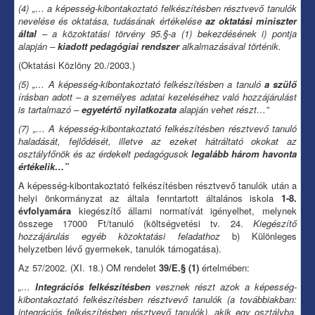
(4) „… a képesség-kibontakoztató felkészítésben résztvevő tanulók
nevelése és oktatása, tudásának értékelése
az oktatási miniszter
által
– a közoktatási törvény 95.§-a (1) bekezdésének i) pontja
alapján –
kiadott pedagógiai rendszer
alkalmazásával történik.
(Oktatási Közlöny 20./2003.)
(5) „… A képesség-kibontakoztató felkészítésben a tanuló
a szülő
írásban adott – a személyes adatai kezeléséhez való hozzájárulást
is tartalmazó –
egyetértő nyilatkozata
alapján vehet részt…”
(7) „… A képesség-kibontakoztató felkészítésben résztvevő tanuló
haladását, fejlődését, illetve az ezeket hátráltató okokat az
osztályfőnök és az érdekelt pedagógusok
legalább három havonta
értékelik…”
A képesség-kibontakoztató felkészítésben résztvevő tanulók után a
helyi önkormányzat az általa fenntartott általános iskola
1-8.
évfolyamára
kiegészítő állami normatívát igényelhet, melynek
összege 17000 Ft/tanuló (költségvetési tv. 24.
Kiegészítő
hozzájárulás egyéb közoktatási feladathoz
b) Különleges
helyzetben lévő gyermekek, tanulók támogatása).
Az 57/2002. (XI. 18.) OM rendelet
39/E.§ (1)
értelmében:
„…
Integrációs felkészítésben
vesznek részt azok a képesség-
kibontakoztató felkészítésben résztvevő tanulók (a továbbiakban:
integrációs felkészítésben résztvevő tanulók), akik egy osztályba,