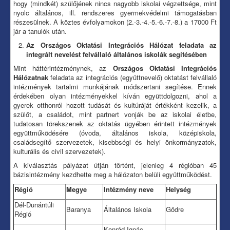
hogy (mindkét) szülőjének nincs nagyobb iskolai végzettsége, mint
nyolc általános, ill. rendszeres gyermekvédelmi támogatásban
részesülnek. A köztes évfolyamokon (2.-3.-4.-5.-6.-7.-8.) a 17000 Ft
jár a tanulók után.
Az Országos Oktatási Integrációs Hálózat feladata az
integrált nevelést felvállaló általános iskolák segítésében
Mint háttérintézménynek, az
Országos Oktatási Integrációs
Hálózatnak
feladata az integrációs (együttnevelő) oktatást felvállaló
intézmények tartalmi munkájának módszertani segítése. Ennek
érdekében olyan intézményekkel kíván együttdolgozni, ahol a
gyerek otthonról hozott tudását és kultúráját értékként kezelik, a
szülőt, a családot, mint partnert vonják be az iskolai életbe,
tudatosan törekszenek az oktatás ügyében érintett intézmények
együttműködésére (óvoda, általános iskola, középiskola,
családsegítő szervezetek, kisebbségi és helyi önkormányzatok,
kulturális és civil szervezetek).
A kiválasztás pályázat útján történt, jelenleg 4 régióban 45
bázisintézmény kezdhette meg a hálózaton belüli együttműködést.
Régió
Megye
Intézmény neve
Helység
Dél-Dunántúli
Baranya
Általános Iskola
Gödre
Régió
Konrád Ignác