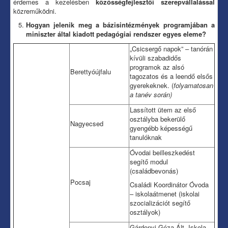
érdemes a kezelésben
közösségfejlesztői szerepvállalással
közreműködni.
Hogyan jelenik meg a bázisintézmények programjában a
miniszter által kiadott pedagógiai rendszer egyes eleme?
„Csicsergő napok” – tanórán
kívüli szabadidős
programok az alsó
Berettyóújfalu
tagozatos és a leendő elsős
gyerekeknek. (
folyamatosan
a tanév során)
Lassított ütem az első
osztályba bekerülő
Nagyecsed
gyengébb képességű
tanulóknak
Óvodai beilleszkedést
segítő modul
(családbevonás)
Pocsaj
Családi Koordinátor Óvoda
– iskolaátmenet (iskolai
szocializációt segítő
osztályok)
Gárdonyi Géza Ált. Iskola