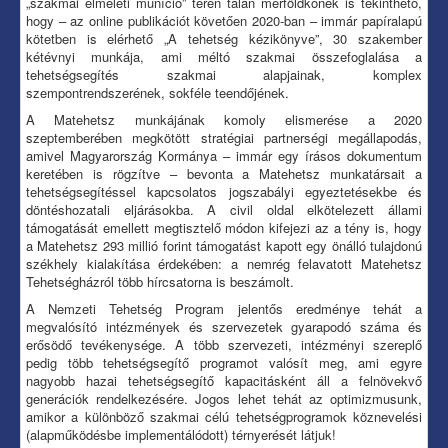
„szakmai elméleti muníció” terén talán mérföldkőnek is tekinthető,
hogy – az online publikációt követően 2020-ban – immár papíralapú
kötetben is elérhető „A tehetség kézikönyve”, 30 szakember
kétévnyi munkája, ami méltó szakmai összefoglalása a
tehetségsegítés szakmai alapjainak, komplex
szempontrendszerének, sokféle teendőjének.
A Matehetsz munkájának komoly elismerése a 2020
szeptemberében megkötött stratégiai partnerségi megállapodás,
amivel Magyarország Kormánya – immár egy írásos dokumentum
keretében is rögzítve – bevonta a Matehetsz munkatársait a
tehetségsegítéssel kapcsolatos jogszabályi egyeztetésekbe és
döntéshozatali eljárásokba. A civil oldal elkötelezett állami
támogatását emellett megtisztelő módon kifejezi az a tény is, hogy
a Matehetsz 293 millió forint támogatást kapott egy önálló tulajdonú
székhely kialakítása érdekében: a nemrég felavatott Matehetsz
Tehetségházról több hírcsatorna is beszámolt.
A Nemzeti Tehetség Program jelentős eredménye tehát a
megvalósító intézmények és szervezetek gyarapodó száma és
erősödő tevékenysége. A több szervezeti, intézményi szereplő
pedig több tehetségsegítő programot valósít meg, ami egyre
nagyobb hazai tehetségsegítő kapacitásként áll a felnövekvő
generációk rendelkezésére. Jogos lehet tehát az optimizmusunk,
amikor a különböző szakmai célú tehetségprogramok köznevelési
(alapműködésbe implementálódott) térnyerését látjuk!