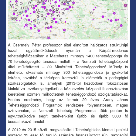
A Csermely Péter professzor által elindított hálózatos struktúrájú
hazai együttműködések nyomán a Kárpát-medence
tehetséghálózatában a Matehetsz mintegy 1400 tehetségpontja és
70 tehetségsegítő tanácsa mellett – a Nemzeti Tehetségközpont
által működtetett – 39 Minősített Tehetséggondozó Műhely is
elérhető, olvasható mintegy 300 tehetséggondozó jó gyakorlat
leírása, továbbá a térképen keresztül is elérhetők a pedagógiai
szakszolgálatok is, amelyek (2013-tól kezdődően fokozatosan
kialakítva tevékenységeiket) a köznevelés központi finanszírozása
keretében szintén működtetnek tehetséggondozó szolgáltatásokat.
Fontos eredmény, hogy az immár 20 éves Arany János
Tehetséggondozó Programok rendszere folyamatosan, magas
színvonalon, a Nemzeti Tehetség Programmal több ponton is
együttműködve segít tanévenként újabb és újabb 3000 fő
becsatlakozó tanulót.
A 2012 és 2015 között megvalósított Tehetséghidak kiemelt projekt
mintegy 35 ezer fő tanuló számára finanszírozott (ún. gazdagító