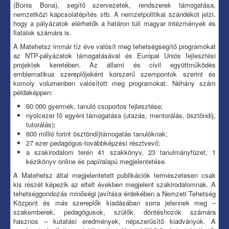
(Bonis Bona), segítő szervezetek, rendszerek támogatása,
nemzetközi kapcsolatépítés stb. A nemzetpolitikai szándékot jelzi,
hogy a pályázatok elérhetők a határon túli magyar intézmények és
fiatalok számára is.
A Matehetsz immár tíz éve valósít meg tehetségsegítő programokat
az NTP-pályázatok támogatásával és Európai Uniós fejlesztési
projektek keretében. Az állami és civil együttműködés
emblematikus szereplőjeként korszerű szempontok szerint és
komoly volumenben valósított meg programokat. Néhány szám
példaképpen:
60 000 gyermek, tanuló csoportos fejlesztése;
nyolcezer fő egyéni támogatása (utazás, mentorálás, ösztöndíj,
tutorálás);
600 millió forint ösztöndíjtámogatás tanulóknak;
27 ezer pedagógus-továbbképzési résztvevő;
a szakirodalom terén 41 szakkönyv, 23 tanulmányfüzet, 1
kézikönyv online és papíralapú megjelentetése.
A Matehetsz által megjelentetett publikációk természetesen csak
kis részét képezik az eltelt években megjelent szakirodalomnak. A
tehetséggondozás minőségi javítása érdekében a Nemzeti Tehetség
Központ és más szereplők kiadásában sorra jelennek meg –
szakemberek, pedagógusok, szülők, döntéshozók számára
hasznos – kutatási eredmények, népszerűsítő kiadványok. A