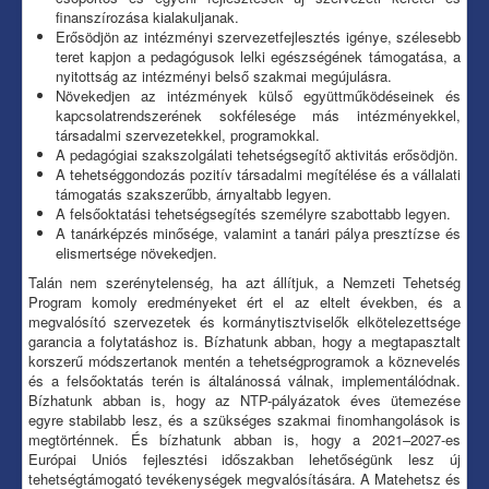
finanszírozása kialakuljanak.
Erősödjön az intézményi szervezetfejlesztés igénye, szélesebb
teret kapjon a pedagógusok lelki egészségének támogatása, a
nyitottság az intézményi belső szakmai megújulásra.
Növekedjen az intézmények külső együttműködéseinek és
kapcsolatrendszerének sokfélesége más intézményekkel,
társadalmi szervezetekkel, programokkal.
A pedagógiai szakszolgálati tehetségsegítő aktivitás erősödjön.
A tehetséggondozás pozitív társadalmi megítélése és a vállalati
támogatás szakszerűbb, árnyaltabb legyen.
A felsőoktatási tehetségsegítés személyre szabottabb legyen.
A tanárképzés minősége, valamint a tanári pálya presztízse és
elismertsége növekedjen.
Talán nem szerénytelenség, ha azt állítjuk, a Nemzeti Tehetség
Program komoly eredményeket ért el az eltelt években, és a
megvalósító szervezetek és kormánytisztviselők elkötelezettsége
garancia a folytatáshoz is. Bízhatunk abban, hogy a megtapasztalt
korszerű módszertanok mentén a tehetségprogramok a köznevelés
és a felsőoktatás terén is általánossá válnak, implementálódnak.
Bízhatunk abban is, hogy az NTP-pályázatok éves ütemezése
egyre stabilabb lesz, és a szükséges szakmai finomhangolások is
megtörténnek. És bízhatunk abban is, hogy a 2021–2027-es
Európai Uniós fejlesztési időszakban lehetőségünk lesz új
tehetségtámogató tevékenységek megvalósítására. A Matehetsz és