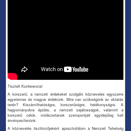
Tisztelt Konferencia!
A korszerű, a nemzeti érdekeket szolgáló köznevelés egyszerre
egyetemes és magyar érdekünk. Mire van szükségünk az oktatás
terén? Kiszámíthatóságra, korszerűségre, hatékonyságra. A
hagyományokra épülés, a nemzeti sajátosságok, valamint a
korszerű célok, módszertanok szempontjait egyidejűleg kell
érvényesítenünk.
A köznevelés ösztönzőjeként aposztrofálom a Nemzeti Tehetség