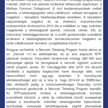
működő, 2020-tól már jelentős forrásokat felhasználó alapítványt, a
Mathias Corvinus Collegiumot. A civil kezdeményezések mellett
jelentős, a tehetségsegítést célzó vállalkozói, vállalati támogatás is
megjelent – társadalmi felelősségvállalás keretében. A társadalmi
népszerűségre reagálva és az értékelvű műsorkészítési
szempontokat érvényesítve 2013 óta a médiában is nagy számban
megjelentek a tehetségbarát riportok, műsorok, cikkek. Sőt, az
intézményi tehetséggondozást és a szülői gondoskodás szándékát
érzékelve a tehetségfejlesztés természetszerűen megjelent az
üzleti vállalkozások termékei, szolgáltatásai között is.
Ahogyan említettük, a Nemzeti Tehetség Program fontos eleme az
ún. „kiemelt 1%”-os adófelajánlás, és az erre alapozott NTP-
pályázati rendszer. Visszatérő bizalommal mintegy 280–350 ezer
állampolgár ajánlja fel támogatását a nemzeti ügyként számon
tartott program javára. Az Országgyűlés által 2015 óta (évente
körülbelül a duplájára) kiegészített keret összege több, mint
hárommilliárd forint egy-egy tanévben. A kormányzati
elkötelezettséget jelzi az a tény is, hogy 2014-től az EMMI-ben,
idén októbertől pedig a miniszterelnökségen főosztályi szintű
koordinációval gondozzák a Nemzeti Tehetség Program teendőit.
Az NTP-pályázatok kiírásai a tehetséggondozás komplex
szemléletét tükrözik, a célok és célterületek között szerepelnek
például a következők: különféle tehetségterületi fejlesztések,
ösztöndíjak, versenyek, felnőttképzések, segítői elismerések