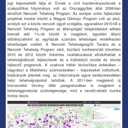
jogi képviseletét látja el. Ennek a civil kezdeményezésnek a
szakpolitikai folyománya volt az Országgyűlés által 2008-ban
elindított Nemzeti Tehetség Program. Az európai uniós fejlesztési
projektek keretei között a Magyar Géniusz Program volt az első,
amelyik ezt a közös nemzeti ügyet szolgálta, ugyanakkor 2010-től a
Nemzeti Tehetség Program az állampolgári felajánlásként adható
kiemelt adó 1%-ok között is megjelent, egyetlen állami
előirányzatként az egyházak számára lehetséges rendelkezési
lehetőségek mellett. A Nemzeti Tehetségsegítő Tanács és a
Nemzeti Tehetség Program első, tisztázó konferenciáit követően
2010 és 2012 között önkéntes csatlakozással elindulhattak a
tehetséghálózati fejlesztések és a különböző óvodai és iskolai
fejlesztő programok. A szakmai háttér biztosítása érdekében –
nagyrészt a Matehetsz szervezésében – képzéseket indítottunk,
kiadványok jelentek meg, az intézmények egyre rendszeresebben
helyi tehetségnapokat tartottak. A 2011-ben megjelenő új
köznevelési törvény több paragrafusában is megjelent a
tehetséggondozás szükségessége, mint a nevelő-oktató munka
fontos része.