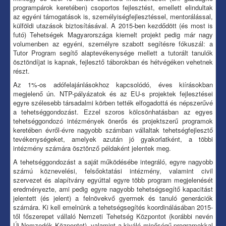
programpárok keretében) csoportos fejlesztést, emellett elindultak
az egyéni támogatások is, személyiségfejlesztéssel, mentorálással,
külföldi utazások biztosításával. A 2015-ben kezdődött (és most is
futó) Tehetségek Magyarországa kiemelt projekt pedig már nagy
volumenben az egyéni, személyre szabott segítésre fókuszál: a
Tutor Program segítő alaptevékenysége mellett a tutorált tanulók
ösztöndíjat is kapnak, fejlesztő táborokban és hétvégéken vehetnek
részt.
Az 1%-os adófelajánlásokhoz kapcsolódó, éves kiírásokban
megjelenő ún. NTP-pályázatok és az EU-s projektek fejlesztései
egyre szélesebb társadalmi körben tették elfogadottá és népszerűvé
a tehetséggondozást. Ezzel szoros kölcsönhatásban az egyes
tehetséggondozó intézmények önerős és projektszerű programok
keretében évről-évre nagyobb számban vállaltak tehetségfejlesztő
tevékenységeket, amelyek azután jó gyakorlatként, a többi
intézmény számára ösztönző példaként jelentek meg.
A tehetséggondozást a saját működésébe integráló, egyre nagyobb
számú köznevelési, felsőoktatási intézmény, valamint civil
szervezet és alapítvány egyúttal egyre több program megjelenését
eredményezte, ami pedig egyre nagyobb tehetségsegítő kapacitást
jelentett (és jelent) a felnövekvő gyermek és tanuló generációk
számára. Ki kell emelnünk a tehetségsegítés koordinálásában 2015-
től főszerepet vállaló Nemzeti Tehetség Központot (korábbi nevén
Új Nemzedék Központot), valamint a kiváló minőségű programokkal