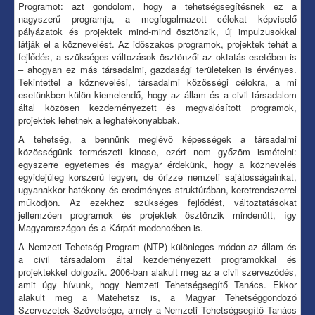
Programot: azt gondolom, hogy a tehetségsegítésnek ez a
nagyszerű programja, a megfogalmazott célokat képviselő
pályázatok és projektek mind-mind ösztönzik, új impulzusokkal
látják el a köznevelést. Az időszakos programok, projektek tehát a
fejlődés, a szükséges változások ösztönzői az oktatás esetében is
– ahogyan ez más társadalmi, gazdasági területeken is érvényes.
Tekintettel a köznevelési, társadalmi közösségi célokra, a mi
esetünkben külön kiemelendő, hogy az állam és a civil társadalom
által közösen kezdeményezett és megvalósított programok,
projektek lehetnek a leghatékonyabbak.
A tehetség, a bennünk meglévő képességek a társadalmi
közösségünk természeti kincse, ezért nem győzöm ismételni:
egyszerre egyetemes és magyar érdekünk, hogy a köznevelés
egyidejűleg korszerű legyen, de őrizze nemzeti sajátosságainkat,
ugyanakkor hatékony és eredményes struktúrában, keretrendszerrel
működjön. Az ezekhez szükséges fejlődést, változtatásokat
jellemzően programok és projektek ösztönzik mindenütt, így
Magyarországon és a Kárpát-medencében is.
A Nemzeti Tehetség Program (NTP) különleges módon az állam és
a civil társadalom által kezdeményezett programokkal és
projektekkel dolgozik. 2006-ban alakult meg az a civil szerveződés,
amit úgy hívunk, hogy Nemzeti Tehetségsegítő Tanács. Ekkor
alakult meg a Matehetsz is, a Magyar Tehetséggondozó
Szervezetek Szövetsége, amely a Nemzeti Tehetségsegítő Tanács