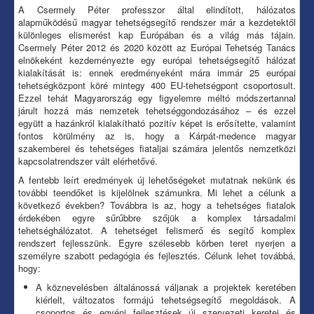
A Csermely Péter professzor által elindított, hálózatos
alapműködésű magyar tehetségsegítő rendszer már a kezdetektől
különleges elismerést kap Európában és a világ más tájain.
Csermely Péter 2012 és 2020 között az Európai Tehetség Tanács
elnökeként kezdeményezte egy európai tehetségsegítő hálózat
kialakítását is: ennek eredményeként mára immár 25 európai
tehetségközpont köré mintegy 400 EU-tehetségpont csoportosult.
Ezzel tehát Magyarország egy figyelemre méltó módszertannal
járult hozzá más nemzetek tehetséggondozásához – és ezzel
együtt a hazánkról kialakítható pozitív képet is erősítette, valamint
fontos körülmény az is, hogy a Kárpát-medence magyar
szakemberei és tehetséges fiataljai számára jelentős nemzetközi
kapcsolatrendszer vált elérhetővé.
A fentebb leírt eredmények új lehetőségeket mutatnak nekünk és
további teendőket is kijelölnek számunkra. Mi lehet a célunk a
következő években? Továbbra is az, hogy a tehetséges fiatalok
érdekében egyre sűrűbbre szőjük a komplex társadalmi
tehetséghálózatot. A tehetséget felismerő és segítő komplex
rendszert fejlesszünk. Egyre szélesebb körben teret nyerjen a
személyre szabott pedagógia és fejlesztés. Célunk lehet továbbá,
hogy:
A köznevelésben általánossá váljanak a projektek keretében
kiérlelt, változatos formájú tehetségsegítő megoldások. A
csoportos és egyéni fejlesztések új szervezeti keretei és