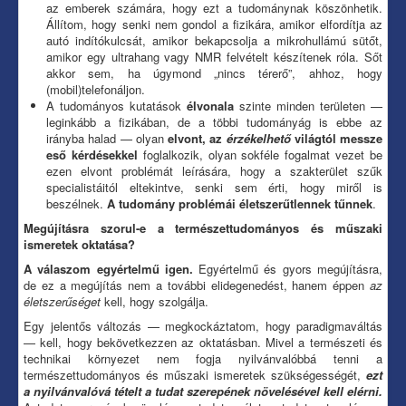
az emberek számára, hogy ezt a tudománynak köszönhetik.
Állítom, hogy senki nem gondol a fizikára, amikor elfordítja az
autó indítókulcsát, amikor bekapcsolja a mikrohullámú sütőt,
amikor egy ultrahang vagy NMR felvételt készítenek róla. Sőt
akkor sem, ha úgymond „nincs térerő”, ahhoz, hogy
(mobil)telefonáljon.
A tudományos kutatások
élvonala
szinte minden területen —
leginkább a fizikában, de a többi tudományág is ebbe az
irányba halad — olyan
elvont, az
érzékelhető
világtól messze
eső kérdésekkel
foglalkozik, olyan sokféle fogalmat vezet be
ezen elvont problémát leírására, hogy a szakterület szűk
specialistáitól eltekintve, senki sem érti, hogy miről is
beszélnek.
A tudomány problémái életszerűtlennek tűnnek
.
Megújításra szorul-e a természettudományos és műszaki
ismeretek oktatása?
A válaszom egyértelmű igen.
Egyértelmű és gyors megújításra,
de ez a megújítás nem a további elidegenedést, hanem éppen
az
életszerűséget
kell, hogy szolgálja.
Egy jelentős változás — megkockáztatom, hogy paradigmaváltás
— kell, hogy bekövetkezzen az oktatásban. Mivel a természeti és
technikai környezet nem fogja nyilvánvalóbbá tenni a
természettudományos és műszaki ismeretek szükségességét,
ezt
a nyilvánvalóvá tételt a tudat szerepének növelésével kell elérni.