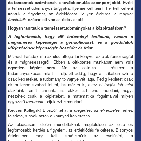
és ismeretek számítanak a továbbtanulás szempontjából.
Ezért
a természettudományos tárgyakat ilyenné kell tenni. Fel kell kelteni
irántuk a figyelmet, az érdeklődést. Milyen érdekes, a magyar
érdeklődik
szóban ott van az érdek szótő!
Hogyan tanítsuk a természettudományokat a közoktatásban?
A legfontosabb, hogy NE tudományt tanítsunk, hanem a
megismerés képességét a gondolkodást, és a gondolatok
kifejezésének képességét: beszédet és írást.
Michael Faraday írta az első átfogó tankönyvet az elektromosságról
és a mágnesességről. Ebben a kétkötetes munkában
nem volt
egyetlen képlet sem.
Ma az oktatás — részben a
tudományoskodás miatt — eljutott addig, hogy a fizikában szinte
csak képleteket, a tudomány tolvajnyelvét látja. Pedig képletet csak
akkor lenne szabad felírni, ha már értik,
azaz el tudják képzelni
diákjaink, amit tanítunk. És akkor azt lehet mondani, hogy:
nézzétek csak a képleteket, a matematika fogalmaival milyen
egyszerű
formában
tudjuk ezt elmondani.
Kedves Kollégák! Először tehát
a megértés, az elképzelés
nehéz
feladata, s csak aztán a könnyed képletezés.
Az előadásom elején mondottaknak megfelelően az első és
legfontosabb kérdés a figyelem, az érdeklődés felkeltése. Bizonyos
értelemben meg kell ismételnünk az evolúciót, a