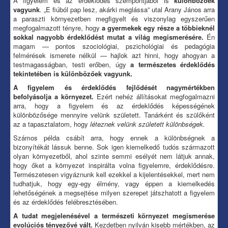
A figyelem és az érdeklődés szempontjából is
különbözőek
vagyunk
. „E fiúból pap lesz, akárki meglássa” utal Arany János arra
a paraszti környezetben megfigyelt és viszonylag egyszerűen
megfogalmazott tényre, hogy
a gyermekek egy része a többieknél
sokkal nagyobb érdeklődést mutat a világ megismerésére.
Én
magam — pontos szociológiai, pszichológiai és pedagógia
felmérések ismerete nélkül — hajlok azt hinni, hogy ahogyan a
testmagasságban, testi erőben, úgy
a természetes érdeklődés
tekintetében is különbözőek vagyunk.
A figyelem és érdeklődés fejlődését nagymértékben
befolyásolja a környezet.
Ezért nehéz állításokat megfogalmazni
arra, hogy a figyelem és az érdeklődés képességének
különbözősége mennyire velünk született. Tanárként és szülőként
az a tapasztalatom, hogy
léteznek velünk született különbségek.
Számos példa csábít arra, hogy ennek a különbségnek a
bizonyítékát lássuk benne. Sok igen kiemelkedő tudós származott
olyan környezetből, ahol szinte semmi esélyét nem látjuk annak,
hogy őket a környezet inspirálta volna figyelemre, érdeklődésre.
Természetesen vigyáznunk kell ezekkel a kijelentésekkel, mert nem
tudhatjuk, hogy egy-egy élmény, vagy éppen a kiemelkedés
lehetőségének a megsejtése milyen szerepet játszhatott a figyelem
és az érdeklődés felébresztésében.
A tudat megjelenésével a természeti környezet megismerése
evolúciós tényezővé vált.
Kezdetben nyilván kisebb mértékben, az