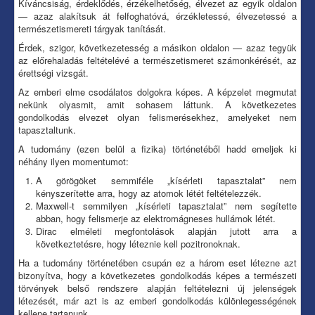
Kíváncsiság, érdeklődés, érzékelhetőség, élvezet az egyik oldalon
— azaz alakítsuk át felfoghatóvá, érzékletessé, élvezetessé a
természetismereti tárgyak tanítását.
Érdek, szigor, következetesség a másikon oldalon — azaz tegyük
az előrehaladás feltételévé a természetismeret számonkérését, az
érettségi vizsgát.
Az emberi elme csodálatos dolgokra képes. A képzelet megmutat
nekünk olyasmit, amit sohasem láttunk. A következetes
gondolkodás elvezet olyan felismerésekhez, amelyeket nem
tapasztaltunk.
A tudomány (ezen belül a fizika) történetéből hadd emeljek ki
néhány ilyen momentumot:
A görögöket semmiféle „kísérleti tapasztalat” nem
kényszerítette arra, hogy az atomok létét feltételezzék.
Maxwell-t semmilyen „kísérleti tapasztalat” nem segítette
abban, hogy felismerje az elektromágneses hullámok létét.
Dirac elméleti megfontolások alapján jutott arra a
következtetésre, hogy léteznie kell pozitronoknak.
Ha a tudomány történetében csupán ez a három eset létezne azt
bizonyítva, hogy a következetes gondolkodás képes a természeti
törvények belső rendszere alapján feltételezni új jelenségek
létezését, már azt is az emberi gondolkodás különlegességének
kellene tartanunk.