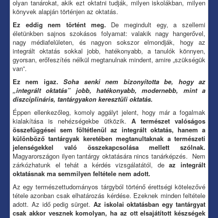
olyan tanárokat, akik ezt oktatni tudják, milyen iskolákban, milyen
könyvek alapján történjen az oktatás.
Ez eddig nem történt meg.
De megindult egy, a szellemi
életünkben sajnos szokásos folyamat: valakik nagy hangerővel,
nagy médiafelületen, és nagyon sokszor elmondják, hogy az
integrált oktatás sokkal jobb, hatékonyabb, a tanulók könnyen,
gyorsan, erőfeszítés nélkül megtanulnak mindent, amire „szükségük
van”.
Ez nem igaz.
Soha senki nem bizonyította be, hogy az
„integrált oktatás” jobb, hatékonyabb, modernebb, mint a
diszciplináris, tantárgyakon keresztüli oktatás.
Éppen ellenkezőleg, komoly aggályt jelent, hogy már a fogalmak
kialakítása is nehézségekbe ütközik.
A természet valóságos
összefüggései sem föltétlenül az integrált oktatás, hanem a
különböző tantárgyak keretében megtanultaknak a természeti
jelenségekkel való összekapcsolása mellett szólnak.
Magyarországon ilyen tantárgy oktatására nincs tanárképzés. Nem
zárkózhatunk el tehát a kérdés vizsgálatától, de
az integrált
oktatásnak ma semmilyen feltétele nem adott.
Az egy természettudományos tárgyból történő érettségi kötelezővé
tétele azonban csak elhatározás kérdése. Ezeknek minden feltétele
adott. Az idő pedig sürget.
Az iskolai oktatásban egy tantárgyat
csak akkor vesznek komolyan, ha az ott elsajátított készségek