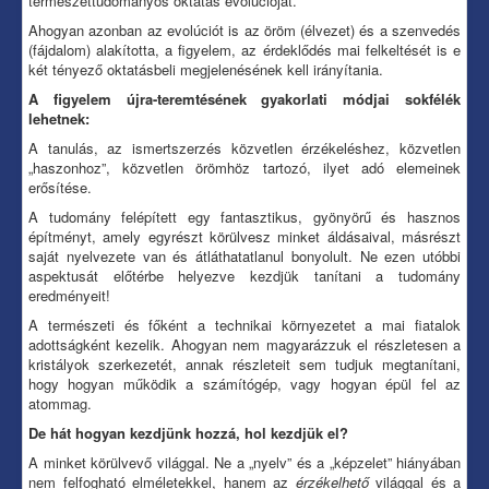
természettudományos oktatás evolúcióját.
Ahogyan azonban az evolúciót is az öröm (élvezet) és a szenvedés
(fájdalom) alakította, a figyelem, az érdeklődés mai felkeltését is e
két tényező oktatásbeli megjelenésének kell irányítania.
A figyelem újra-teremtésének gyakorlati módjai sokfélék
lehetnek:
A tanulás, az ismertszerzés közvetlen érzékeléshez, közvetlen
„haszonhoz”, közvetlen örömhöz tartozó, ilyet adó elemeinek
erősítése.
A tudomány felépített egy fantasztikus, gyönyörű és hasznos
építményt, amely egyrészt körülvesz minket áldásaival, másrészt
saját nyelvezete van és átláthatatlanul bonyolult. Ne ezen utóbbi
aspektusát előtérbe helyezve kezdjük tanítani a tudomány
eredményeit!
A természeti és főként a technikai környezetet a mai fiatalok
adottságként kezelik. Ahogyan nem magyarázzuk el részletesen a
kristályok szerkezetét, annak részleteit sem tudjuk megtanítani,
hogy hogyan működik a számítógép, vagy hogyan épül fel az
atommag.
De hát hogyan kezdjünk hozzá, hol kezdjük el?
A minket körülvevő világgal. Ne a „nyelv” és a „képzelet” hiányában
nem felfogható elméletekkel, hanem az
érzékelhető
világgal és a