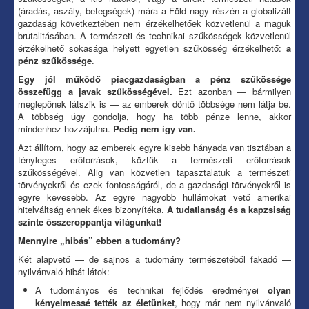
(áradás, aszály, betegségek) mára a Föld nagy részén a globalizált
gazdaság következtében nem érzékelhetőek közvetlenül a maguk
brutalitásában. A természeti és technikai szűkösségek közvetlenül
érzékelhető sokasága helyett egyetlen szűkösség érzékelhető:
a
pénz szűkössége
.
Egy jól működő piacgazdaságban a pénz szűkössége
összefügg a javak szűkösségével.
Ezt azonban — bármilyen
meglepőnek látszik is — az emberek döntő többsége nem látja be.
A többség úgy gondolja, hogy ha több pénze lenne, akkor
mindenhez hozzájutna.
Pedig nem így van.
Azt állítom, hogy az emberek egyre kisebb hányada van tisztában a
tényleges erőforrások, köztük a természeti erőforrások
szűkösségével. Alig van közvetlen tapasztalatuk a természeti
törvényekről és ezek fontosságáról, de a gazdasági törvényekről is
egyre kevesebb. Az egyre nagyobb hullámokat vető amerikai
hitelváltság ennek ékes bizonyítéka.
A tudatlanság és a kapzsiság
szinte összeroppantja világunkat!
Mennyire „hibás” ebben a tudomány?
Két alapvető — de sajnos a tudomány természetéből fakadó —
nyilvánvaló hibát látok:
A tudományos és technikai fejlődés eredményei
olyan
kényelmessé tették az életünket
, hogy már nem nyilvánvaló