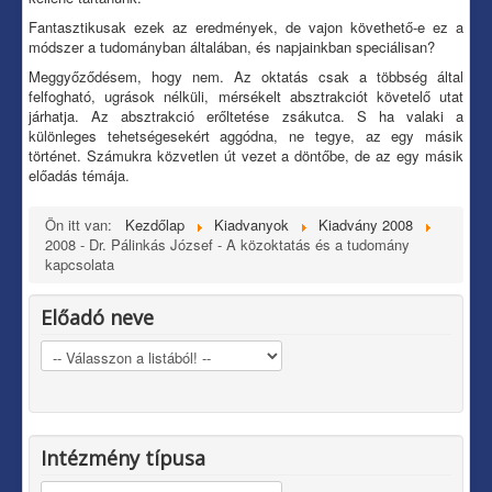
Fantasztikusak ezek az eredmények, de vajon követhető-e ez a
módszer a tudományban általában, és napjainkban speciálisan?
Meggyőződésem, hogy nem. Az oktatás csak a többség által
felfogható, ugrások nélküli, mérsékelt absztrakciót követelő utat
járhatja. Az absztrakció erőltetése zsákutca. S ha valaki a
különleges tehetségesekért aggódna, ne tegye, az egy másik
történet. Számukra közvetlen út vezet a döntőbe, de az egy másik
előadás témája.
Ön itt van:
Kezdőlap
Kiadvanyok
Kiadvány 2008
2008 - Dr. Pálinkás József - A közoktatás és a tudomány
kapcsolata
Előadó neve
Intézmény típusa