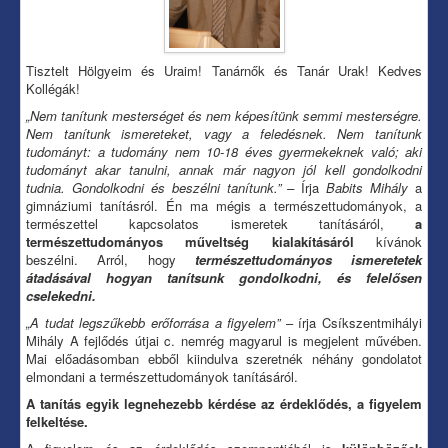
Tisztelt Hölgyeim és Uraim! Tanárnők és Tanár Urak! Kedves
Kollégák!
„Nem tanítunk mesterséget és nem képesítünk semmi mesterségre.
Nem tanítunk ismereteket, vagy a feledésnek. Nem tanítunk
tudományt: a tudomány nem 10-18 éves gyermekeknek való; aki
tudományt akar tanulni, annak már nagyon jól kell gondolkodni
tudnia. Gondolkodni és beszélni tanítunk.” –
Írja
Babits Mihály
a
gimnáziumi tanításról. Én ma mégis a természettudományok, a
természettel kapcsolatos ismeretek tanításáról,
a
természettudományos műveltség kialakításáról
kívánok
beszélni. Arról, hogy
természettudományos ismeretetek
átadásával hogyan tanítsunk gondolkodni, és felelősen
cselekedni.
„A tudat legszűkebb erőforrása a figyelem”
– írja Csíkszentmihályi
Mihály A fejlődés útjai c. nemrég magyarul is megjelent művében.
Mai előadásomban ebből kiindulva szeretnék néhány gondolatot
elmondani a természettudományok tanításáról.
A tanítás egyik legnehezebb kérdése az érdeklődés, a figyelem
felkeltése.