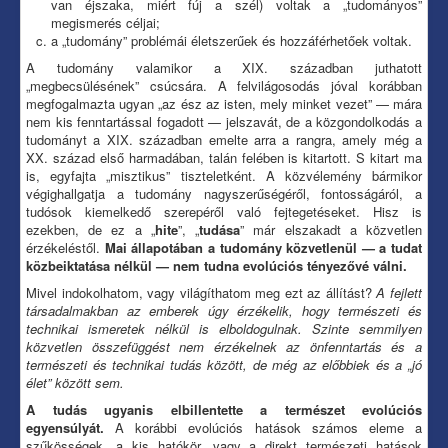
van éjszaka, miért fúj a szél) voltak a „tudományos”
megismerés céljai;
a „tudomány” problémái életszerűek és hozzáférhetőek voltak.
A tudomány valamikor a XIX. században juthatott
„megbecsülésének” csúcsára. A felvilágosodás jóval korábban
megfogalmazta ugyan „az ész az isten, mely minket vezet” — mára
nem kis fenntartással fogadott — jelszavát, de a közgondolkodás a
tudományt a XIX. században emelte arra a rangra, amely még a
XX. század első harmadában, talán felében is kitartott. S kitart ma
is, egyfajta „misztikus” tiszteletként. A közvélemény bármikor
végighallgatja a tudomány nagyszerűségéről, fontosságáról, a
tudósok kiemelkedő szerepéről való fejtegetéseket. Hisz is
ezekben, de ez a „
hite
”, „
tudása
” már elszakadt a közvetlen
érzékeléstől.
Mai állapotában a tudomány közvetlenül — a tudat
közbeiktatása nélkül — nem tudna evolúciós tényezővé válni.
Mivel indokolhatom, vagy világíthatom meg ezt az állítást?
A fejlett
társadalmakban az emberek úgy érzékelik, hogy természeti és
technikai ismeretek nélkül is elboldogulnak. Szinte semmilyen
közvetlen összefüggést nem érzékelnek az önfenntartás és a
természeti és technikai tudás között, de még az előbbiek és a „jó
élet” között sem.
A tudás ugyanis elbillentette a természet evolúciós
egyensúlyát.
A korábbi evolúciós hatások számos eleme a
szűkösségek, a kis hatókör, vagy a direkt természeti hatások