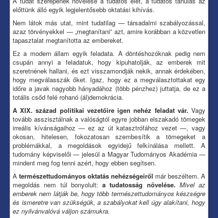
A tudat szerepének növelése a tudatos élet, a tudatos tanulás az
előttünk álló egyik legjelentősebb oktatási kihívás.
Nem látok más utat, mint tudatilag — társadalmi szabályozással,
azaz törvényekkel — „megtanítani” azt, amire korábban a közvetlen
tapasztalat megtanította az embereket.
Ez a modern állam egyik feladata. A döntéshozóknak pedig nem
csupán annyi a feladatuk, hogy kipuhatolják, az emberek mit
szeretnének hallani, és ezt visszamondják nekik, annak érdekében,
hogy megválasszák őket. Igaz, hogy ez a megválasztottakat egy
időre a javak nagyobb hányadához (több pénzhez) juttatja, de ez a
totális csőd felé rohanó (ál)demokrácia.
A XIX. század politikai vezetőire igen nehéz feladat vár.
Vagy
tovább asszisztálnak a valóságtól egyre jobban elszakadó tömegek
irreális kívánságaihoz — ez az út katasztrófához vezet —, vagy
okosan, hitelesen, fokozatosan szembesítik a tömegeket a
problémákkal, a megoldások egyidejű felkínálása mellett. A
tudomány képviselői — jelesül a Magyar Tudományos Akadémia —
mindent meg fog tenni azért, hogy ebben segítsen.
A
természettudományos oktatás nehézségeiről
már beszéltem. A
megoldás nem túl bonyolult:
a tudatosság növelése.
Mivel az
emberek nem látják be, hogy több természettudományos készségre
és ismeretre van szükségük, a szabályokat kell úgy alakítani, hogy
ez nyilvánvalóvá váljon számukra.