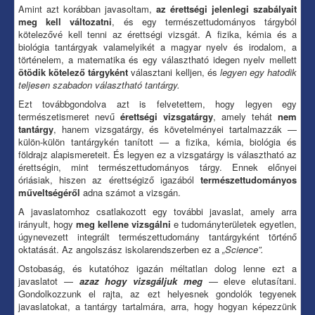
Amint azt korábban javasoltam,
az érettségi jelenlegi szabályait
meg kell változatni
, és egy természettudományos tárgyból
kötelezővé kell tenni az érettségi vizsgát. A fizika, kémia és a
biológia tantárgyak valamelyikét a magyar nyelv és irodalom, a
történelem, a matematika és egy választható idegen nyelv mellett
ötödik kötelező tárgyként
választani kelljen, és
legyen egy hatodik
teljesen szabadon választható tantárgy.
Ezt továbbgondolva azt is felvetettem, hogy legyen egy
természetismeret nevű
érettségi vizsgatárgy
, amely tehát
nem
tantárgy
, hanem vizsgatárgy, és követelményei tartalmazzák —
külön-külön tantárgykén tanított — a fizika, kémia, biológia és
földrajz alapismereteit. És legyen ez a vizsgatárgy is választható az
érettségin, mint természettudományos tárgy. Ennek előnyei
óriásiak, hiszen az érettségiző igazából
természettudományos
műveltségéről
adna számot a vizsgán.
A javaslatomhoz csatlakozott egy további javaslat, amely arra
irányult, hogy
meg kellene vizsgálni
e tudományterületek egyetlen,
úgynevezett integrált természettudomány tantárgyként történő
oktatását. Az angolszász iskolarendszerben ez a
„Science”.
Ostobaság, és kutatóhoz igazán méltatlan dolog lenne ezt a
javaslatot —
azaz hogy vizsgáljuk meg
— eleve elutasítani.
Gondolkozzunk el rajta, az ezt helyesnek gondolók tegyenek
javaslatokat, a tantárgy tartalmára, arra, hogy hogyan képezzünk