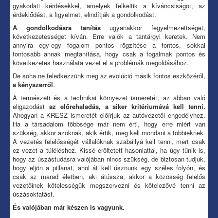
gyakorlati kérdésekkel, amelyek felkeltik a kíváncsiságot, az
érdeklődést, a figyelmet, elindítják a gondolkodást.
A gondolkodásra tanítás
ugyanakkor fegyelmezettséget,
következetességet kíván. Erre valók a tantárgyi keretek. Nem
annyira egy-egy fogalom pontos rögzítése a fontos, sokkal
fontosabb annak megtanítása, hogy csak a fogalmak pontos és
következetes használata vezet el a problémák megoldásához.
De soha ne feledkezzünk meg az evolúció másik fontos eszközéről,
a kényszerről
.
A természeti és a technikai környezet ismeretét, az abban való
eligazodást
az előrehaladás, a siker kritériumává kell tenni.
Ahogyan a KRESZ ismeretét előírjuk az autóvezetői engedélyhez.
Ha a társadalom többsége már nem érti, hogy erre miért van
szükség, akkor azoknak, akik értik, meg kell mondani a többieknek.
A vezetés felelősségét vállalóknak szabállyá kell tenni, mert csak
ez vezet a túléléshez. Kissé erőltetett hasonlattal, ha úgy tűnik is,
hogy az úszástudásra valójában nincs szükség, de biztosan tudjuk,
hogy eljön a pillanat, ahol át kell úsznunk egy széles folyón, és
csak az marad életben, aki átússza, akkor a közösség felelős
vezetőinek kötelességük megszervezni és kötelezővé tenni az
úszásoktatást.
És valójában már készen is vagyunk.