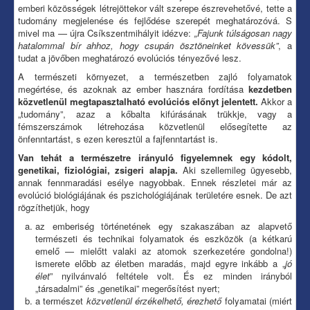
emberi közösségek létrejöttekor vált szerepe észrevehetővé, tette a
tudomány megjelenése és fejlődése szerepét meghatározóvá. S
mivel ma — újra Csíkszentmihályit idézve:
„Fajunk túlságosan nagy
hatalommal bír ahhoz, hogy csupán ösztöneinket kövessük”
, a
tudat a jövőben meghatározó evolúciós tényezővé lesz.
A természeti környezet, a természetben zajló folyamatok
megértése, és azoknak az ember hasznára fordítása
kezdetben
közvetlenül megtapasztalható evolúciós előnyt jelentett.
Akkor a
„tudomány”, azaz a kőbalta kifúrásának trükkje, vagy a
fémszerszámok létrehozása közvetlenül elősegítette az
önfenntartást, s ezen keresztül a fajfenntartást is.
Van tehát a természetre irányuló figyelemnek egy kódolt,
genetikai, fiziológiai, zsigeri alapja.
Aki szellemileg ügyesebb,
annak fennmaradási esélye nagyobbak. Ennek részletei már az
evolúció biológiájának és pszichológiájának területére esnek. De azt
rögzíthetjük, hogy
az emberiség történetének egy szakaszában az alapvető
természeti és technikai folyamatok és eszközök (a kétkarú
emelő — mielőtt valaki az atomok szerkezetére gondolna!)
ismerete előbb az életben maradás, majd egyre inkább a „
jó
élet
” nyilvánvaló feltétele volt. És ez minden irányból
„társadalmi” és „genetikai” megerősítést nyert;
a természet
közvetlenül érzékelhető, érezhető
folyamatai (miért