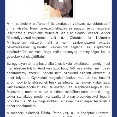
A mi szekciónk a „Tartalmi és szerkezeti változás az oktatásban”
címet viselte. Négy bevezető előadás és nagyon aktív részvétel
jellemezte a szekciónk munkáját. Az első előadó Brassói Sándor
főosztályvezető-helyettes volt az Oktatási és Kulturális
Minisztérium részéről, aki a nem szakrendszerű oktatás
bevezetésének gyakorlati kérdéskörét taglalta. Az alapkérdés
egyértelműen az volt, hogy reális tananyag mennyiséget kell a
gyerekekkel elsajátíttatni.
Ez egy olyan téma a hazai általános iskolai oktatásban, amely most
már élesben folyik. Arról van szó, hogy 5-6. osztályban nem csak
szaktantárgy szerinti, hanem nem szakrend szerinti oktatást is
lehet folytatni. Gyakorlati megvalósításokat mutatott be, beszélt
arról, hogy jó lehetőségnek tűnik az integrált tantárgyak kialakítása.
Kulcskompetenciákat kell fejleszteni, az alapképességeket kell
fejleszteni, mert ha ez az általános iskolában nem történik meg,
akkor sajnálatos módon változatlanul olyan eredményeket fogunk
produkálni a PISA-vizsgálatokban, amelyek rossz képet festenek a
hazai közoktatásról.
A második előadónk Pósfai Péter volt, aki a középfokú felvételi