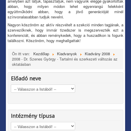
amelyben azt látjuk, tapasztaljuk, nem vagyunk eléggé gyakorlottak
abban, hogy milyen módon lehet egyenrangú felekként
együttműködni abban, hogy a jövő generációját minél
színvonalasabban tudjuk nevelni.
Nagyon köszönöm az aktív részvételt a szekció minden tagjának, a
szervezőknek, hogy immár tizedszer is megszervezték ezt a
konferenciát, és abban reménykedek, hogy a huszadikon is fogunk
találkozni. Köszönöm, hogy meghallgattak!
Ön itt van:
Kezdőlap
Kiadvanyok
Kiadvány 2008
2008 - Dr. Szenes György - Tartalmi és szerkezeti változás az
oktatásban
Előadó neve
Intézmény típusa