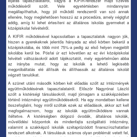
eljárás tapasztalatairól, vagyis a KIFIR-rendszer majd tízéves
működéséről szólt. Vele egyetértésben mindannyian
megállapíthattuk, hogy jól működő rendszerről van szó annak
ellenére, hogy meglehetősen hosszú az a procedúra, amely végigfut
addig, amíg ki lehet értesíteni az általános iskolás gyermeket a
középiskolai felvételről.
A KIFIR működésével kapcsolatban a tapasztalatok nagyon jók,
hiszen a gyerekeknek jelentős hányada az első körben bekerül a
középiskolába, és több mint 75%-a pedig az első helyen megjelölt
iskolába kerül be. Pósfai úr ezt követően az ez évi középiskolai
felvételi változásokról adott tájékoztatót, mely egyértelműen abba
az irányba mutat, hogy az iskolák a lehető legkisebb
megpróbáltatás elé állítsák és állíthassák az általános iskolát
végzett tanulókat.
A szünet utáni második körben két előadás szólt az intézmények
együttműködésének tapasztalatairól. Először Nagyrónai László
szólt a kistérségi társulásokról, majd jómagam a szakképzésben
történő intézményi együttműködésekről. Ha egy mondatban kellene
összefoglalni, hogy miről szóltak ezek az előadások, akkor azt kell
megfogalmaznom, hogy az iskolák együttműködésre vannak
ítéltetve. A kistérségben dolgozó óvodák, általános iskolák,
művelődési központok és mindenfajta szolgáltató intézmény,
valamint a szakképző iskolák szétaprózódott finanszírozhatatlan
rendszert alkotnak. A társulásuk számos olyan problémát vetett fel,