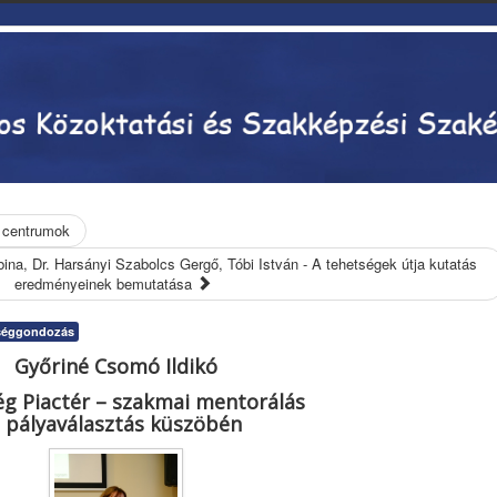
 centrumok
bina, Dr. Harsányi Szabolcs Gergő, Tóbi István - A tehetségek útja kutatás
eredményeinek bemutatása
séggondozás
Győriné Csomó Ildikó
g Piactér – szakmai mentorálás
 pályaválasztás küszöbén