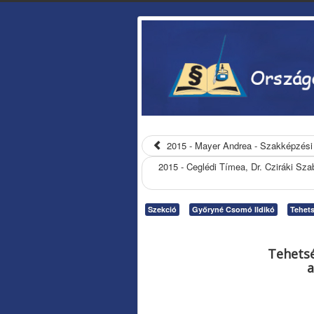
2015 - Mayer Andrea - Szakképzési
2015 - Ceglédi Tímea, Dr. Cziráki Sza
Szekció
Győryné Csomó Ildikó
Tehet
Tehetsé
a