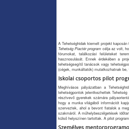
A Tehetséghidak kiemelt projekt kapcsán 
Tehetség Piactér program
célja az volt, h
fórumokat, találkozási felületeket te
hasznosulását. Ennek érdekében a proje
tehetségsegítő tanácsok vagy tehetségpon
(cégek, munkáltatók) mutatkozhatnak be, 
Iskolai csoportos pilot pro
Meghívásos pályázatban a Tehetséghida
tehetségpontok jelentkezhettek Tehetség 
résztvevő gyerekek számára pályaorient
hogy a munka világából információt kapj
szerveztek, ahol a bevont fiatalok a meg
szakmáról. A műhelybeszélgetések időtar
külső helyszínen tartottak. A pilot progr
Személyes mentorprogram