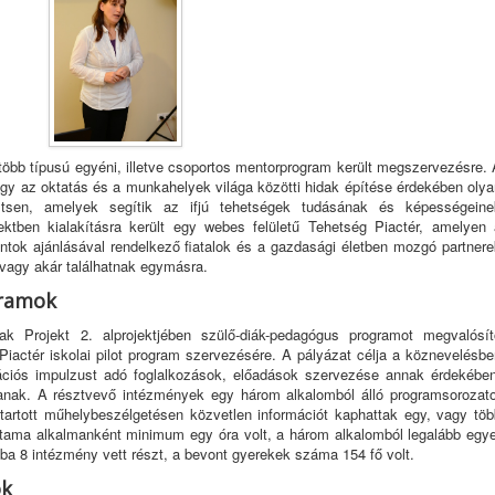
több típusú egyéni, illetve csoportos mentorprogram került megszervezésre. 
ogy az oktatás és a munkahelyek világa közötti hidak építése érdekében oly
remtsen, amelyek segítik az ifjú tehetségek tudásának és képességeine
ktben kialakításra került egy webes felületű Tehetség Piactér, amelyen 
tok ajánlásával rendelkező fiatalok és a gazdasági életben mozgó partnere
vagy akár találhatnak egymásra.
gramok
k Projekt 2. alprojektjében szülő-diák-pedagógus programot megvalósít
Piactér iskolai pilot program szervezésére. A pályázat célja a köznevelésbe
ációs impulzust adó foglalkozások, előadások szervezése annak érdekében
anak. A résztvevő intézmények egy három alkalomból álló programsorozato
tartott műhelybeszélgetésen közvetlen információt kaphattak egy, vagy töb
tama alkalmanként minimum egy óra volt, a három alkalomból legalább egye
amba 8 intézmény vett részt, a bevont gyerekek száma 154 fő volt.
ok