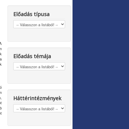
Előadás típusa
A
an
k
Előadás témája
a
k
ó
n
,
Háttérintézmények
t
b
t