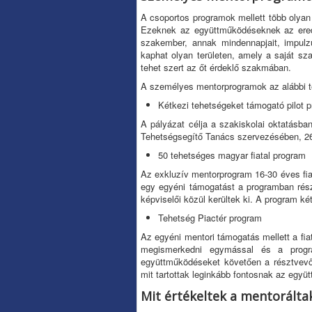
A csoportos programok mellett több olyan 
Ezeknek az együttműködéseknek az eredmé
szakember, annak mindennapjait, impulzu
kaphat olyan területen, amely a saját sza
tehet szert az őt érdeklő szakmában.
A személyes mentorprogramok az alábbi 
Kétkezi tehetségeket támogató pilot 
A pályázat célja a szakiskolai oktatásba
Tehetségsegítő Tanács szervezésében, 26 
50 tehetséges magyar fiatal program
Az exkluzív mentorprogram 16-30 éves fia
egy egyéni támogatást a programban részt
képviselői közül kerültek ki. A program ké
Tehetség Piactér program
Az egyéni mentori támogatás mellett a fia
megismerkedni egymással és a progra
együttműködéseket követően a résztvevők
mit tartottak leginkább fontosnak az egy
Mit értékeltek a mentorált