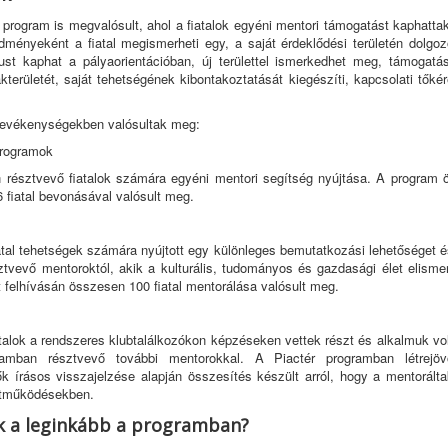
program is megvalósult, ahol a fiatalok egyéni mentori támogatást kaphatta
nyeként a fiatal megismerheti egy, a saját érdeklődési területén dolgoz
st kaphat a pályaorientációban, új területtel ismerkedhet meg, támogatás
kterületét, saját tehetségének kibontakoztatását kiegészíti, kapcsolati tőké
tevékenységekben valósultak meg:
programok
n résztvevő fiatalok számára egyéni mentori segítség nyújtása. A program ö
fiatal bevonásával valósult meg.
tal tehetségek számára nyújtott egy különleges bemutatkozási lehetőséget é
vevő mentoroktól, akik a kulturális, tudományos és gazdasági élet elismer
t felhívásán összesen 100 fiatal mentorálása valósult meg.
talok a rendszeres klubtalálkozókon képzéseken vettek részt és alkalmuk vo
mban résztvevő további mentorokkal. A Piactér programban létrejöv
 írásos visszajelzése alapján összesítés készült arról, hogy a mentorálta
üttműködésekben.
ak a leginkább a programban?