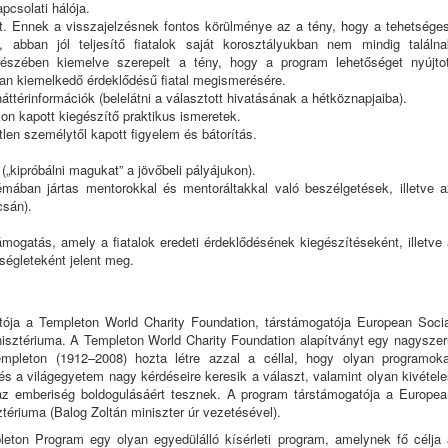
pcsolati hálója.
lat. Ennek a visszajelzésnek fontos körülménye az a tény, hogy a tehetséges
tt, abban jól teljesítő fiatalok saját korosztályukban nem mindig találna
észében kiemelve szerepelt a tény, hogy a program lehetőséget nyújtot
an kiemelkedő érdeklődésű fiatal megismerésére.
térinformációk (belelátni a választott hivatásának a hétköznapjaiba).
ókon kapott kiegészítő praktikus ismeretek.
tlen személytől kapott figyelem és bátorítás.
„kipróbálni magukat” a jövőbeli pályájukon).
mában jártas mentorokkal és mentoráltak­kal való beszélgetések, illetve a
csán).
ámogatás, amely a fiatalok eredeti érdeklődésének kiegészítéseként, illetve
égleteként jelent meg.
ja a Templeton World Charity Foundation, társtámogatója European Socia
isztériuma. A Templeton World Charity Foundation alapítványt egy nagyszer
mpleton (1912–2008) hozta létre azzal a céllal, hogy olyan programoka
s a világegyetem nagy kérdéseire keresik a választ, valamint olyan kivétel
k az emberiség boldogulásáért tesznek. A program társtámogatója a Europea
tériuma (Balog Zoltán miniszter úr vezetésével).
leton Program egy olyan egyedülálló kísérleti program, amelynek fő célja 