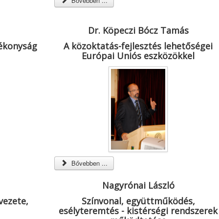
Bővebben ...
Dr. Köpeczi Bócz Tamás
tékonyság
A közoktatás-fejlesztés lehetőségei
Európai Uniós eszközökkel
Bővebben ...
Nagyrónai László
vezete,
Színvonal, együttműködés,
esélyteremtés - kistérségi rendszerek