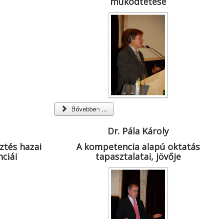
működtetése
Bővebben ...
Dr. Pála Károly
ztés hazai
A kompetencia alapú oktatás
ciái
tapasztalatai, jövője