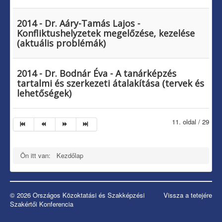
2014 - Dr. Aáry-Tamás Lajos -
Konfliktushelyzetek megelőzése, kezelése
(aktuális problémák)
2014 - Dr. Bodnár Éva - A tanárképzés
tartalmi és szerkezeti átalakítása (tervek és
lehetőségek)
11. oldal / 29
Ön itt van:
Kezdőlap
© 2026 Országos Közoktatási és Szakképzési
Vissza a tetejére
Szakértői Konferencia