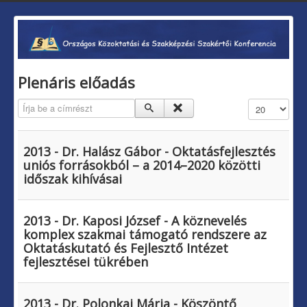
Plenáris előadás
Írja be a címrészt
Tételek #
2013 - Dr. Halász Gábor - Oktatásfejlesztés
uniós forrásokból – a 2014–2020 közötti
időszak kihívásai
2013 - Dr. Kaposi József - A köznevelés
komplex szakmai támogató rendszere az
Oktatáskutató és Fejlesztő Intézet
fejlesztései tükrében
2013 - Dr. Polonkai Mária - Köszöntő